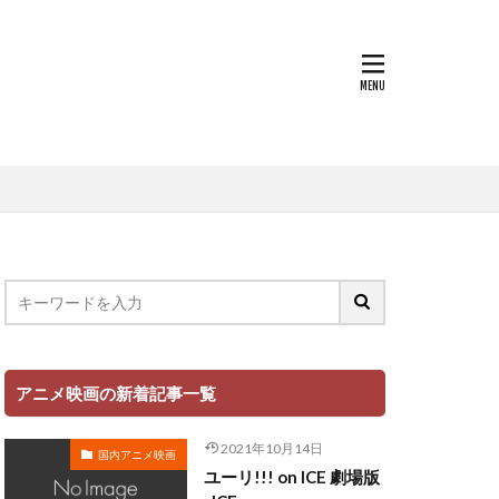
世戸さおり
中原茂
中山千夏
上條恒彦
也
上杉達也
上田 麗奈
萌歌
文夫
中村美友
登
中田譲治
丸山有香
健次
中村繪里子
アニメ映画の新着記事一覧
中庸助
千絵
中村省吾
2021年10月14日
国内アニメ映画
中村正
ユーリ!!! on ICE 劇場版
ミ・シャイエ