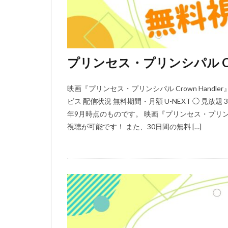
TYOアニメーショ
XEBEC
XFL
「スカイ・クロラ
さとうふみかず
プリンセス・プリンシパル Crow
ゆかな
ゆき
わたなべひろし
映画『プリンセス・プリンシパル Crown Hand
アスミック・エー
ビス 配信状況 無料期間・月額 U-NEXT ◯ 見放題
アニマル・ロジッ
年9月時点のものです。 映画『プリンセス・プリンシパル
アムリタ・アチャ
視聴が可能です！ また、30日間の無料 […]
まゆみ
しめ
せいや（霜降り明
たみやすともえ
とーやま校長
のん
はせさ
アレクセイ・ツィ