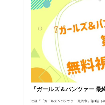
リージェンシー・
ルーシー・リュー
レベッカ・フォー
ロジャー・クレイ
ロバート・ゼメキ
ロブ・ラックスト
メイヴ・アンドリ
モニカ・エヴァン
ユニバーサル・ピ
ライデンフィルム
ラットパック=デ
ラルフ・ゾンダグ
『ガールズ＆パンツァー 最終
リッチ・ムーア
三木のり平
映画『『ガールズ＆パンツァー 最終章』第3話（4
三林京子
三