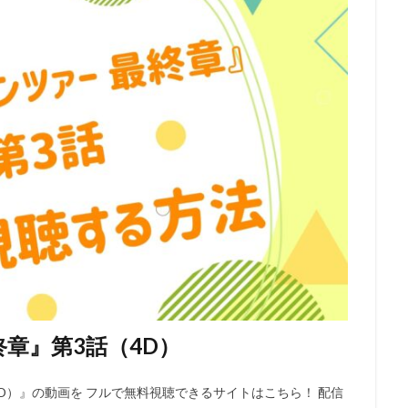
エンタープライズ
リー・アンクリッチ
ルイ・ガレル
ルネ・ラルー
レイパー佐藤
レゴ
レジス・フィルビン
レスプリ
レス
スダット
レントラックジャパン
リリー・フランキー
レ・フィルム
グ・スミス
ロジャー・ミラー
ロックウェルアイズ
ロドニー・ロス
ス
ロバート秋山
ロビオ・エンターテインメント
ロビン・バッド
ロー
リン・ピクチャーズ
リュック・ベッソン
ロラン・ジャンドロ
ュース
メトロ・ゴールドウィン・メイヤー
メリッサ・コーリアー
ス
ヤスヒロ
ヤマサキオサム
ヤーロウ・チェイニー
ユニバー
クチャーズ
ライオンズゲート
ライデンフィルム
リノ・ディサルヴ
京都スタジオ
ラサール石井
ラジャ・ゴズネル
ューン・エンターテインメント
ラットパック・エンターテインメント
ラ
ラヴェルヌ知輝
リクはよわくない製作委員会
リチャード・リッチ
章』第3話（4D）
ロブ・レターマン
ロン・クレメンツ
三谷昇
三橋加奈子
三木俊一郎
三木孝浩
三木敏彦
三木眞一郎
三木鶏郎
三
D）』の動画を フルで無料視聴できるサイトはこちら！ 配信
林輝夫
三森すずこ
三波伸介
三宅貴大
三津田健
三浦友