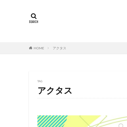
ミヤコ蝶々
世田壱恵
丘
下田翔大
中
中島ゆき
中
上坂すみれ
HOME
アクタス
上村典子
上
上田慎一郎｜ふく
上白石萌音
中村誠
中村
TAG
中西哲夫
中
アクタス
丸山裕子
丸
中村章子
中
中村 悠一
中
中村哲
中村
中村浩太郎