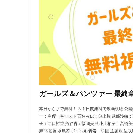
david production
DLE
Elena C
Gackt
gainax
Gullane（Thomas）
BRUNO MAGNE
a-1 pictures
Aleksandr Gruzde
A･C･G･T
B
IGタツノコ
I
OLM Team Kato
POLYGON PICTUR
ガールズ＆パンツァー 最終章
ROBOT
ROL
STUDIO 4℃
本日からまで無料！ ３１日間無料で動画視聴 公開年 
ー：声優・キャスト 西住みほ：渕上舞 武部沙織：
j.c.staff
Lynn
子：井口裕香 角谷杏：福圓美里 小山柚子：高橋美
Lerche
LiLiC
麻耶 監督 水島努 ジャンル 青春・学園 主題歌 佐咲紗花 