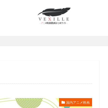
ムロツヨシ
スティーヴ・ボックス
中博史
下野紘
世弥きくよ
さとみ
中上育実
中上育美
中丸新将
中井和哉
中井貴一
原麻衣
中國卓郎
中尾彬
中尾明慶
中尾隆聖
中山エミリ
島唯
中島愛
中島由貴
下田麻美
下田正美
中嶋佳葉
上妻成吾
上川隆也
上恭ノ介
上戸彩
上方よしお
上杉和
村泰
上村祐翔
上海合源文化伝媒有限公司
下崎紘史
上田 芳裕
だみゆき
上田敏也
上田燿司
上田祐司
上田麗奈
上白石
上野アサ
下屋則子
中島美嘉
中川大志
三野輪有紀
中西
雅俊
中村龍彦
中條健一
中津真莉
中澤まさとも
中澤一
西妙子
中里望
中村紀子子
中野聖子
丸尾知子
丸山壮史
山詠二
丹宗立峰
丹沢晃之
丹波哲郎
丹阿弥谷津子
乃村
川慶一
中村倫也
中川淳
中川翔子
中川謙二
中川里江
村たつ
中村ひろみ
中村アン
中村亮太
中村佐恵美
中村
哲治
中村大樹
中村悠一
中村文徳
中村晃子
中村桜
国内アニメ映画
中村獅童
中村玉緒
上原多香子
三輪勝恵
ムービック
レ