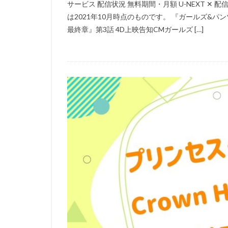
サービス 配信状況 無料期間・月額 U-NEXT ✕ 配
三浦浩一
三
は2021年10月時点のものです。 『ガールズ&パ
最終章』第3話 4D上映告知CMガールズ […]
三石琴乃
三
ローラ・ベナンテ
ワーナー・ブラザ
ヴィレッジ・ロー
三宅健太
一
三上市朗
三
久保田恵
お
いのくちゆか
かかずゆみ
きそひろこ
さとうけいいち
TARAKO
TB
Thunderbolt Fanta