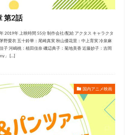
ーノン
ショウゲート
シルヴェスター・スタローン
クリス・バック
ジョー・ロメルサ
ジローラモ
ジーン・ハックマン
スカル・
 第2話
ックス
スコット・モシャー
スタジオぴえろ
スタジオカラー
スタジオジュニオ
スタジオポノック
ジョーカーフィルムズ
ス
2019年 上映時間 55分 制作会社/配給 アクタス キャラクタ
スタジオ地図
スタジオ金魚色
スチュアート・ロビンソン
茅野愛衣 五十鈴華：尾崎真実 秋山優花里：中上育実 冷泉麻
ィーブン
スティーブン・アルパート
スティーブン・アンダーソン
佳子 河嶋桃：植田佳奈 磯辺典子：菊地美香 近藤妙子：吉岡
y」 […]
クナー
スティーヴン・J・アンダーソン
スティーヴン・コルベア
シンエイ動画
ジム・マクドナルド
シンエイ映画
ジェイコブ・
エッセン
ジェニファー・ユー
ジェニファー・リー
ジェニファー・
ェーン・カーティン
ジニー・タイラー
ジム・カマラッド
ジム・ガ
国内アニメ映画
ン・グレイザー
ジョン・ラセター
ジュディ・オング
ジュリアン・
リュース
ジュリー・ボーウェン
ジョス・ウェドン
ジョン・カビラ
ジョン・スティーヴンソン
ジョン・ハム
ジョン・マスカー
ベリー
クリス・バトラー
クリス・サンダース
アンディ・デヴィン
ニー・ピクチャーズ
インターフィルム
イヴェ・バルザック
ウィリ