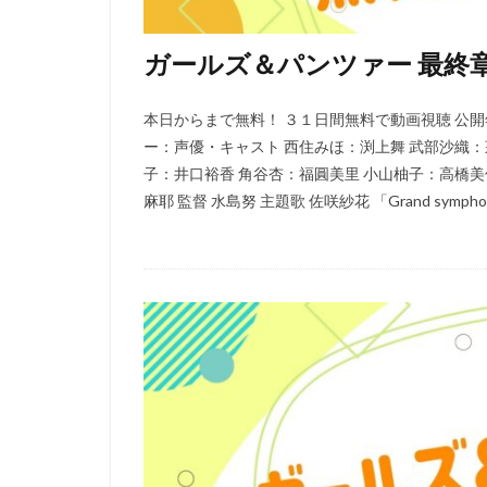
コンラッド・ヴァ
スタジオディーン
ガールズ＆パンツァー 最終章
スクウェア・エニ
スタジオジブリ
本日からまで無料！ ３１日間無料で動画視聴 公開年 
スタジオ・リッカ
ー：声優・キャスト 西住みほ：渕上舞 武部沙織：
スティーブンステ
子：井口裕香 角谷杏：福圓美里 小山柚子：高橋美
麻耶 監督 水島努 主題歌 佐咲紗花 「Grand symphon
スティーブ・ヒッ
ジョーイ・ソー
ジェイソン・ティ
ジェンコ
ジ
ジャック・ディラ
ジュリー・アンド
ジョン・クリーズ
ジョン・ラウンズ
ウォルト・ディズ