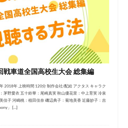
ジャクソン
ウェス・アンダーソン
ウエンツ瑛士
ウォルト・ディズ
ニー・アニメーション・スタジオ
ウォルト・ディズニー・カンパニー
ニー・スタジオ・ホーム・エンターテイメント
ニー・スタジオ・モーション・ピクチャーズ
ニー・フィーチャー・アニメーション
イルミネーション・エンターテインメ
ニー・プロダクション
ウォルト・ドーン
ウォルフガング・ライザーマ
ウルトラスーパーピクチャーズ
エイトビット
エイベックス・ピクチ
エディ・マーフィ
エデン・エスピノーザ
エドゥアール・プルテ
回戦車道全国高校生大会 総集編
モンズ・リリアナ・マミー
アーチ
アンディー・ジョーンズ
アント
ダムソン
アンドリュー・スタントン
アンドレ・ヴァロ＝カヴァグリオ
018年 上映時間 120分 制作会社/配給 アクタス キャラク
クチャーズ
アンパンマン制作委員会2020
アンパンマン製作委員会2017
：茅野愛衣 五十鈴華：尾崎真実 秋山優花里：中上育実 冷泉
ターテインメント
アン・バンクロフト
アン・リード
アート・ステ
美佳子 河嶋桃：植田佳奈 磯辺典子：菊地美香 近藤妙子：吉
ズ
アート・スティーヴンズ
アードマンアニメーションズ
ny」 […]
メーションズ
イアン・チェリー
イオンエンターテイメント
イザベ
イザベル・プティ・ジャック
イシグロキョウヘイ
イッセー尾形