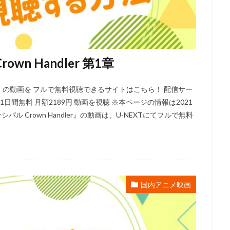
ンズ
UIP
「宇宙兄弟」製作委員会
V1 Studio
white fox
AG
YAMATOWORKS
ZEXCS
「KITE LIBERATOR」製作委員会
」製作委員会
「ストレンヂア」製作委員会
「デート・ア・バレット」
しずくちゃん
Studio五組
アスミック・エース
やすみ哲夫
n Handler 第1章
のさつき
ゆめ太カンパニー
よこざわけい子
よしだ教頭
りん
アクタス
アシュラ製作委員会
アスミック・エース エンタテイメン
ler』の動画を フルで無料視聴できるサイトはこちら！ 配信サー
ス エンタテインメント
アトラス・エンターテインメント
アニプレック
 31日間無料 月額2189円 動画を視聴 ※本ページの情報は2021
ク
アニメーションスタジオ・セブン
アブドゥルラヴァッシュ
アミ
 Crown Handler』の動画は、U-NEXTにてフルで無料
リア
アヤカ・ウィルソン
アリエル・ウィンター
アリソン・コート
ぎしがこ
てらそま まさき
すずいけいこ
すずきけいこ
すずき
星）
たかたまさひろ
たかはし智秋
たくませいこ
たてかべ和
たむらしげる
ちえりとチェリー製作委員会
てらそままさき
ま
国内アニメ映画
なかむらたかし
なぎら健壱
ならはしみき
にっかつ児童映画
ん治
ふくだみゆき
ふくまつ進紗
ふじたれいこ
SynergySP
ツィリン
Fergal Reilly
Clay Kaytis
CloverWorks
Damir Eldar