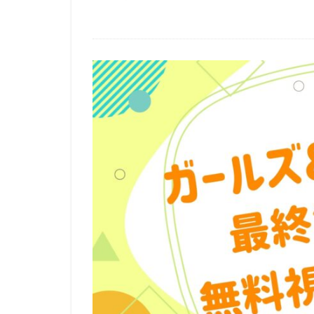
Marza Animation P
MISIA
MoeM
スティーヴン・フ
サイモン・ダミア
サミュエル・L・
サーオップ・バン
ザ・シークレット
シグナル・エムデ
サイコパス製作委
クリス・ミラー
クロックワークス
ケイシー・モッテ
ゴア・ヴァービン
ゲンディ・タルタ
コミックス・ウェ