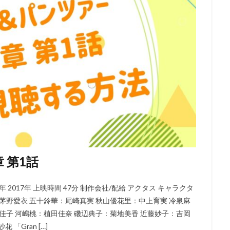
DCエンターテインメント
DHXメディア
DISNEY CHARACTER VOIC
hebaturkina
FAFNER THE BEYOND PROJECT
FAIRY TAIL
FROGMA
GEEKTOYS
GKフィルムズ
GoHands
gonzo
GRIZZLY
Limited.
hack Conglomerate
HanWay Films
HS PICTURES STUD
IKKAN
Alouette Cinema
20世紀フォックス・アニメーション
A.P.P.P.
Adam Welsh
ADELINE CHÉTAIL
ADK
AIC
AIC 
v
ANIMA Inc.
BreakThru Productions
ASATSU
AT-X
AX
ACフィルムズ
BEM製作委員会
BeverlyStaunton
Beyond C
B
rina Savina
studioMOTHER
Qualia Animation
OLM
OLM Digi
OLM Team Koitabashi
On Animation Studios
Orange Studio
p.
ES
production dóA
production i.g
ProductionI.G
Raychell
 第1話
LY
Sabine Pakora
Sergei Aisman
SILVER LINK.
SME・ビジュ
Studio100 Animation
STUDIO4℃
studioA-CAT
nØrlum（デンマ
2017年 上映時間 47分 制作会社/配給 アクタス キャラクタ
茅野愛衣 五十鈴華：尾崎真実 秋山優花里：中上育実 冷泉麻
JUNNA
K-Project
KADOKAWA
Kaito
kenn
Land
佳子 河嶋桃：植田佳奈 磯辺典子：菊地美香 近藤妙子：吉岡
o
LiSA
loundraw
Ludmila Shuvalova
manglobe
M・A
「Gran […]