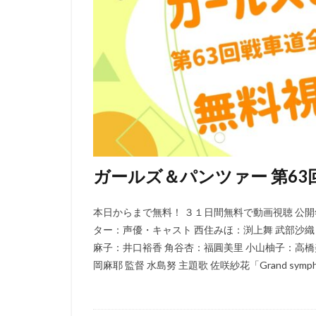
ウィルフレッド・
ウォルト・ディズ
ウォルト・ディズ
ウォルト・ディズ
ウォルト・ディズ
ウォルト・ディズ
ウディ・アレン
エディ・コリンズ
ガールズ＆パンツァー 第63
イルカ
エド
アンドリュー・ア
本日からまで無料！ ３１日間無料で動画視聴 公開年 2
アンナプルナ・ピ
ター：声優・キャスト 西住みほ：渕上舞 武部沙織
アンブリン・エン
麻子：井口裕香 角谷杏：福圓美里 小山柚子：高橋
イメージムーバー
岡麻耶 監督 水島努 主題歌 佐咲紗花「Grand sympho
アードマン・アニ
イザベル・スパド