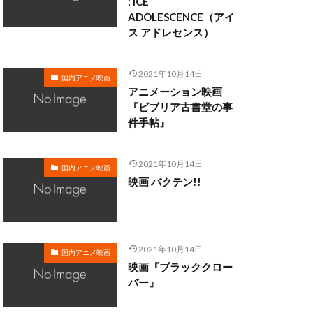
: ICE
ADOLESCENCE（アイ
ス アドレセンス）
・クラーク
・ディシ
2021年10月14日
国内アニメ映画
マン
アニメーション映画
ロブ・ミンコフ
『ビブリア古書堂の事
件手帖』
ン
ライカ
メル・ブランク
2021年10月14日
サル・スタジオ
国内アニメ映画
映画 バクテン!!
ォ
リー・モリー
2021年10月14日
国内アニメ映画
映画『ブラッククロー
三日尻望
バー』
村ゆうな
和
三浦春馬