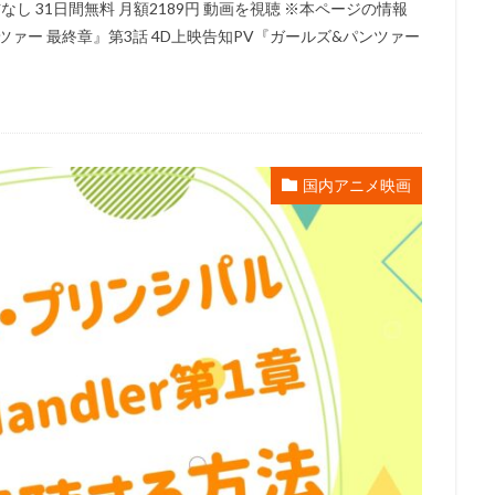
信なし 31日間無料 月額2189円 動画を視聴 ※本ページの情報
浦理恵子
三浦翔平
三浦貴博
三澤紗千香
三瓶由布子
三
ンツァー 最終章』第3話 4D上映告知PV『ガールズ&パンツァー
宅麻理恵
三宅裕司
ロン・パールマン
一条和矢
ローラ・ベイ
ィ
ワーナー・アニメーション・グループ
ワーナー・ブラザース
ース映画
ヴァーティゴ・エンターテインメント
ヴィッキー・ジェンソ
ドショー・ピクチャーズ
ヴイナス戦記製作委員会
一城みゆ希
一杉
国内アニメ映画
色ヒカル
一龍斎春水
一龍斎貞友
七尾伶子
七瀬亜深
三
上枝織
三升家小勝
三宅 健太
スティーヴ・マルティノ
スティ
またかな
あおきさやか
あずさ欣平
いしづかあつこ
いとうあ
うえだ ひでひと
うえだ ゆうじ
うえだゆうじ
えなりかずき
『ヤマノススメ おもいでプレゼント』製作委員会
かないみか
かぬか光
ぎゃろっぷ
くじら
くまいもとこ
こおろぎさとみ
こだま兼嗣
あおきえい
「新妹魔王の契約者 DEPARTURES」製作委員会
しぎの
S
TBSテレビ
TCエンタテインメント
teamヤマヒツヂ/スタジオコ
sy Project
TIA 「100日間生きたワニ」製作委員会
TMS
Trademark