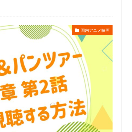
lanet
May'n
Maybe Movies（フランス）
MEGUMI
Michael 
i
Molot Entertainment
MTJJ
アリソン・ジャネイ
アンガス
ライ
サンライズ
サイモン・J・スミス
サイモン・ウェルズ
ーニ
サエキトモ
サテライト
サテライト株式会社
サブリメイ
国内アニメ映画
ジャクソン
サンジゲン
サヴェリオ・ライモンド
サイエンスSARU
・オーマン
ザック・ガリフィアナキス
ザック・スナイダー
ザック
・ラボ
ザ・ストーリー・ カンパニーターナー・エンターテイメント（英語版
シグナル・エムディ
シネカノン
シャフト
シャロン・ストー
員会
ゴンゾ
シルバー・スクリーン・パートナーズⅢ
ケン・サンダ
クリス・ルノー
クルエル・アンド・アンユージュアル・フィルムズ
グラフィニカ
グループ・タック
グレッグ・ティアナン
・クライン
ケリー・シェイル
ケンドーコバヤシ
ケヴィン・リマ
スキー
ゲイリー・ゴールドマン
ゲイリー・トルースデール
コフスキー
ゲーリー・トゥルースデイル
コトリンゴ
コミックス・
ーブ・フィルム
コメディ・セントラル
コロンビア映画
コング桑田