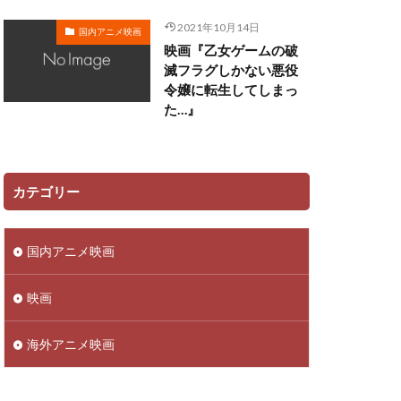
田ゆう子
2021年10月14日
国内アニメ映画
映画『乙女ゲームの破
リー
滅フラグしかない悪役
令嬢に転生してしまっ
ン
た…』
佳澄
一柳みる
ツ矢雄二
三上哲
ーヴン・ブルーム
カテゴリー
さこ
おおしたこうた
国内アニメ映画
明
かねこはりい
さとうあい
映画
あきら
ufotable
海外アニメ映画
ロリド
 Films
TRIGGER