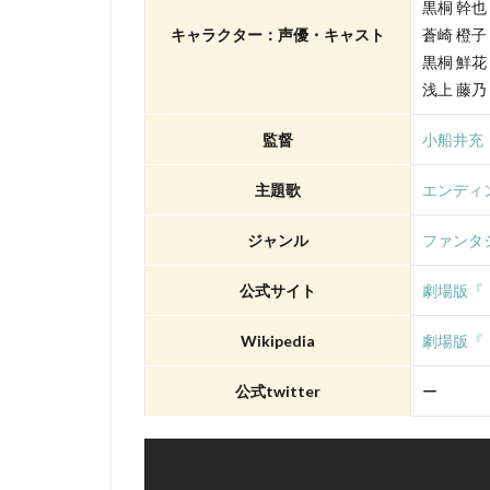
TYOアニメーショ
黒桐 幹
キャラクター：声優・キャスト
蒼崎 橙
XEBEC
XFL
黒桐 鮮
「スカイ・クロラ
浅上 藤乃
さとうふみかず
ゆかな
ゆき
監督
小船井充
わたなべひろし
主題歌
エンディ
アスミック・エー
アニマル・ロジッ
ジャンル
ファンタ
アムリタ・アチャ
公式サイト
劇場版『
まゆみ
しめ
せいや（霜降り明
Wikipedia
劇場版『「
たみやすともえ
公式twitter
ー
とーやま校長
のん
はせさ
アレクセイ・ツィ