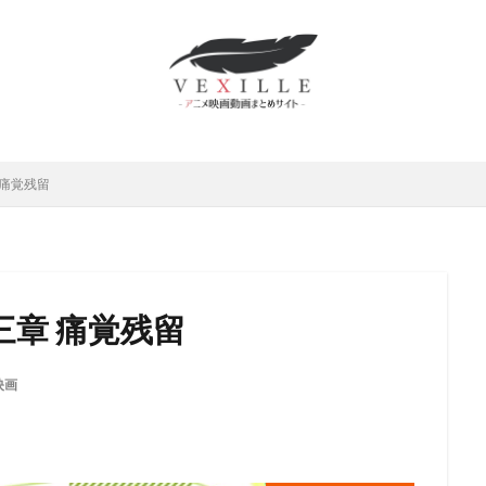
ムロツヨシ
スティーヴ・ボックス
中博史
下野紘
世弥きくよ
さとみ
中上育実
中上育美
中丸新将
中井和哉
中井貴一
原麻衣
中國卓郎
中尾彬
中尾明慶
中尾隆聖
中山エミリ
島唯
中島愛
中島由貴
下田麻美
下田正美
中嶋佳葉
上妻成吾
上川隆也
上恭ノ介
上戸彩
上方よしお
上杉和
 痛覚残留
村泰
上村祐翔
上海合源文化伝媒有限公司
下崎紘史
上田 芳裕
だみゆき
上田敏也
上田燿司
上田祐司
上田麗奈
上白石
上野アサ
下屋則子
中島美嘉
中川大志
三野輪有紀
中西
雅俊
中村龍彦
中條健一
中津真莉
中澤まさとも
中澤一
章 痛覚残留
西妙子
中里望
中村紀子子
中野聖子
丸尾知子
丸山壮史
山詠二
丹宗立峰
丹沢晃之
丹波哲郎
丹阿弥谷津子
乃村
映画
川慶一
中村倫也
中川淳
中川翔子
中川謙二
中川里江
村たつ
中村ひろみ
中村アン
中村亮太
中村佐恵美
中村
哲治
中村大樹
中村悠一
中村文徳
中村晃子
中村桜
中村獅童
中村玉緒
上原多香子
三輪勝恵
ムービック
レ