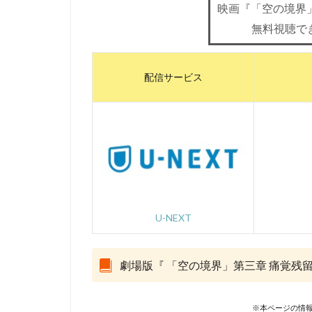
Marza Animation P
映画『「空の境界
MISIA
MoeM
無料視聴で
スティーヴン・フ
サイモン・ダミア
配信サービス
サミュエル・L・
サーオップ・バン
ザ・シークレット
シグナル・エムデ
サイコパス製作委
クリス・ミラー
クロックワークス
U-NEXT
ケイシー・モッテ
ゴア・ヴァービン
劇場版『 「空の境界」第三章 痛覚残
ゲンディ・タルタ
コミックス・ウェ
※本ページの情報