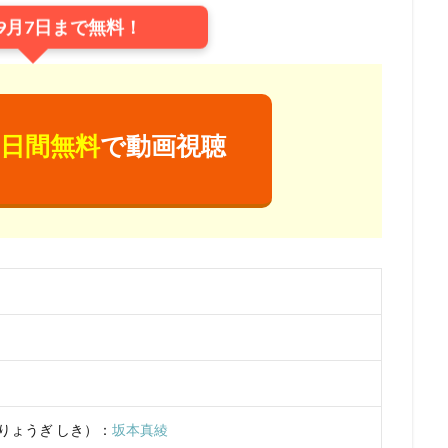
9月7日まで無料！
浦理恵子
三浦翔平
三浦貴博
三澤紗千香
三瓶由布子
三
宅麻理恵
三宅裕司
ロン・パールマン
一条和矢
ローラ・ベイ
ィ
ワーナー・アニメーション・グループ
ワーナー・ブラザース
ース映画
ヴァーティゴ・エンターテインメント
ヴィッキー・ジェンソ
日間無料
で動画視聴
ドショー・ピクチャーズ
ヴイナス戦記製作委員会
一城みゆ希
一杉
色ヒカル
一龍斎春水
一龍斎貞友
七尾伶子
七瀬亜深
三
上枝織
三升家小勝
三宅 健太
スティーヴ・マルティノ
スティ
またかな
あおきさやか
あずさ欣平
いしづかあつこ
いとうあ
うえだ ひでひと
うえだ ゆうじ
うえだゆうじ
えなりかずき
『ヤマノススメ おもいでプレゼント』製作委員会
かないみか
かぬか光
ぎゃろっぷ
くじら
くまいもとこ
こおろぎさとみ
こだま兼嗣
あおきえい
「新妹魔王の契約者 DEPARTURES」製作委員会
しぎの
S
TBSテレビ
TCエンタテインメント
teamヤマヒツヂ/スタジオコ
sy Project
TIA 「100日間生きたワニ」製作委員会
TMS
Trademark
（りょうぎ しき）：
坂本真綾