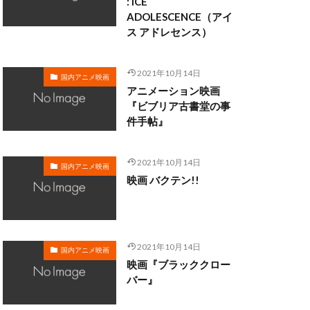
: ICE
ADOLESCENCE（アイ
ス アドレセンス）
・クラーク
・ディシ
2021年10月14日
国内アニメ映画
マン
アニメーション映画
ロブ・ミンコフ
『ビブリア古書堂の事
件手帖』
ン
ライカ
メル・ブランク
2021年10月14日
サル・スタジオ
国内アニメ映画
映画 バクテン!!
ォ
リー・モリー
2021年10月14日
国内アニメ映画
映画『ブラッククロー
三日尻望
バー』
村ゆうな
和
三浦春馬