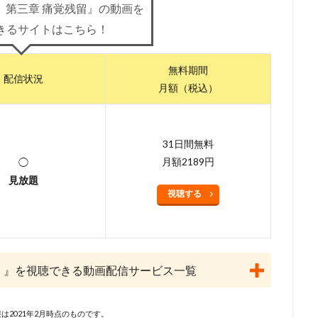
lanet
May'n
Maybe Movies（フランス）
MEGUMI
Michael 
」第三章 痛覚残留』の動画を
i
Molot Entertainment
MTJJ
アリソン・ジャネイ
アンガス
きるサイトはこちら！
ライ
サンライズ
サイモン・J・スミス
サイモン・ウェルズ
ーニ
サエキトモ
サテライト
サテライト株式会社
サブリメイ
無料期間
配信状況
月額（税込）
ジャクソン
サンジゲン
サヴェリオ・ライモンド
サイエンスSARU
・オーマン
ザック・ガリフィアナキス
ザック・スナイダー
ザック
・ラボ
ザ・ストーリー・ カンパニーターナー・エンターテイメント（英語版
31日間無料
シグナル・エムディ
シネカノン
シャフト
シャロン・ストー
月額2189円
◯
員会
ゴンゾ
シルバー・スクリーン・パートナーズⅢ
ケン・サンダ
見放題
視聴する
クリス・ルノー
クルエル・アンド・アンユージュアル・フィルムズ
グラフィニカ
グループ・タック
グレッグ・ティアナン
・クライン
ケリー・シェイル
ケンドーコバヤシ
ケヴィン・リマ
スキー
ゲイリー・ゴールドマン
ゲイリー・トルースデール
留 』を視聴できる動画配信サービス一覧
コフスキー
ゲーリー・トゥルースデイル
コトリンゴ
コミックス・
ーブ・フィルム
コメディ・セントラル
コロンビア映画
コング桑田
は2021年2月時点のものです。