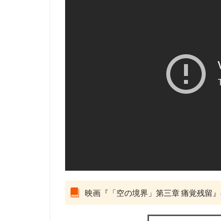
david production
DLE
Elena C
Gackt
gainax
Gullane（Thomas）
BRUNO MAGNE
a-1 pictures
Aleksandr Gruzde
A･C･G･T
B
IGタツノコ
I
OLM Team Kato
POLYGON PICTUR
ROBOT
ROL
STUDIO 4℃
映画『「空の境界」第三章 痛覚残留
j.c.staff
Lynn
Lerche
LiLiC