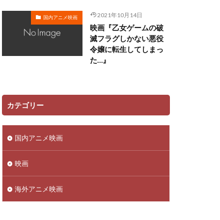
田ゆう子
2021年10月14日
国内アニメ映画
映画『乙女ゲームの破
リー
滅フラグしかない悪役
令嬢に転生してしまっ
ン
た…』
佳澄
一柳みる
ツ矢雄二
三上哲
ーヴン・ブルーム
カテゴリー
さこ
おおしたこうた
国内アニメ映画
明
かねこはりい
さとうあい
映画
あきら
ufotable
海外アニメ映画
ロリド
 Films
TRIGGER