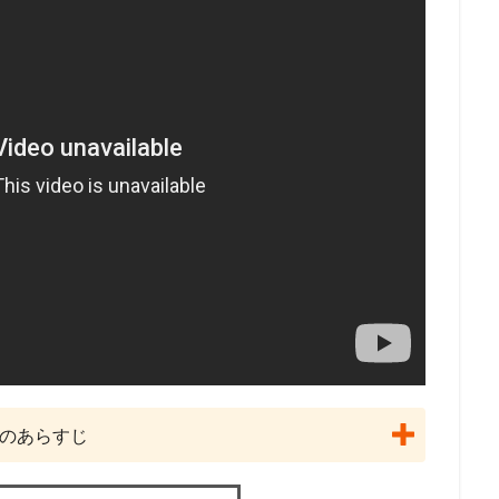
DCエンターテインメント
DHXメディア
DISNEY CHARACTER VOIC
hebaturkina
FAFNER THE BEYOND PROJECT
FAIRY TAIL
FROGMA
GEEKTOYS
GKフィルムズ
GoHands
gonzo
GRIZZLY
Limited.
hack Conglomerate
HanWay Films
HS PICTURES STUD
IKKAN
Alouette Cinema
20世紀フォックス・アニメーション
A.P.P.P.
Adam Welsh
ADELINE CHÉTAIL
ADK
AIC
AIC 
v
ANIMA Inc.
BreakThru Productions
ASATSU
AT-X
AX
ACフィルムズ
BEM製作委員会
BeverlyStaunton
Beyond C
B
rina Savina
studioMOTHER
Qualia Animation
OLM
OLM Digi
OLM Team Koitabashi
On Animation Studios
Orange Studio
p.
ES
production dóA
production i.g
ProductionI.G
Raychell
LY
Sabine Pakora
Sergei Aisman
SILVER LINK.
SME・ビジュ
Studio100 Animation
STUDIO4℃
studioA-CAT
nØrlum（デンマ
』のあらすじ
JUNNA
K-Project
KADOKAWA
Kaito
kenn
Land
o
LiSA
loundraw
Ludmila Shuvalova
manglobe
M・A