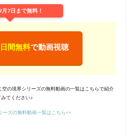
ジャクソン
ウェス・アンダーソン
ウエンツ瑛士
ウォルト・ディズ
9月7日まで無料！
ニー・アニメーション・スタジオ
ウォルト・ディズニー・カンパニー
ニー・スタジオ・ホーム・エンターテイメント
ニー・スタジオ・モーション・ピクチャーズ
ニー・フィーチャー・アニメーション
イルミネーション・エンターテインメ
日間無料
で動画視聴
ニー・プロダクション
ウォルト・ドーン
ウォルフガング・ライザーマ
ウルトラスーパーピクチャーズ
エイトビット
エイベックス・ピクチ
エディ・マーフィ
エデン・エスピノーザ
エドゥアール・プルテ
モンズ・リリアナ・マミー
アーチ
アンディー・ジョーンズ
アント
ダムソン
アンドリュー・スタントン
アンドレ・ヴァロ＝カヴァグリオ
じ空の境界シリーズの無料動画の一覧はこちらで紹介
クチャーズ
アンパンマン制作委員会2020
アンパンマン製作委員会2017
みてください♪
ターテインメント
アン・バンクロフト
アン・リード
アート・ステ
リーズの無料動画一覧はこちら<<
ズ
アート・スティーヴンズ
アードマンアニメーションズ
メーションズ
イアン・チェリー
イオンエンターテイメント
イザベ
イザベル・プティ・ジャック
イシグロキョウヘイ
イッセー尾形