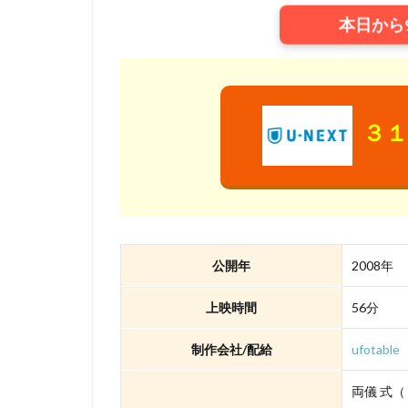
本日から
三浦浩一
三
三石琴乃
三
ローラ・ベナンテ
ワーナー・ブラザ
３１
ヴィレッジ・ロー
三宅健太
一
三上市朗
三
久保田恵
お
いのくちゆか
公開年
2008年
かかずゆみ
きそひろこ
上映時間
56分
さとうけいいち
制作会社/配給
ufotable
TARAKO
TB
Thunderbolt Fanta
両儀 式