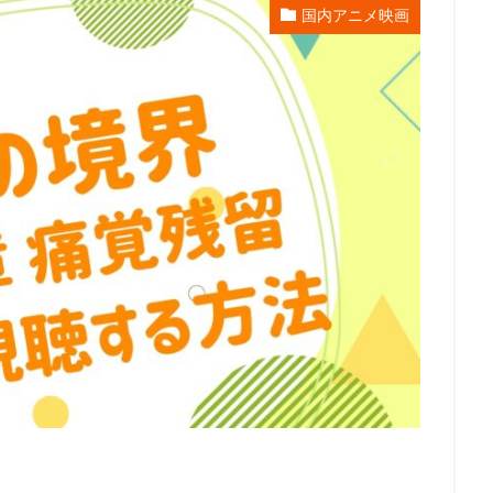
国内アニメ映画
エンタープライズ
リー・アンクリッチ
ルイ・ガレル
ルネ・ラルー
レイパー佐藤
レゴ
レジス・フィルビン
レスプリ
レス
スダット
レントラックジャパン
リリー・フランキー
レ・フィルム
グ・スミス
ロジャー・ミラー
ロックウェルアイズ
ロドニー・ロス
ス
ロバート秋山
ロビオ・エンターテインメント
ロビン・バッド
ロー
リン・ピクチャーズ
リュック・ベッソン
ロラン・ジャンドロ
ュース
メトロ・ゴールドウィン・メイヤー
メリッサ・コーリアー
ス
ヤスヒロ
ヤマサキオサム
ヤーロウ・チェイニー
ユニバー
クチャーズ
ライオンズゲート
ライデンフィルム
リノ・ディサルヴ
京都スタジオ
ラサール石井
ラジャ・ゴズネル
ューン・エンターテインメント
ラットパック・エンターテインメント
ラ
ラヴェルヌ知輝
リクはよわくない製作委員会
リチャード・リッチ
ロブ・レターマン
ロン・クレメンツ
三谷昇
三橋加奈子
三木俊一郎
三木孝浩
三木敏彦
三木眞一郎
三木鶏郎
三
林輝夫
三森すずこ
三波伸介
三宅貴大
三津田健
三浦友