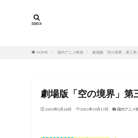
ミヤコ蝶々
世田壱恵
丘
下田翔大
中
中島ゆき
中
上坂すみれ
HOME
国内アニメ映画
劇場版「空の境界」第三章
上村典子
上
上田慎一郎｜ふく
上白石萌音
中村誠
中村
劇場版「空の境界」第三
中西哲夫
中
丸山裕子
丸
2021年2月26日
2021年10月17日
国内アニメ
中村章子
中
中村 悠一
中
中村哲
中村
中村浩太郎