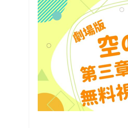
リージェンシー・
ルーシー・リュー
レベッカ・フォー
ロジャー・クレイ
ロバート・ゼメキ
ロブ・ラックスト
メイヴ・アンドリ
モニカ・エヴァン
ユニバーサル・ピ
ライデンフィルム
ラットパック=デ
ラルフ・ゾンダグ
リッチ・ムーア
三木のり平
三林京子
三