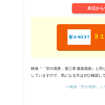
ウィルフレッド・
本日から
ウォルト・ディズ
ウォルト・ディズ
ウォルト・ディズ
ウォルト・ディズ
３１
ウォルト・ディズ
ウディ・アレン
エディ・コリンズ
イルカ
エド
アンドリュー・ア
映画『「空の境界」第三章 痛覚残留』と同
アンナプルナ・ピ
していますので、気になる方はぜひ確認して
アンブリン・エン
>>映画『空の境界』シ
イメージムーバー
アードマン・アニ
イザベル・スパド