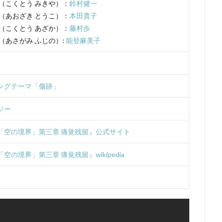
ンズ
UIP
「宇宙兄弟」製作委員会
V1 Studio
white fox
也（こくとう みきや）：
鈴村健一
子（あおざき とうこ）：
本田貴子
AG
YAMATOWORKS
ZEXCS
「KITE LIBERATOR」製作委員会
花（こくとう あざか）：
藤村歩
」製作委員会
「ストレンヂア」製作委員会
「デート・ア・バレット」
（あさがみ ふじの）:
能登麻美子
しずくちゃん
Studio五組
アスミック・エース
やすみ哲夫
のさつき
ゆめ太カンパニー
よこざわけい子
よしだ教頭
りん
アクタス
アシュラ製作委員会
アスミック・エース エンタテイメン
ングテーマ「傷跡」
ス エンタテインメント
アトラス・エンターテインメント
アニプレック
ク
アニメーションスタジオ・セブン
アブドゥルラヴァッシュ
アミ
ジー
リア
アヤカ・ウィルソン
アリエル・ウィンター
アリソン・コート
「空の境界」第三章 痛覚残留』公式サイト
ぎしがこ
てらそま まさき
すずいけいこ
すずきけいこ
すずき
星）
たかたまさひろ
たかはし智秋
たくませいこ
たてかべ和
空の境界」第三章 痛覚残留』wikipedia
たむらしげる
ちえりとチェリー製作委員会
てらそままさき
ま
なかむらたかし
なぎら健壱
ならはしみき
にっかつ児童映画
ん治
ふくだみゆき
ふくまつ進紗
ふじたれいこ
SynergySP
ツィリン
Fergal Reilly
Clay Kaytis
CloverWorks
Damir Eldar