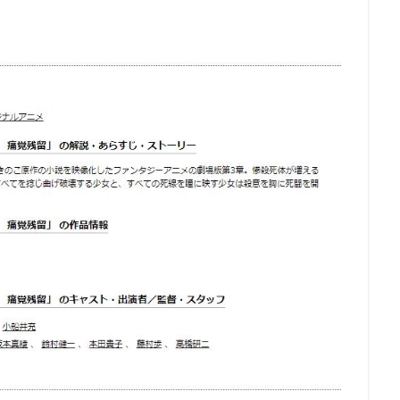
ーノン
ショウゲート
シルヴェスター・スタローン
クリス・バック
ジョー・ロメルサ
ジローラモ
ジーン・ハックマン
スカル・
ックス
スコット・モシャー
スタジオぴえろ
スタジオカラー
スタジオジュニオ
スタジオポノック
ジョーカーフィルムズ
ス
スタジオ地図
スタジオ金魚色
スチュアート・ロビンソン
ィーブン
スティーブン・アルパート
スティーブン・アンダーソン
クナー
スティーヴン・J・アンダーソン
スティーヴン・コルベア
シンエイ動画
ジム・マクドナルド
シンエイ映画
ジェイコブ・
エッセン
ジェニファー・ユー
ジェニファー・リー
ジェニファー・
ェーン・カーティン
ジニー・タイラー
ジム・カマラッド
ジム・ガ
ン・グレイザー
ジョン・ラセター
ジュディ・オング
ジュリアン・
リュース
ジュリー・ボーウェン
ジョス・ウェドン
ジョン・カビラ
ジョン・スティーヴンソン
ジョン・ハム
ジョン・マスカー
ベリー
クリス・バトラー
クリス・サンダース
アンディ・デヴィン
ニー・ピクチャーズ
インターフィルム
イヴェ・バルザック
ウィリ