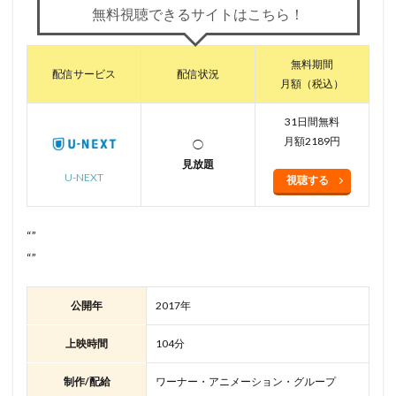
無料視聴できるサイトはこちら！
無料期間
配信サービス
配信状況
月額（税込）
31日間無料
月額2189円
◯
見放題
U-NEXT
視聴する
“”
“”
公開年
2017年
上映時間
104分
制作/配給
ワーナー・アニメーション・グループ