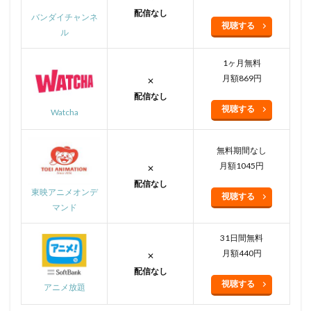
配信なし
バンダイチャンネ
視聴する
ル
1ヶ月無料
月額869円
✕
配信なし
視聴する
Watcha
無料期間なし
月額1045円
✕
配信なし
東映アニメオンデ
視聴する
マンド
31日間無料
月額440円
✕
配信なし
視聴する
アニメ放題