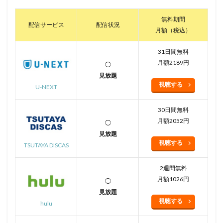
無料期間
配信サービス
配信状況
月額（税込）
31日間無料
月額2189円
◯
見放題
視聴する
U-NEXT
30日間無料
月額2052円
◯
見放題
視聴する
TSUTAYA DISCAS
2週間無料
月額1026円
◯
見放題
視聴する
hulu