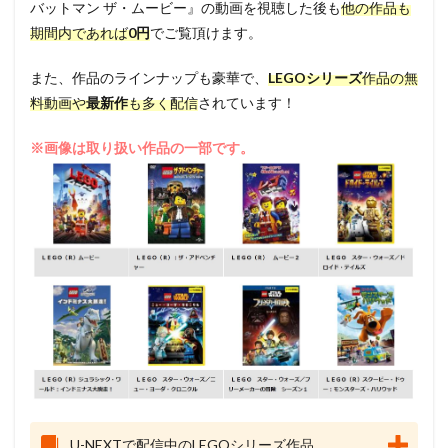
バットマン ザ・ムービー』の動画を視聴した後も
他の作品も
期間内であれば
0円
でご覧頂けます。
また、作品のラインナップも豪華で、
LEGOシリーズ
作品の無
料動画や
最新作
も多く配信
されています！
※画像は取り扱い作品の一部です。
U-NEXTで配信中のLEGOシリーズ作品