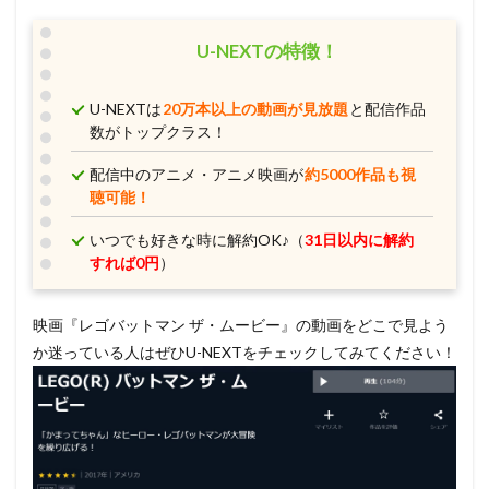
U-NEXTの特徴！
U-NEXTは
20万本以上の動画が見放題
と配信作品
数がトップクラス！
配信中のアニメ・アニメ映画が
約5000作品も視
聴可能！
いつでも好きな時に解約OK♪（
31日以内に解約
すれば0円
）
映画『レゴバットマン ザ・ムービー』の動画をどこで見よう
か迷っている人はぜひU-NEXTをチェックしてみてください！