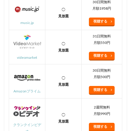
30日間無料
月額1958円
◯
見放題
視聴する
music.jp
31日間無料
月額550円
◯
見放題
視聴する
videomarket
30日間無料
月額500円
◯
見放題
視聴する
Amazonプライム
2週間無料
月額990円
◯
見放題
クランクインビデ
視聴する