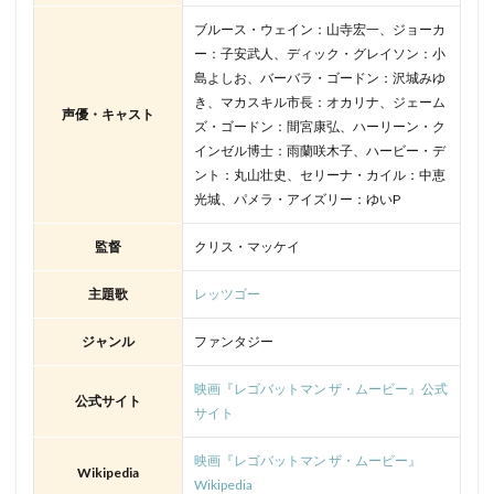
ブルース・ウェイン：山寺宏一、ジョーカ
ー：子安武人、ディック・グレイソン：小
島よしお、バーバラ・ゴードン：沢城みゆ
き、マカスキル市長：オカリナ、ジェーム
声優・キャスト
ズ・ゴードン：間宮康弘、ハーリーン・ク
インゼル博士：雨蘭咲木子、ハービー・デ
ント：丸山壮史、セリーナ・カイル：中恵
光城、パメラ・アイズリー：ゆいP
監督
クリス・マッケイ
主題歌
レッツゴー
ジャンル
ファンタジー
映画『レゴバットマン ザ・ムービー』公式
公式サイト
サイト
映画『レゴバットマン ザ・ムービー』
Wikipedia
Wikipedia