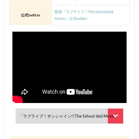
映画『ラブライブ！The School Idol
公式twitter
Movie』公式twitter