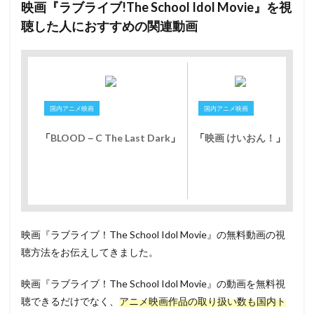
映画『ラブライブ!The School Idol Movie』を視
聴した人におすすめの関連動画
国内アニメ映画
国内アニメ映画
「
BLOOD－C The Last Dark
」
「
映画 けいおん！
」
「
MO
映画『ラブライブ！The School Idol Movie』の無料動画の視
聴方法をお伝えしてきました。
映画『ラブライブ！The School Idol Movie』の動画を無料視
聴できるだけでなく、
アニメ映画作品の取り扱い数も国内ト