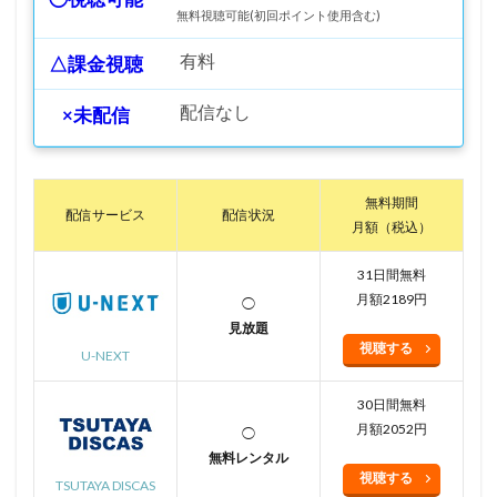
無料視聴可能(初回ポイント使用含む)
有料
△課金視聴
配信なし
×未配信
無料期間
配信サービス
配信状況
月額（税込）
31日間無料
月額2189円
◯
見放題
視聴する
U-NEXT
30日間無料
月額2052円
◯
無料レンタル
視聴する
TSUTAYA DISCAS