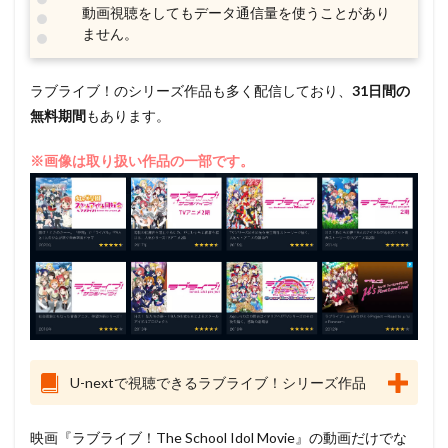
動画視聴をしてもデータ通信量を使うことがあり
ません。
ラブライブ！のシリーズ作品も多く配信しており、
31日間の
無料期間
もあります。
※画像は取り扱い作品の一部です。
U-nextで視聴できるラブライブ！シリーズ作品
映画『ラブライブ！The School Idol Movie』の動画だけでな