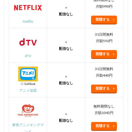
月額990円
×
配信なし
視聴する
Netflix
31日間無料
月額550円
×
配信なし
視聴する
dTV
31日間無料
月額440円
×
配信なし
視聴する
アニメ放題
無料期間なし
月額1045円
×
配信なし
東映アニメオンデマ
視聴する
ンド