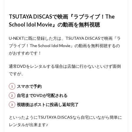
TSUTAYA DISCASで映画『ラブライブ！The
School Idol Movie』の動画を無料視聴
U-NEXTに既に登録した方は、TSUTAYA DISCASで映画『ラ
ブライブ！The School Idol Movie』の動画を無料視聴するの
がおすすめです！
通常DVDをレンタルする場合は店舗に行かないといけず面倒
ですが、
スマホで予約
自宅までDVDが宅配される
視聴後はポストに投函し返却完了
といったようにTSUTAYA DISCASなら自宅にいながら簡単に
レンタルが出来ます♪