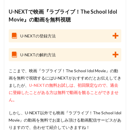
U-NEXTで映画『ラブライブ！The School Idol
Movie』の動画を無料視聴
U-NEXTの登録方法
U-NEXTの解約方法
ここまで、映画『ラブライブ！The School Idol Movie』の動
画を無料で視聴するにはU-NEXTがおすすめだとお伝えしてき
ましたが、
U-NEXTの無料お試しは、初回限定なので、過去
に登録したことがある方は無料で動画を観ることができませ
ん。
しかし、U-NEXT以外でも映画『ラブライブ！The School Idol
Movie』の動画を無料でお楽しみ頂ける動画配信サービスがあ
りますので、合わせて紹介していきますね！