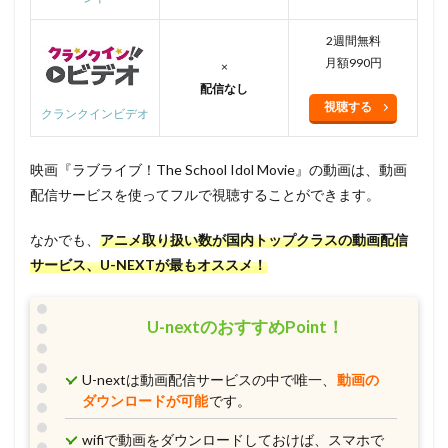
2週間無料
月額990円
×
配信なし
視聴する
クランクインビデオ
映画『ラブライブ！The School Idol Movie』の動画は、動画
配信サービスを使ってフルで視聴することができます。
なかでも、
アニメ取り扱い数が国内トップクラスの動画配信
サービス、U-NEXTが最もオススメ！
U-nextのおすすめPoint！
U-nextは動画配信サービスの中で唯一、
動画の
ダウンロードが可能
です。
wifiで動画をダウンロードしておけば、スマホで