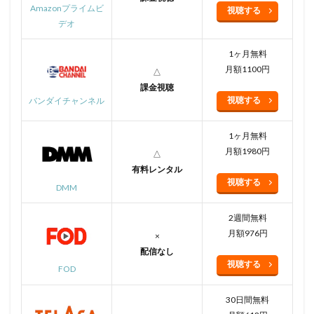
Amazonプライムビ
視聴する
デオ
1ヶ月無料
月額1100円
△
課金視聴
視聴する
バンダイチャンネル
1ヶ月無料
月額1980円
△
有料レンタル
視聴する
DMM
2週間無料
月額976円
×
配信なし
視聴する
FOD
30日間無料