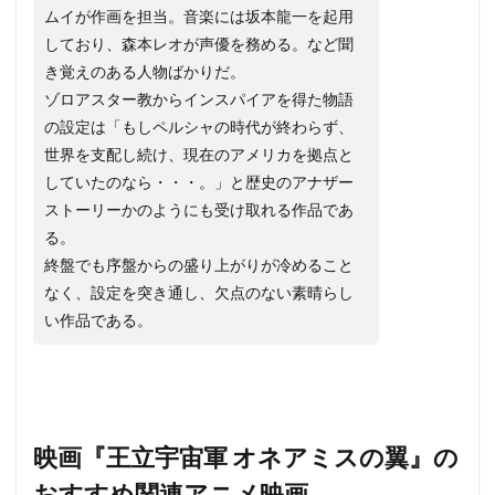
ムイが作画を担当。音楽には坂本龍一を起用
しており、森本レオが声優を務める。など聞
き覚えのある人物ばかりだ。
ゾロアスター教からインスパイアを得た物語
の設定は「もしペルシャの時代が終わらず、
世界を支配し続け、現在のアメリカを拠点と
していたのなら・・・。」と歴史のアナザー
ストーリーかのようにも受け取れる作品であ
る。
終盤でも序盤からの盛り上がりが冷めること
なく、設定を突き通し、欠点のない素晴らし
い作品である。
映画『王立宇宙軍 オネアミスの翼』の
おすすめ関連アニメ映画