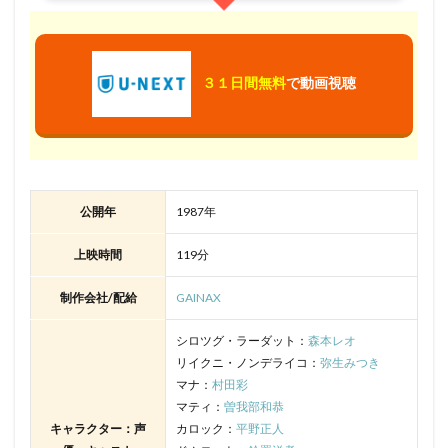
３１日間無料
で動画視聴
公開年
1987年
上映時間
119分
制作会社/配給
GAINAX
シロツグ・ラーダット：
森本レオ
リイクニ・ノンデライコ：
弥生みつき
マナ：
村田彩
マティ：
曽我部和恭
キャラクター：声
カロック：
平野正人