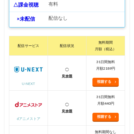
有料
△課金視聴
配信なし
×未配信
無料期間
配信サービス
配信状況
月額（税込）
31日間無料
月額2189円
◯
見放題
視聴する
U-NEXT
31日間無料
月額440円
◯
見放題
視聴する
dアニメストア
無料期間なし