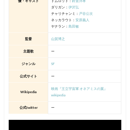
優・キャスト
ドムロット：
鈴置洋孝
ダリガン：
伊沢弘
チャリチャンミ：
戸谷公次
ネッカラウト：
安原義人
ヤナラン：
島田敏
監督
山賀博之
主題歌
ー
ジャンル
SF
公式サイト
ー
映画『王立宇宙軍 オネアミスの翼』
Wikipedia
wikipedia
公式twitter
ー