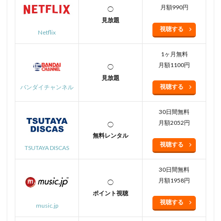
月額990円
◯
見放題
視聴する
Netflix
1ヶ月無料
月額1100円
◯
見放題
視聴する
バンダイチャンネル
30日間無料
月額2052円
◯
無料レンタル
視聴する
TSUTAYA DISCAS
30日間無料
月額1958円
◯
ポイント視聴
視聴する
music.jp