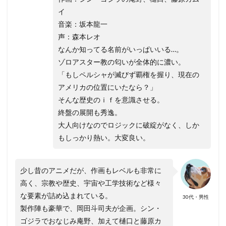
イ
音楽：坂本龍一
声：森本レオ
なんか知ってる名前がいっぱいいる…。
ゾロアスター教の匂いが全体的に濃い。
「もしペルシャが滅びず覇権を握り、現在の
アメリカの位置にいたなら？」
そんな歴史のｉｆを意識させる。
終盤の展開も秀逸。
大人向けなのでロジックに破綻がなく、しか
もしっかり熱い。大変良い。
少し昔のアニメだが、作画もレベルも非常に
高く、宗教や歴史、宇宙や工学技術など様々
な要素が詰め込まれている。
30代・男性
製作陣も豪華で、岡田斗司夫が企画。シン・
ゴジラでおなじみ庵野、加えて樋口と藤原カ