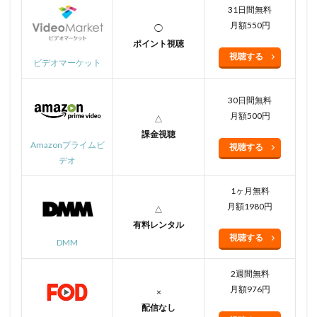
31日間無料
月額550円
◯
ポイント視聴
視聴する
ビデオマーケット
30日間無料
月額500円
△
課金視聴
Amazonプライムビ
視聴する
デオ
1ヶ月無料
月額1980円
△
有料レンタル
視聴する
DMM
2週間無料
月額976円
×
配信なし