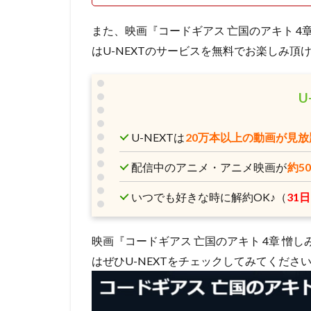
コンラッド・ヴァ
スタジオディーン
また、映画『コードギアス 亡国のアキト 4
スクウェア・エニ
はU-NEXTのサービスを無料でお楽しみ頂け
スタジオジブリ
スタジオ・リッカ
U
スティーブンステ
スティーブ・ヒッ
U-NEXTは
20万本以上の動画が見放
ジョーイ・ソー
配信中のアニメ・アニメ映画が
約5
ジェイソン・ティ
ジェンコ
ジ
いつでも好きな時に解約OK♪（
31
ジャック・ディラ
ジュリー・アンド
映画『コードギアス 亡国のアキト 4章 憎
ジョン・クリーズ
はぜひU-NEXTをチェックしてみてくださ
ジョン・ラウンズ
ウォルト・ディズ