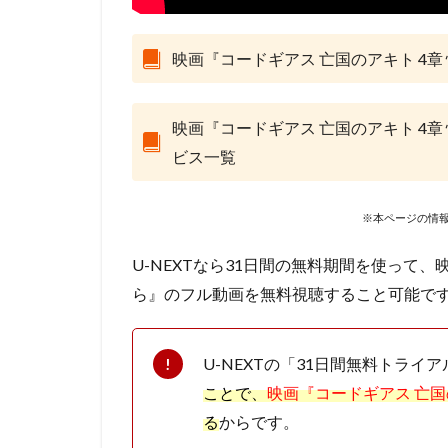
Marza Animation P
MISIA
MoeM
映画『コードギアス 亡国のアキト 4
スティーヴン・フ
サイモン・ダミア
サミュエル・L・
映画『コードギアス 亡国のアキト 4
ビス一覧
サーオップ・バン
ザ・シークレット
シグナル・エムデ
※本ページの情報
サイコパス製作委
U-NEXTなら31日間の無料期間を使って、
クリス・ミラー
ら』のフル動画を無料視聴すること可能で
クロックワークス
ケイシー・モッテ
U-NEXTの「31日間無料トライ
ゴア・ヴァービン
ことで、
映画『コードギアス 亡国
ゲンディ・タルタ
る
からです。
コミックス・ウェ