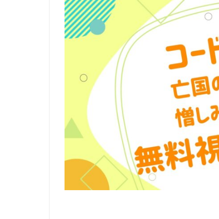
リージェンシー・
ルーシー・リュー
レベッカ・フォー
ロジャー・クレイ
ロバート・ゼメキ
ロブ・ラックスト
メイヴ・アンドリ
モニカ・エヴァン
ユニバーサル・ピ
ライデンフィルム
ラットパック=デ
ラルフ・ゾンダグ
リッチ・ムーア
三木のり平
三林京子
三