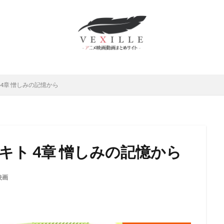
ムロツヨシ
スティーヴ・ボックス
中博史
下野紘
世弥きくよ
さとみ
中上育実
中上育美
中丸新将
中井和哉
中井貴一
原麻衣
中國卓郎
中尾彬
中尾明慶
中尾隆聖
中山エミリ
島唯
中島愛
中島由貴
下田麻美
下田正美
中嶋佳葉
上妻成吾
上川隆也
上恭ノ介
上戸彩
上方よしお
上杉和
 4章 憎しみの記憶から
村泰
上村祐翔
上海合源文化伝媒有限公司
下崎紘史
上田 芳裕
だみゆき
上田敏也
上田燿司
上田祐司
上田麗奈
上白石
上野アサ
下屋則子
中島美嘉
中川大志
三野輪有紀
中西
雅俊
中村龍彦
中條健一
中津真莉
中澤まさとも
中澤一
キト 4章 憎しみの記憶から
西妙子
中里望
中村紀子子
中野聖子
丸尾知子
丸山壮史
山詠二
丹宗立峰
丹沢晃之
丹波哲郎
丹阿弥谷津子
乃村
映画
川慶一
中村倫也
中川淳
中川翔子
中川謙二
中川里江
村たつ
中村ひろみ
中村アン
中村亮太
中村佐恵美
中村
哲治
中村大樹
中村悠一
中村文徳
中村晃子
中村桜
中村獅童
中村玉緒
上原多香子
三輪勝恵
ムービック
レ