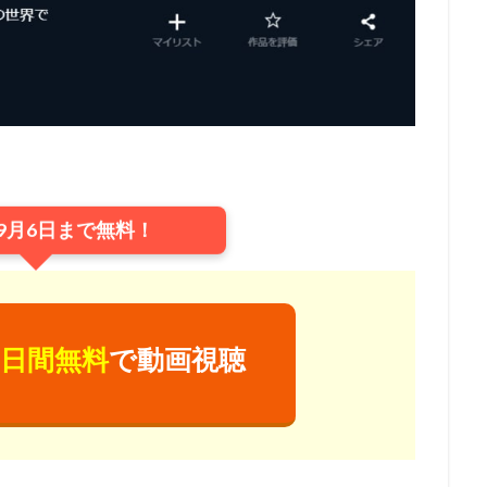
ジャクソン
ウェス・アンダーソン
ウエンツ瑛士
ウォルト・ディズ
ニー・アニメーション・スタジオ
ウォルト・ディズニー・カンパニー
ニー・スタジオ・ホーム・エンターテイメント
ニー・スタジオ・モーション・ピクチャーズ
ニー・フィーチャー・アニメーション
イルミネーション・エンターテインメ
ニー・プロダクション
ウォルト・ドーン
ウォルフガング・ライザーマ
ウルトラスーパーピクチャーズ
エイトビット
エイベックス・ピクチ
9月6日まで無料！
エディ・マーフィ
エデン・エスピノーザ
エドゥアール・プルテ
モンズ・リリアナ・マミー
アーチ
アンディー・ジョーンズ
アント
ダムソン
アンドリュー・スタントン
アンドレ・ヴァロ＝カヴァグリオ
クチャーズ
アンパンマン制作委員会2020
アンパンマン製作委員会2017
日間無料
で動画視聴
ターテインメント
アン・バンクロフト
アン・リード
アート・ステ
ズ
アート・スティーヴンズ
アードマンアニメーションズ
メーションズ
イアン・チェリー
イオンエンターテイメント
イザベ
イザベル・プティ・ジャック
イシグロキョウヘイ
イッセー尾形