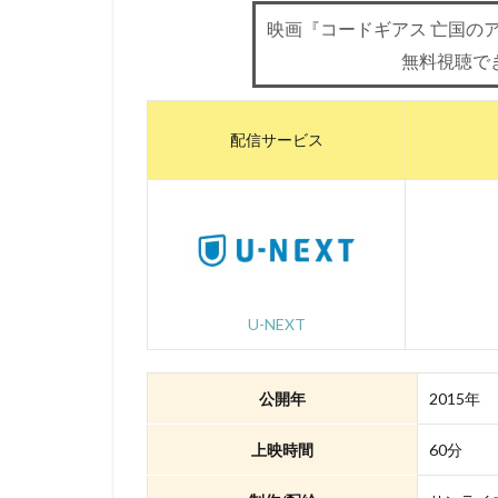
映画『コードギアス 亡国のア
三浦浩一
三
無料視聴で
三石琴乃
三
ローラ・ベナンテ
ワーナー・ブラザ
配信サービス
ヴィレッジ・ロー
三宅健太
一
三上市朗
三
久保田恵
お
いのくちゆか
U-NEXT
かかずゆみ
きそひろこ
公開年
2015年
さとうけいいち
TARAKO
TB
上映時間
60分
Thunderbolt Fanta