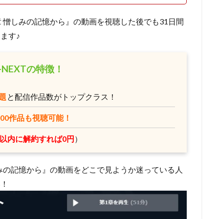
ーノン
ショウゲート
シルヴェスター・スタローン
クリス・バック
ジョー・ロメルサ
ジローラモ
ジーン・ハックマン
スカル・
章 憎しみの記憶から』の動画を視聴した後でも31日間
ックス
スコット・モシャー
スタジオぴえろ
スタジオカラー
ます♪
スタジオジュニオ
スタジオポノック
ジョーカーフィルムズ
ス
スタジオ地図
スタジオ金魚色
スチュアート・ロビンソン
-NEXTの特徴！
ィーブン
スティーブン・アルパート
スティーブン・アンダーソン
クナー
スティーヴン・J・アンダーソン
スティーヴン・コルベア
題
と配信作品数がトップクラス！
シンエイ動画
ジム・マクドナルド
シンエイ映画
ジェイコブ・
000作品も視聴可能！
エッセン
ジェニファー・ユー
ジェニファー・リー
ジェニファー・
ェーン・カーティン
ジニー・タイラー
ジム・カマラッド
ジム・ガ
日以内に解約すれば0円
）
ン・グレイザー
ジョン・ラセター
ジュディ・オング
ジュリアン・
リュース
ジュリー・ボーウェン
ジョス・ウェドン
ジョン・カビラ
しみの記憶から』の動画をどこで見ようか迷っている人
ジョン・スティーヴンソン
ジョン・ハム
ジョン・マスカー
い！
ベリー
クリス・バトラー
クリス・サンダース
アンディ・デヴィン
ニー・ピクチャーズ
インターフィルム
イヴェ・バルザック
ウィリ