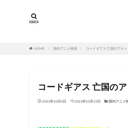
ミヤコ蝶々
世田壱恵
丘
下田翔大
中
中島ゆき
中
上坂すみれ
HOME
国内アニメ映画
コードギアス 亡国のアキト
上村典子
上
上田慎一郎｜ふく
上白石萌音
中村誠
中村
コードギアス 亡国のア
中西哲夫
中
丸山裕子
丸
2021年10月6日
2021年10月15日
国内アニメ
中村章子
中
中村 悠一
中
中村哲
中村
中村浩太郎