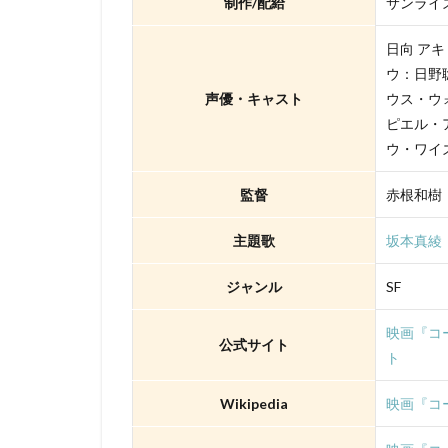
制作/配給
サンライ
TYOアニメーショ
XEBEC
XFL
日向 ア
「スカイ・クロラ
ウ：日野
さとうふみかず
声優・キャスト
ウス・ウ
ゆかな
ゆき
ピエル・
ウ・ワイ
わたなべひろし
アスミック・エー
監督
赤根和樹
アニマル・ロジッ
主題歌
坂本真綾
アムリタ・アチャ
まゆみ
しめ
ジャンル
SF
せいや（霜降り明
映画『コ
たみやすともえ
公式サイト
ト
とーやま校長
のん
はせさ
Wikipedia
映画『コー
アレクセイ・ツィ