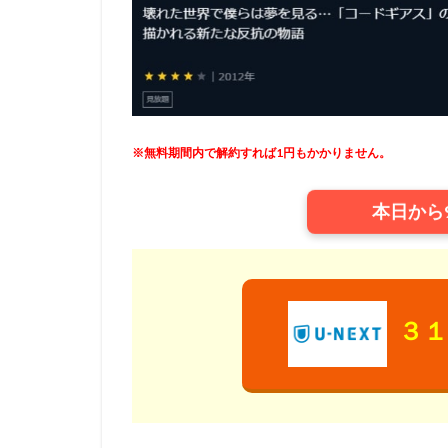
ウィルフレッド・
ウォルト・ディズ
ウォルト・ディズ
ウォルト・ディズ
ウォルト・ディズ
※無料期間内で解約すれば1円もかかりません。
ウォルト・ディズ
ウディ・アレン
本日から
エディ・コリンズ
イルカ
エド
アンドリュー・ア
アンナプルナ・ピ
３１
アンブリン・エン
イメージムーバー
アードマン・アニ
イザベル・スパド