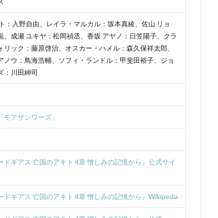
ズ
ンズ
UIP
「宇宙兄弟」製作委員会
V1 Studio
white fox
AG
YAMATOWORKS
ZEXCS
「KITE LIBERATOR」製作委員会
キト：入野自由、レイラ・マルカル：坂本真綾、佐山 リョ
」製作委員会
「ストレンヂア」製作委員会
「デート・ア・バレット」
聡、成瀬 ユキヤ：松岡禎丞、香坂 アヤノ：日笠陽子、クラ
しずくちゃん
Studio五組
アスミック・エース
やすみ哲夫
ォリック：藤原啓治、オスカー・ハメル：森久保祥太郎、
のさつき
ゆめ太カンパニー
よこざわけい子
よしだ教頭
りん
アノウ：鳥海浩輔、ソフィ・ランドル：甲斐田裕子、ジョ
ズ：川田紳司
アクタス
アシュラ製作委員会
アスミック・エース エンタテイメン
ス エンタテインメント
アトラス・エンターテインメント
アニプレック
ク
アニメーションスタジオ・セブン
アブドゥルラヴァッシュ
アミ
「モアザンワーズ」
リア
アヤカ・ウィルソン
アリエル・ウィンター
アリソン・コート
ぎしがこ
てらそま まさき
すずいけいこ
すずきけいこ
すずき
星）
たかたまさひろ
たかはし智秋
たくませいこ
たてかべ和
ードギアス 亡国のアキト 4章 憎しみの記憶から』公式サイ
たむらしげる
ちえりとチェリー製作委員会
てらそままさき
ま
なかむらたかし
なぎら健壱
ならはしみき
にっかつ児童映画
ん治
ふくだみゆき
ふくまつ進紗
ふじたれいこ
SynergySP
ドギアス 亡国のアキト 4章 憎しみの記憶から』Wikipedia
ツィリン
Fergal Reilly
Clay Kaytis
CloverWorks
Damir Eldar