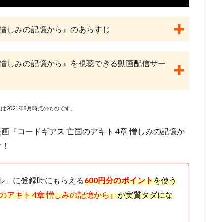
lanet
May'n
Maybe Movies（フランス）
MEGUMI
Michael 
i
Molot Entertainment
MTJJ
アリソン・ジャネイ
アンガス
章 憎しみの記憶から』のあらすじ
ライ
サンライズ
サイモン・J・スミス
サイモン・ウェルズ
ーニ
サエキトモ
サテライト
サテライト株式会社
サブリメイ
ジャクソン
サンジゲン
サヴェリオ・ライモンド
サイエンスSARU
章 憎しみの記憶から』を視聴できる動画配信サー
・オーマン
ザック・ガリフィアナキス
ザック・スナイダー
ザック
・ラボ
ザ・ストーリー・ カンパニーターナー・エンターテイメント（英語版
シグナル・エムディ
シネカノン
シャフト
シャロン・ストー
は2021年8月時点のものです。
員会
ゴンゾ
シルバー・スクリーン・パートナーズⅢ
ケン・サンダ
映画『コードギアス 亡国のアキト 4章 憎しみの記憶か
クリス・ルノー
クルエル・アンド・アンユージュアル・フィルムズ
す！
グラフィニカ
グループ・タック
グレッグ・ティアナン
・クライン
ケリー・シェイル
ケンドーコバヤシ
ケヴィン・リマ
アル」に登録時にもらえる
600円分のポイント
を使う
スキー
ゲイリー・ゴールドマン
ゲイリー・トルースデール
のアキト 4章 憎しみの記憶から』
が実質タダにな
コフスキー
ゲーリー・トゥルースデイル
コトリンゴ
コミックス・
ーブ・フィルム
コメディ・セントラル
コロンビア映画
コング桑田