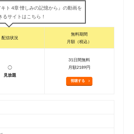
キト 4章 憎しみの記憶から』の動画を
浦理恵子
三浦翔平
三浦貴博
三澤紗千香
三瓶由布子
三
きるサイトはこちら！
宅麻理恵
三宅裕司
ロン・パールマン
一条和矢
ローラ・ベイ
ィ
ワーナー・アニメーション・グループ
ワーナー・ブラザース
無料期間
ース映画
ヴァーティゴ・エンターテインメント
ヴィッキー・ジェンソ
配信状況
月額（税込）
ドショー・ピクチャーズ
ヴイナス戦記製作委員会
一城みゆ希
一杉
色ヒカル
一龍斎春水
一龍斎貞友
七尾伶子
七瀬亜深
三
31日間無料
上枝織
三升家小勝
三宅 健太
スティーヴ・マルティノ
スティ
月額2189円
◯
またかな
あおきさやか
あずさ欣平
いしづかあつこ
いとうあ
見放題
視聴する
うえだ ひでひと
うえだ ゆうじ
うえだゆうじ
えなりかずき
『ヤマノススメ おもいでプレゼント』製作委員会
かないみか
かぬか光
ぎゃろっぷ
くじら
くまいもとこ
こおろぎさとみ
こだま兼嗣
あおきえい
「新妹魔王の契約者 DEPARTURES」製作委員会
しぎの
S
TBSテレビ
TCエンタテインメント
teamヤマヒツヂ/スタジオコ
sy Project
TIA 「100日間生きたワニ」製作委員会
TMS
Trademark