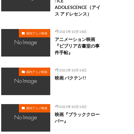
: ICE
ADOLESCENCE（アイ
ス アドレセンス）
・クラーク
・ディシ
2021年10月14日
国内アニメ映画
マン
アニメーション映画
ロブ・ミンコフ
『ビブリア古書堂の事
件手帖』
ン
ライカ
メル・ブランク
2021年10月14日
サル・スタジオ
国内アニメ映画
映画 バクテン!!
ォ
リー・モリー
2021年10月14日
国内アニメ映画
映画『ブラッククロー
三日尻望
バー』
村ゆうな
和
三浦春馬