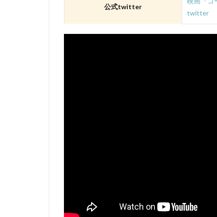
映画『コ
david production
公式twitter
twitter
DLE
Elena C
Gackt
gainax
Gullane（Thomas）
BRUNO MAGNE
a-1 pictures
Aleksandr Gruzde
A･C･G･T
B
IGタツノコ
I
OLM Team Kato
POLYGON PICTUR
ROBOT
ROL
STUDIO 4℃
j.c.staff
Lynn
Lerche
LiLiC