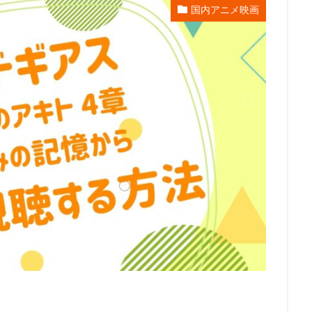
国内アニメ映画
エンタープライズ
リー・アンクリッチ
ルイ・ガレル
ルネ・ラルー
レイパー佐藤
レゴ
レジス・フィルビン
レスプリ
レス
スダット
レントラックジャパン
リリー・フランキー
レ・フィルム
グ・スミス
ロジャー・ミラー
ロックウェルアイズ
ロドニー・ロス
ス
ロバート秋山
ロビオ・エンターテインメント
ロビン・バッド
ロー
リン・ピクチャーズ
リュック・ベッソン
ロラン・ジャンドロ
ュース
メトロ・ゴールドウィン・メイヤー
メリッサ・コーリアー
ス
ヤスヒロ
ヤマサキオサム
ヤーロウ・チェイニー
ユニバー
クチャーズ
ライオンズゲート
ライデンフィルム
リノ・ディサルヴ
京都スタジオ
ラサール石井
ラジャ・ゴズネル
ューン・エンターテインメント
ラットパック・エンターテインメント
ラ
ラヴェルヌ知輝
リクはよわくない製作委員会
リチャード・リッチ
ロブ・レターマン
ロン・クレメンツ
三谷昇
三橋加奈子
三木俊一郎
三木孝浩
三木敏彦
三木眞一郎
三木鶏郎
三
林輝夫
三森すずこ
三波伸介
三宅貴大
三津田健
三浦友