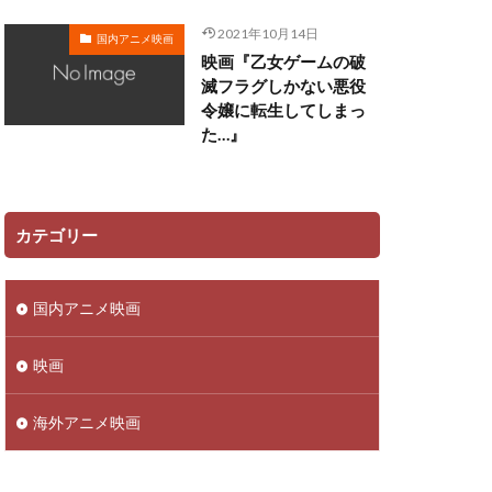
田ゆう子
2021年10月14日
国内アニメ映画
映画『乙女ゲームの破
リー
滅フラグしかない悪役
令嬢に転生してしまっ
ン
た…』
佳澄
一柳みる
ツ矢雄二
三上哲
ーヴン・ブルーム
カテゴリー
さこ
おおしたこうた
国内アニメ映画
明
かねこはりい
さとうあい
映画
あきら
ufotable
海外アニメ映画
ロリド
 Films
TRIGGER