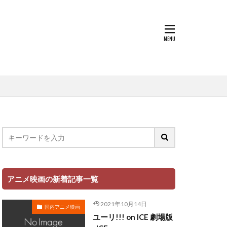
世戸さおり
中原茂
中山千夏
上條恒彦
也
上杉達也
上田 麗奈
萌歌
文夫
中村美友
登
中田譲治
丸山有香
健次
中村繪里子
アニメ映画の新着記事一覧
中庸助
千絵
中村省吾
2021年10月14日
国内アニメ映画
中村正
ユーリ!!! on ICE 劇場版
ミ・シャイエ