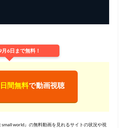
ジャクソン
ウェス・アンダーソン
ウエンツ瑛士
ウォルト・ディズ
ニー・アニメーション・スタジオ
ウォルト・ディズニー・カンパニー
ニー・スタジオ・ホーム・エンターテイメント
ニー・スタジオ・モーション・ピクチャーズ
ニー・フィーチャー・アニメーション
イルミネーション・エンターテインメ
ニー・プロダクション
ウォルト・ドーン
ウォルフガング・ライザーマ
9月6日まで無料！
ウルトラスーパーピクチャーズ
エイトビット
エイベックス・ピクチ
エディ・マーフィ
エデン・エスピノーザ
エドゥアール・プルテ
モンズ・リリアナ・マミー
アーチ
アンディー・ジョーンズ
アント
ダムソン
アンドリュー・スタントン
アンドレ・ヴァロ＝カヴァグリオ
日間無料
で動画視聴
クチャーズ
アンパンマン制作委員会2020
アンパンマン製作委員会2017
ターテインメント
アン・バンクロフト
アン・リード
アート・ステ
ズ
アート・スティーヴンズ
アードマンアニメーションズ
メーションズ
イアン・チェリー
イオンエンターテイメント
イザベ
イザベル・プティ・ジャック
イシグロキョウヘイ
イッセー尾形
ost small world』の無料動画を見れるサイトの状況や視