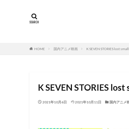
ミヤコ蝶々
世田壱恵
丘
下田翔大
中
中島ゆき
中
上坂すみれ
HOME
国内アニメ映画
K SEVEN STORIES lost small
上村典子
上
上田慎一郎｜ふく
上白石萌音
中村誠
中村
K SEVEN STORIES lost 
中西哲夫
中
丸山裕子
丸
2021年10月6日
2021年10月11日
国内アニメ
中村章子
中
中村 悠一
中
中村哲
中村
中村浩太郎