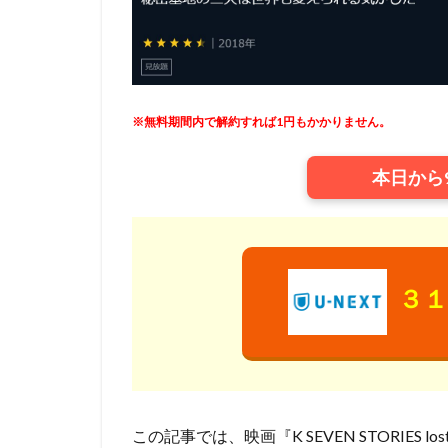
ウィルフレッド・
ウォルト・ディズ
ウォルト・ディズ
ウォルト・ディズ
※無料期間内で解約すれば1円もかかりません。
ウォルト・ディズ
ウォルト・ディズ
本日から
ウディ・アレン
エディ・コリンズ
イルカ
エド
アンドリュー・ア
３１
アンナプルナ・ピ
アンブリン・エン
イメージムーバー
アードマン・アニ
イザベル・スパド
この記事では、映画『K SEVEN STORIES l