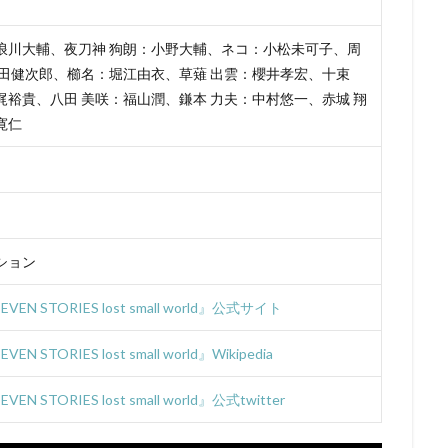
ンズ
UIP
「宇宙兄弟」製作委員会
V1 Studio
white fox
AG
YAMATOWORKS
ZEXCS
「KITE LIBERATOR」製作委員会
浪川大輔、夜刀神 狗朗：小野大輔、ネコ：小松未可子、周
」製作委員会
「ストレンヂア」製作委員会
「デート・ア・バレット」
津田健次郎、櫛名：堀江由衣、草薙 出雲：櫻井孝宏、十束
しずくちゃん
Studio五組
アスミック・エース
やすみ哲夫
梶裕貴、八田 美咲：福山潤、鎌本 力夫：中村悠一、赤城 翔
のさつき
ゆめ太カンパニー
よこざわけい子
よしだ教頭
りん
寛仁
アクタス
アシュラ製作委員会
アスミック・エース エンタテイメン
ス エンタテインメント
アトラス・エンターテインメント
アニプレック
ク
アニメーションスタジオ・セブン
アブドゥルラヴァッシュ
アミ
リア
アヤカ・ウィルソン
アリエル・ウィンター
アリソン・コート
ション
ぎしがこ
てらそま まさき
すずいけいこ
すずきけいこ
すずき
星）
たかたまさひろ
たかはし智秋
たくませいこ
たてかべ和
VEN STORIES lost small world』公式サイト
たむらしげる
ちえりとチェリー製作委員会
てらそままさき
ま
EN STORIES lost small world』Wikipedia
なかむらたかし
なぎら健壱
ならはしみき
にっかつ児童映画
ん治
ふくだみゆき
ふくまつ進紗
ふじたれいこ
SynergySP
EN STORIES lost small world』公式twitter
ツィリン
Fergal Reilly
Clay Kaytis
CloverWorks
Damir Eldar