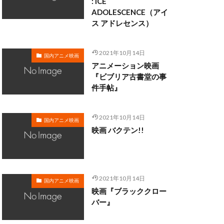
: ICE
ADOLESCENCE（アイ
ス アドレセンス）
・クラーク
・ディシ
2021年10月14日
国内アニメ映画
マン
アニメーション映画
ロブ・ミンコフ
『ビブリア古書堂の事
件手帖』
ン
ライカ
メル・ブランク
2021年10月14日
サル・スタジオ
国内アニメ映画
映画 バクテン!!
ォ
リー・モリー
2021年10月14日
国内アニメ映画
映画『ブラッククロー
三日尻望
バー』
村ゆうな
和
三浦春馬