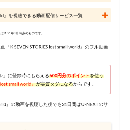
lanet
May'n
Maybe Movies（フランス）
MEGUMI
Michael 
i
Molot Entertainment
MTJJ
アリソン・ジャネイ
アンガス
mall world』を視聴できる動画配信サービス一覧
ライ
サンライズ
サイモン・J・スミス
サイモン・ウェルズ
ーニ
サエキトモ
サテライト
サテライト株式会社
サブリメイ
は2021年8月時点のものです。
ジャクソン
サンジゲン
サヴェリオ・ライモンド
サイエンスSARU
・オーマン
ザック・ガリフィアナキス
ザック・スナイダー
ザック
EVEN STORIES lost small world』のフル動画
・ラボ
ザ・ストーリー・ カンパニーターナー・エンターテイメント（英語版
シグナル・エムディ
シネカノン
シャフト
シャロン・ストー
員会
ゴンゾ
シルバー・スクリーン・パートナーズⅢ
ケン・サンダ
アル」に登録時にもらえる
600円分のポイント
を使う
クリス・ルノー
クルエル・アンド・アンユージュアル・フィルムズ
st small world』
が実質タダになる
からです。
グラフィニカ
グループ・タック
グレッグ・ティアナン
・クライン
ケリー・シェイル
ケンドーコバヤシ
ケヴィン・リマ
mall world』の動画を視聴した後でも31日間はU-NEXTのサ
スキー
ゲイリー・ゴールドマン
ゲイリー・トルースデール
コフスキー
ゲーリー・トゥルースデイル
コトリンゴ
コミックス・
ーブ・フィルム
コメディ・セントラル
コロンビア映画
コング桑田