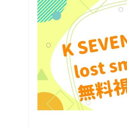
リージェンシー・
ルーシー・リュー
レベッカ・フォー
ロジャー・クレイ
ロバート・ゼメキ
ロブ・ラックスト
メイヴ・アンドリ
モニカ・エヴァン
ユニバーサル・ピ
ライデンフィルム
ラットパック=デ
ラルフ・ゾンダグ
リッチ・ムーア
三木のり平
三林京子
三