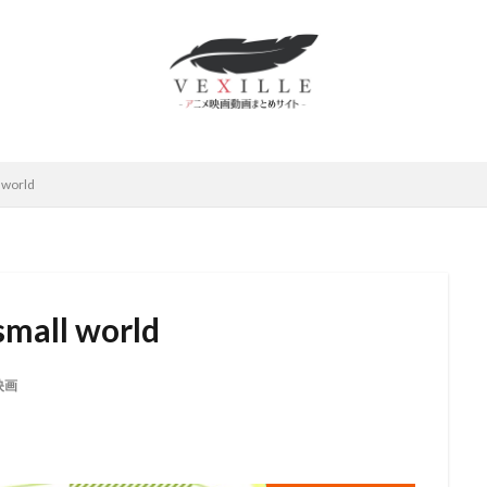
ムロツヨシ
スティーヴ・ボックス
中博史
下野紘
世弥きくよ
さとみ
中上育実
中上育美
中丸新将
中井和哉
中井貴一
原麻衣
中國卓郎
中尾彬
中尾明慶
中尾隆聖
中山エミリ
島唯
中島愛
中島由貴
下田麻美
下田正美
中嶋佳葉
上妻成吾
上川隆也
上恭ノ介
上戸彩
上方よしお
上杉和
 world
村泰
上村祐翔
上海合源文化伝媒有限公司
下崎紘史
上田 芳裕
だみゆき
上田敏也
上田燿司
上田祐司
上田麗奈
上白石
上野アサ
下屋則子
中島美嘉
中川大志
三野輪有紀
中西
雅俊
中村龍彦
中條健一
中津真莉
中澤まさとも
中澤一
small world
西妙子
中里望
中村紀子子
中野聖子
丸尾知子
丸山壮史
山詠二
丹宗立峰
丹沢晃之
丹波哲郎
丹阿弥谷津子
乃村
映画
川慶一
中村倫也
中川淳
中川翔子
中川謙二
中川里江
村たつ
中村ひろみ
中村アン
中村亮太
中村佐恵美
中村
哲治
中村大樹
中村悠一
中村文徳
中村晃子
中村桜
中村獅童
中村玉緒
上原多香子
三輪勝恵
ムービック
レ