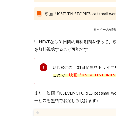
Marza Animation P
MISIA
MoeM
映画『K SEVEN STORIES lost s
スティーヴン・フ
サイモン・ダミア
※本ページの情報
サミュエル・L・
サーオップ・バン
U-NEXTなら31日間の無料期間を使って、映画『K S
ザ・シークレット
を無料視聴すること可能です！
シグナル・エムデ
サイコパス製作委
U-NEXTの「31日間無料トライ
クリス・ミラー
ことで、
映画『K SEVEN STORIES lo
クロックワークス
ケイシー・モッテ
また、映画『K SEVEN STORIES lost s
ゴア・ヴァービン
ービスを無料でお楽しみ頂けます♪
ゲンディ・タルタ
コミックス・ウェ