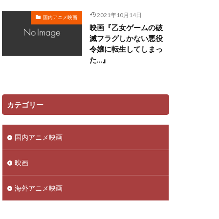
田ゆう子
2021年10月14日
国内アニメ映画
映画『乙女ゲームの破
リー
滅フラグしかない悪役
令嬢に転生してしまっ
ン
た…』
佳澄
一柳みる
ツ矢雄二
三上哲
ーヴン・ブルーム
カテゴリー
さこ
おおしたこうた
国内アニメ映画
明
かねこはりい
さとうあい
映画
あきら
ufotable
海外アニメ映画
ロリド
 Films
TRIGGER