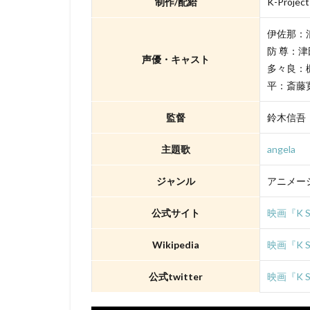
制作/配給
K-Project
TYOアニメーショ
XEBEC
XFL
伊佐那：
「スカイ・クロラ
防 尊：
声優・キャスト
さとうふみかず
多々良：
ゆかな
ゆき
平：斎藤
わたなべひろし
監督
鈴木信吾
アスミック・エー
アニマル・ロジッ
主題歌
angela
アムリタ・アチャ
ジャンル
アニメー
まゆみ
しめ
せいや（霜降り明
公式サイト
映画『K SE
たみやすともえ
Wikipedia
映画『K SEV
とーやま校長
のん
はせさ
公式twitter
映画『K SEV
アレクセイ・ツィ