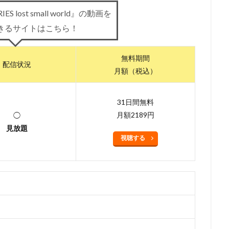
ES lost small world』の動画を
浦理恵子
三浦翔平
三浦貴博
三澤紗千香
三瓶由布子
三
きるサイトはこちら！
宅麻理恵
三宅裕司
ロン・パールマン
一条和矢
ローラ・ベイ
ィ
ワーナー・アニメーション・グループ
ワーナー・ブラザース
無料期間
ース映画
ヴァーティゴ・エンターテインメント
ヴィッキー・ジェンソ
配信状況
月額（税込）
ドショー・ピクチャーズ
ヴイナス戦記製作委員会
一城みゆ希
一杉
色ヒカル
一龍斎春水
一龍斎貞友
七尾伶子
七瀬亜深
三
31日間無料
上枝織
三升家小勝
三宅 健太
スティーヴ・マルティノ
スティ
月額2189円
◯
またかな
あおきさやか
あずさ欣平
いしづかあつこ
いとうあ
見放題
視聴する
うえだ ひでひと
うえだ ゆうじ
うえだゆうじ
えなりかずき
『ヤマノススメ おもいでプレゼント』製作委員会
かないみか
かぬか光
ぎゃろっぷ
くじら
くまいもとこ
こおろぎさとみ
こだま兼嗣
あおきえい
「新妹魔王の契約者 DEPARTURES」製作委員会
しぎの
S
TBSテレビ
TCエンタテインメント
teamヤマヒツヂ/スタジオコ
sy Project
TIA 「100日間生きたワニ」製作委員会
TMS
Trademark