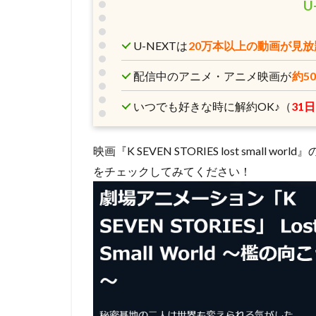
U
コンラッド・ヴァ
スタジオディーン
U-NEXTは
20万本以上の動画が見放
スクウェア・エニ
スタジオジブリ
配信中のアニメ・アニメ映画が
約5
スタジオ・リッカ
いつでも好きな時に解約OK♪（
31
スティーブンステ
スティーブ・ヒッ
映画『K SEVEN STORIES lost smal
ジョーイ・ソー
をチェックしてみてください！
ジェイソン・ティ
ジェンコ
ジ
ジャック・ディラ
ジュリー・アンド
ジョン・クリーズ
ジョン・ラウンズ
ウォルト・ディズ