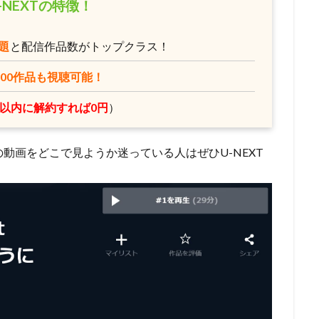
-NEXTの特徴！
ーノン
ショウゲート
シルヴェスター・スタローン
クリス・バック
ジョー・ロメルサ
ジローラモ
ジーン・ハックマン
スカル・
題
と配信作品数がトップクラス！
ックス
スコット・モシャー
スタジオぴえろ
スタジオカラー
スタジオジュニオ
スタジオポノック
ジョーカーフィルムズ
ス
000作品も視聴可能！
スタジオ地図
スタジオ金魚色
スチュアート・ロビンソン
日以内に解約すれば0円
）
ィーブン
スティーブン・アルパート
スティーブン・アンダーソン
クナー
スティーヴン・J・アンダーソン
スティーヴン・コルベア
l world』の動画をどこで見ようか迷っている人はぜひU-NEXT
シンエイ動画
ジム・マクドナルド
シンエイ映画
ジェイコブ・
エッセン
ジェニファー・ユー
ジェニファー・リー
ジェニファー・
ェーン・カーティン
ジニー・タイラー
ジム・カマラッド
ジム・ガ
ン・グレイザー
ジョン・ラセター
ジュディ・オング
ジュリアン・
リュース
ジュリー・ボーウェン
ジョス・ウェドン
ジョン・カビラ
ジョン・スティーヴンソン
ジョン・ハム
ジョン・マスカー
ベリー
クリス・バトラー
クリス・サンダース
アンディ・デヴィン
ニー・ピクチャーズ
インターフィルム
イヴェ・バルザック
ウィリ