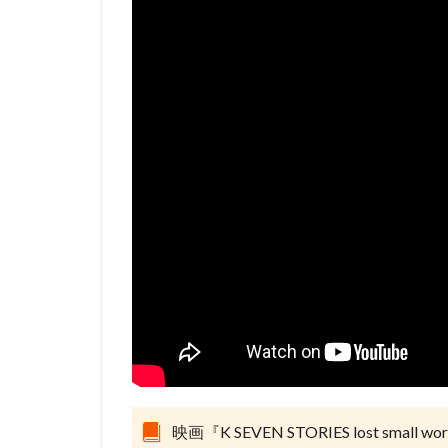
david production
DLE
Elena C
Gackt
gainax
Gullane（Thomas）
BRUNO MAGNE
a-1 pictures
Aleksandr Gruzde
A･C･G･T
B
IGタツノコ
I
OLM Team Kato
POLYGON PICTUR
ROBOT
ROL
STUDIO 4℃
j.c.staff
Lynn
Lerche
LiLiC
映画『K SEVEN STORIES lost small