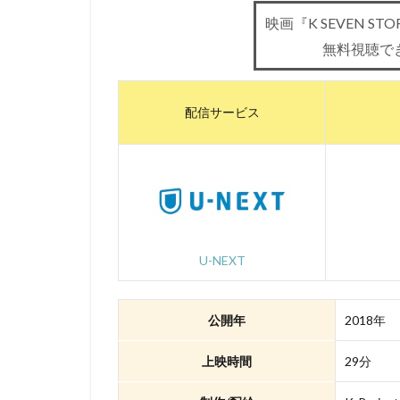
映画『K SEVEN STORI
三浦浩一
三
無料視聴で
三石琴乃
三
ローラ・ベナンテ
ワーナー・ブラザ
配信サービス
ヴィレッジ・ロー
三宅健太
一
三上市朗
三
久保田恵
お
いのくちゆか
U-NEXT
かかずゆみ
きそひろこ
公開年
2018年
さとうけいいち
TARAKO
TB
上映時間
29分
Thunderbolt Fanta