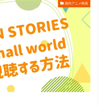
国内アニメ映画
エンタープライズ
リー・アンクリッチ
ルイ・ガレル
ルネ・ラルー
レイパー佐藤
レゴ
レジス・フィルビン
レスプリ
レス
スダット
レントラックジャパン
リリー・フランキー
レ・フィルム
グ・スミス
ロジャー・ミラー
ロックウェルアイズ
ロドニー・ロス
ス
ロバート秋山
ロビオ・エンターテインメント
ロビン・バッド
ロー
リン・ピクチャーズ
リュック・ベッソン
ロラン・ジャンドロ
ュース
メトロ・ゴールドウィン・メイヤー
メリッサ・コーリアー
ス
ヤスヒロ
ヤマサキオサム
ヤーロウ・チェイニー
ユニバー
クチャーズ
ライオンズゲート
ライデンフィルム
リノ・ディサルヴ
京都スタジオ
ラサール石井
ラジャ・ゴズネル
ューン・エンターテインメント
ラットパック・エンターテインメント
ラ
ラヴェルヌ知輝
リクはよわくない製作委員会
リチャード・リッチ
ロブ・レターマン
ロン・クレメンツ
三谷昇
三橋加奈子
三木俊一郎
三木孝浩
三木敏彦
三木眞一郎
三木鶏郎
三
林輝夫
三森すずこ
三波伸介
三宅貴大
三津田健
三浦友