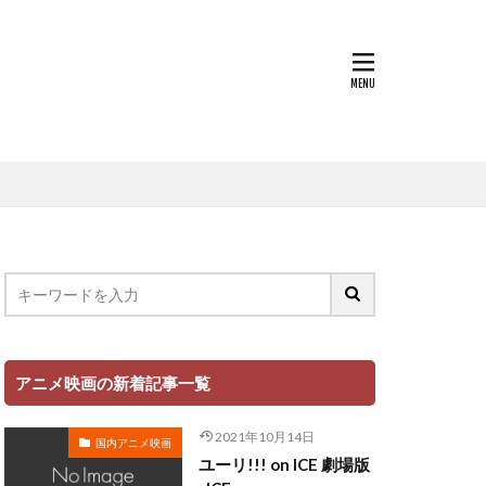
世戸さおり
中原茂
中山千夏
上條恒彦
也
上杉達也
上田 麗奈
萌歌
文夫
中村美友
登
中田譲治
丸山有香
健次
中村繪里子
アニメ映画の新着記事一覧
中庸助
千絵
中村省吾
2021年10月14日
国内アニメ映画
中村正
ユーリ!!! on ICE 劇場版
ミ・シャイエ