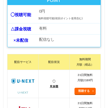
POINT
0円
◯視聴可能
無料視聴可能(初回ポイント使用含む)
有料
△課金視聴
配信なし
×未配信
無料期間
配信サービス
配信状況
月額（税込）
31日間無料
月額2189円
◯
見放題
視聴する
U-NEXT
31日間無料