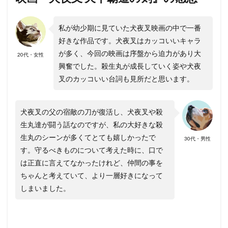
私が幼少期に見ていた犬夜叉映画の中で一番
好きな作品です。犬夜叉はカッコいいキャラ
が多く、今回の映画は序盤から迫力があり大
20代・女性
興奮でした。殺生丸が成長していく姿や犬夜
叉のカッコいい台詞も見所だと思います。
犬夜叉の父の宿敵の刀が復活し、犬夜叉や殺
生丸達が闘う話なのですが、私の大好きな殺
生丸のシーンが多くてとても嬉しかったで
30代・男性
す。守るべきものについて考えた時に、口で
は正直に言えてなかったけれど、仲間の事を
ちゃんと考えていて、より一層好きになって
しまいました。