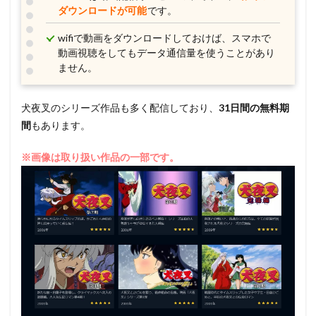
ダウンロードが可能
です。
wifiで動画をダウンロードしておけば、スマホで
動画視聴をしてもデータ通信量を使うことがあり
ません。
犬夜叉のシリーズ作品も多く配信しており、
31日間の無料期
間
もあります。
※画像は取り扱い作品の一部です。