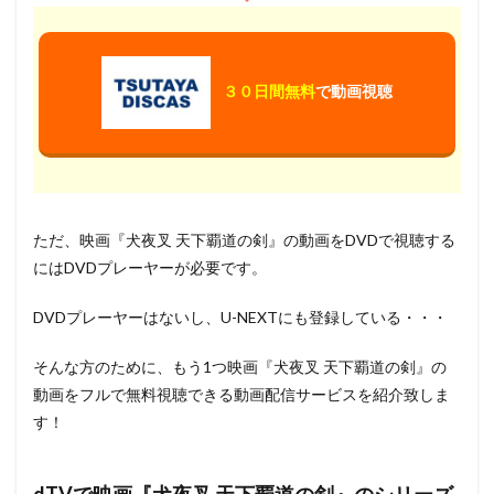
３０日間無料
で動画視聴
ただ、映画『犬夜叉 天下覇道の剣』の動画をDVDで視聴する
にはDVDプレーヤーが必要です。
DVDプレーヤーはないし、U-NEXTにも登録している・・・
そんな方のために、もう1つ映画『犬夜叉 天下覇道の剣』の
動画をフルで無料視聴できる動画配信サービスを紹介致しま
す！