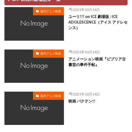
2021年10月14日
国内アニメ映画
ユーリ!!! on ICE 劇場版 : ICE
ADOLESCENCE（アイス アドレセ
ンス）
2021年10月14日
国内アニメ映画
アニメーション映画『ビブリア古
書堂の事件手帖』
2021年10月14日
国内アニメ映画
映画 バクテン!!