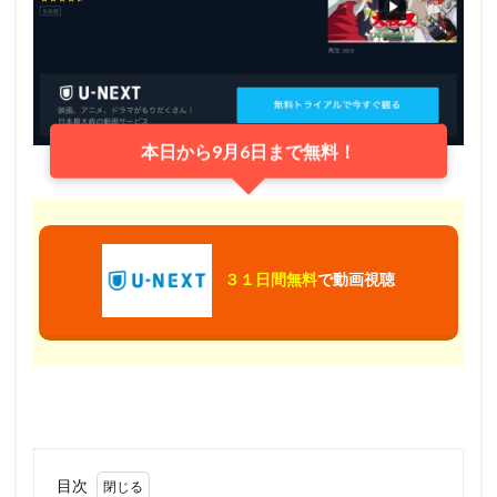
本日から9月6日まで無料！
３１日間無料
で動画視聴
目次