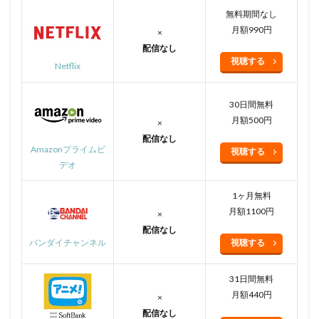
無料期間なし
月額990円
×
配信なし
視聴する
Netflix
30日間無料
月額500円
×
配信なし
Amazonプライムビ
視聴する
デオ
1ヶ月無料
月額1100円
×
配信なし
視聴する
バンダイチャンネル
31日間無料
月額440円
×
配信なし