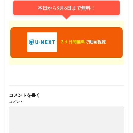
本日から9月6日まで無料！
３１日間無料
で動画視聴
コメントを書く
コメント