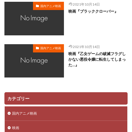
2021年10月14日
国内アニメ映画
映画『ブラッククローバー』
2021年10月14日
国内アニメ映画
映画『乙女ゲームの破滅フラグし
かない悪役令嬢に転生してしまっ
た…』
カテゴリー
国内アニメ映画
映画