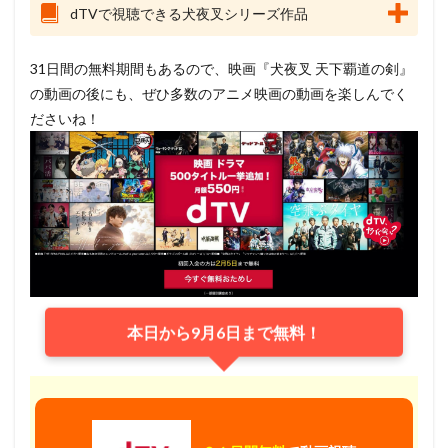
dTVで視聴できる犬夜叉シリーズ作品
31日間の無料期間もあるので、映画『犬夜叉 天下覇道の剣』
の動画の後にも、ぜひ多数のアニメ映画の動画を楽しんでく
ださいね！
本日から9月6日まで無料！