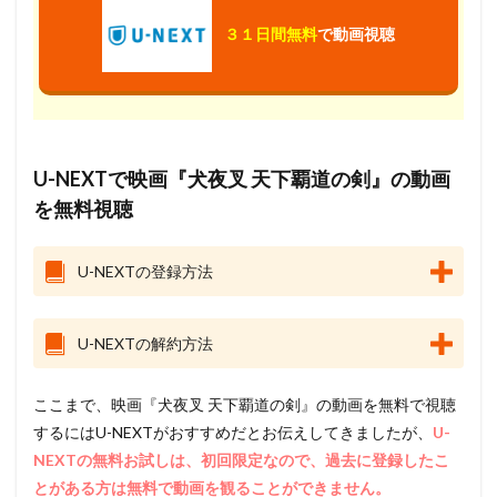
３１日間無料
で動画視聴
U-NEXTで映画『犬夜叉 天下覇道の剣』の動画
を無料視聴
U-NEXTの登録方法
U-NEXTの解約方法
ここまで、映画『犬夜叉 天下覇道の剣』の動画を無料で視聴
するにはU-NEXTがおすすめだとお伝えしてきましたが、
U-
NEXTの無料お試しは、初回限定なので、過去に登録したこ
とがある方は無料で動画を観ることができません。