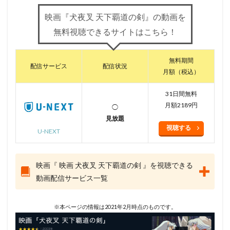
映画『犬夜叉 天下覇道の剣』の動画を
無料視聴できるサイトはこちら！
無料期間
配信サービス
配信状況
月額（税込）
31日間無料
月額2189円
◯
見放題
視聴する
U-NEXT
映画『 映画 犬夜叉 天下覇道の剣 』を視聴できる
動画配信サービス一覧
※本ページの情報は2021年2月時点のものです。