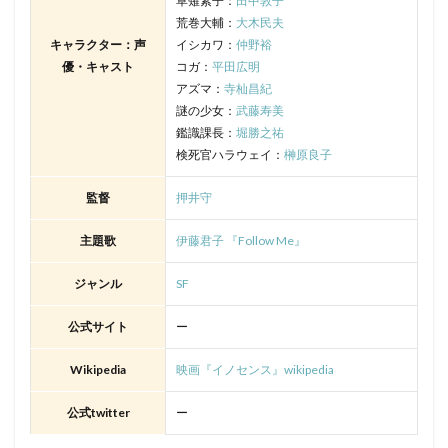
草薙素子：
田中敦子
荒巻大輔：
大木民夫
キャラクター：声
イシカワ：
仲野裕
優・キャスト
コガ：
平田広明
アズマ：
寺杣昌紀
謎の少女：
武藤寿美
鑑識課長：
堀勝之祐
検死官ハラウェイ：
榊原良子
監督
押井守
主題歌
伊藤君子 『Follow Me』
ジャンル
SF
公式サイト
ー
Wikipedia
映画『イノセンス』wikipedia
公式twitter
ー