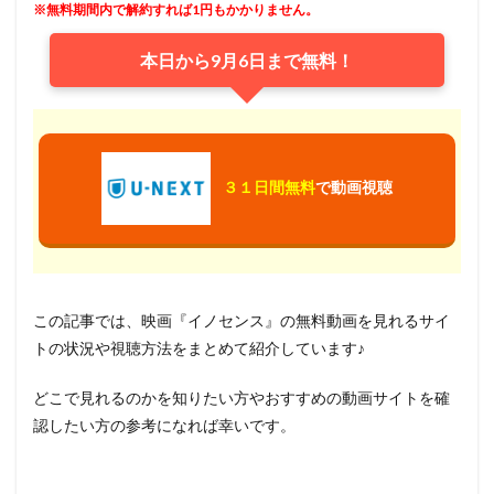
※無料期間内で解約すれば1円もかかりません。
本日から9月6日まで無料！
３１日間無料
で動画視聴
この記事では、映画『イノセンス』の無料動画を見れるサイ
トの状況や視聴方法をまとめて紹介しています♪
どこで見れるのかを知りたい方やおすすめの動画サイトを確
認したい方の参考になれば幸いです。