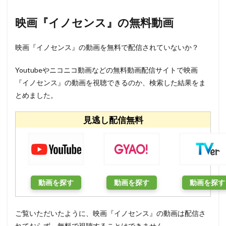
映画『イノセンス』の無料動画
映画『イノセンス』の動画を無料で配信されていないか？
Youtubeやニコニコ動画などの無料動画配信サイトで映画
『イノセンス』の動画を視聴できるのか、検索した結果をま
とめました。
見逃し配信無料
動画を探す
動画を探す
動画を探す
ご覧いただいたように、映画『イノセンス』の動画は配信さ
れておらず、無料で視聴することはできません。