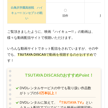
合田絵利
合野琢真
吉住梢
吉田羊
白鳥沢学園高校戦 ハイ
〇
〇
吉田聖子
友近
坂上忍
土井洋輝
キュー!! コンセプトの戦
旧作
見放
土井美加
土居裕子
土屋アンナ
土屋太鳳
い
土屋神葉
土師孝也
土田大
土田玲央
ご覧頂きましたように、映画『ハイキュー!! 』の動画は、
土門仁
地井武男
坂井すみ江
園崎 未恵
様々な動画配信サイトで視聴いただけます。
坂口候一
坂口哲夫
坂口芳貞
坂本サク
坂本一也
坂本千夏
坂本真綾
坂田利夫
いろんな動画サイトでネット配信をされていますが、その中
でも、
TSUTAYA DISCAS
で動画を視聴するのがおすすめ
で
坊屋三郎
坪井智浩
坪井章子
園崎未恵
す！
園岡新太郎
吉祥寺怪人
品田冬樹
吉行和子
吉野裕行
名取孝浩
名古屋章
名和宗則
TSUTAYA DISCASのおすすめPoint！
名塚佳織
向井修
和久田み晴
和多田美咲
和田京子
咲野俊介
品田美穂
國立幸
DVDレンタルサービスの中でも取り扱い作品数
唐沢寿明
唐沢潤
喜多村英梨
喜安浩平
がトップの5
0万本以上！
嘉門達夫
四分一節子
四戸俊成
国本武春
DVDレンタルに加えて、
『TSUTAYA TV』
とい
國分和人
國府田マリ子
國村隼
友部光子
うネット配信アプリでどこでも映画が視聴可能♪