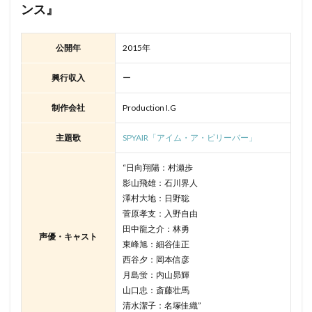
ンス』
公開年
2015年
興行収入
ー
制作会社
Production I.G
主題歌
SPYAIR「アイム・ア・ビリーバー」
“日向翔陽：村瀬歩
影山飛雄：石川界人
澤村大地：日野聡
菅原孝支：入野自由
田中龍之介：林勇
声優・キャスト
東峰旭：細谷佳正
西谷夕：岡本信彦
月島蛍：内山昴輝
山口忠：斎藤壮馬
清水潔子：名塚佳織”