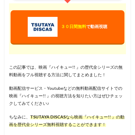
小形満
小日向文世
小木博明
小杉十郎太
小松史法
小林星蘭
小松未可子
小松由佳
小林 清志
小林ゆう
小林アトム
小林俊夫
３０日間無料
で動画視聴
小林修
小林勝也
小林常夫
小林幸子
小林愛
城所聖明
垣内彩未
久保田民絵
佐藤隆太
佐藤政道
佐藤日向
佐藤智恵
佐藤栞里
佐藤正治
佐藤浩之
佐藤祐四
佐藤竜雄
佐藤美一
佐藤聡美
佐藤雄三
この記事では、映画『ハイキュー!! 』の歴代全シリーズの無
佐藤和太
佐藤順一
佐野史郎
余貴美子
料動画をフル視聴する方法に関してまとめました！
佳村はるか
佳穂成美
依田緑
依田英助
動画配信サービス・Youtubeなどの無料動画配信サイトでの
依田菜津
保坂知寿
保山宗明玉
保志 総一朗
映画『ハイキュー!! 』の視聴方法を知りたい方はぜひチェッ
佐藤拓也
佐藤卓哉
信沢三恵子
佐古真弓
クしてみてください♪
佐々木望
佐々木清和
佐々木睦
佐々木秀樹
ちなみに、
TSUTAYA DISCAS
なら映画『ハイキュー!! 』の動
佐々木義人
佐々木誠二
佐久間レイ
画を歴代全シリーズ無料視聴することができます！
佐久間大介（Snow Man）
佐倉綾
佐倉綾音