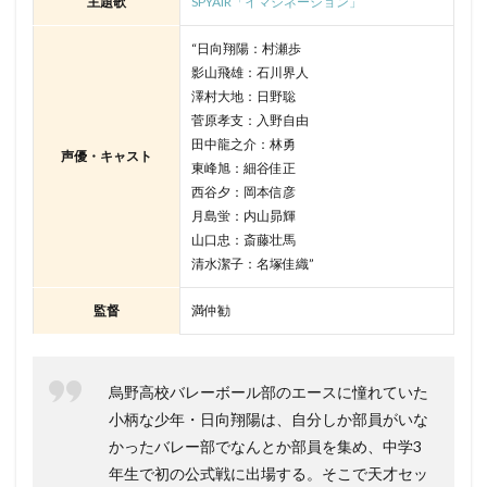
主題歌
SPYAIR「イマジネーション」
“日向翔陽：村瀬歩
影山飛雄：石川界人
澤村大地：日野聡
菅原孝支：入野自由
田中龍之介：林勇
声優・キャスト
東峰旭：細谷佳正
西谷夕：岡本信彦
月島蛍：内山昴輝
山口忠：斎藤壮馬
清水潔子：名塚佳織”
監督
満仲勧
烏野高校バレーボール部のエースに憧れていた
小柄な少年・日向翔陽は、自分しか部員がいな
かったバレー部でなんとか部員を集め、中学3
年生で初の公式戦に出場する。そこで天才セッ