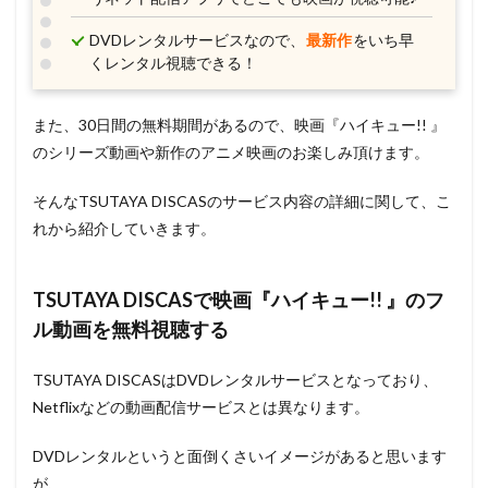
友竹正則
出渕裕
加藤礼次朗
加藤亮夫
DVDレンタルサービスなので、
最新作
をいち早
加藤央睦
加藤将之
加藤拓二
加藤晴彦
くレンタル視聴できる！
加藤有生子
加藤正之
加藤治
加藤治子
加藤清史郎
加藤登紀子
加藤精三
加瀬康之
また、30日間の無料期間があるので、映画『ハイキュー!! 』
加藤英美里
加藤貴子
加隈亜衣
動画工房
のシリーズ動画や新作のアニメ映画のお楽しみ頂けます。
動画革命東京
勝俣州和
勝又愛
勝地涼
そんなTSUTAYA DISCASのサービス内容の詳細に関して、こ
勝山紀子
勝杏里
勝生真沙子
加藤久仁生
れから紹介していきます。
加瀬亮
勝田晶子
前田愛
出雲阿国
出﨑統
初井言榮
別所哲也
利根健太朗
TSUTAYA DISCASで映画『ハイキュー!! 』のフ
利重剛
前島亜美
前沢奈緒子
前田一世
ル動画を無料視聴する
前田亜季
前田剛
前田沙耶香
加戸誉夫
前田真宏
前田織里奈
前田雄
前野智昭
TSUTAYA DISCASはDVDレンタルサービスとなっており、
Netflixなどの動画配信サービスとは異なります。
前野智昭"
剣幸
創通
劇団ひとり
劇場版NARUTO製作委員会
DVDレンタルというと面倒くさいイメージがあると思います
劇場版「攻殻機動隊」製作委員会
が、