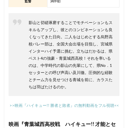
監督
満仲勧
影山と切磋琢磨することでモチベーションもス
キルもアップし、彼とのコンビネーションも良
くなってきた日向。二人をはじめとする烏野高
校バレー部は、全国大会出場を目指し、宮城県
インターハイ予選に挑む。立ちはだかるは、県
ベスト4の強豪・青葉城西高校！それを率いる
のは、中学時代の影山の先輩にして、県No．1
セッターとの呼び声高い及川徹。圧倒的な経験
とチーム力を見せつける青城を前に、カラスた
ちは羽ばたけるのか。
>>映画『ハイキュー!! 勝者と敗者』の無料動画をフル視聴<<
映画『青葉城西高校戦 ハイキュー!! 才能とセ