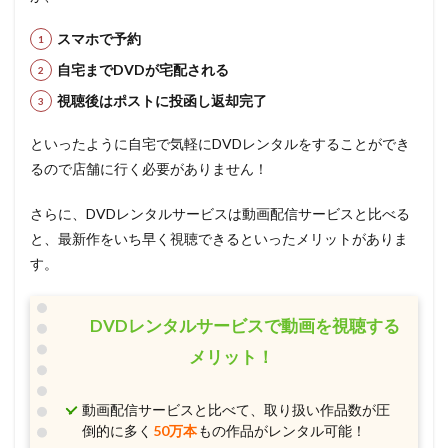
劇場版モーレツ宇宙海賊製作委員会
勝田久
スマホで予約
勝部演之
及川光博
博報堂DYメディアパートナーズ
自宅までDVDが宅配される
千葉雄大
千葉順二
半場友恵
南央美
視聴後はポストに投函し返却完了
南川達馬
南明奈
南杏子
南條愛乃
南部雅一
南里侑香
博史池畠
原えりこ
といったように自宅で気軽にDVDレンタルをすることができ
るので店舗に行く必要がありません！
千葉耕市
原周平
原康義
原恵一
原慎一郎
原沙知絵
原田大二郎
原田正平
さらに、DVDレンタルサービスは動画配信サービスと比べる
原田知世
原由実
原知佐子
原紗友里
と、最新作をいち早く視聴できるといったメリットがありま
千葉進歩
千葉繁
勝間田具治
北川隆之
す。
北乃きい
北久保弘之
北京寒木春華動画技術有限会社
北原文枝
DVDレンタルサービスで動画を視聴する
北大路欣也
北尾亘
北岡龍貴
北川勝博
メリット！
北川智絵
北川米彦
北川里奈
北村匠海
動画配信サービスと比べて、取り扱い作品数が圧
千葉紗子
北村和夫
北村弘一
北林谷栄
倒的に多く
50万本
もの作品がレンタル可能！
北西純子
千々松幸子
千本木彩花
千田光男