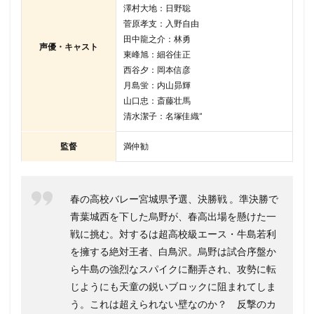
澤村大地：日野聡
菅原孝支：入野自由
田中龍之介：林勇
声優・キャスト
東峰旭：細谷佳正
西谷夕：岡本信彦
月島蛍：内山昴輝
山口忠：斎藤壮馬
清水潔子：名塚佳織”
監督
満仲勧
春の高校バレー宮城県予選、決勝戦 。準決勝で
青葉城西を下した烏野が、春高出場を懸けた一
戦に挑む。対するは超高校級エース・牛島若利
を擁する絶対王者、白鳥沢。烏野は試合序盤か
ら牛島の強烈なスパイクに翻弄され、攻勢に転
じようにも天童の鋭いブロックに阻まれてしま
う。これは超えられない壁なのか？ 反撃のカ