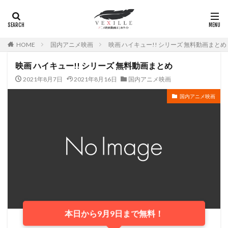
家弓家正
富司純子
富山敬
富岡聡
富樫美鈴
富永み〜な
富永み～な
富沢志満
富沢美智江
寺島進
富澤たけし
富田伊知郎
HOME
国内アニメ映画
映画 ハイキュー!! シリーズ 無料動画まとめ
富田美憂
富田耕生
富田靖子
富田麻帆
富野喜幸
富野由悠季
寺島幹夫
寺島惇太
映画 ハイキュー!! シリーズ 無料動画まとめ
寺島拓篤
小山剛志
小山百代
小泉孝太郎
2021年8月7日
2021年8月16日
国内アニメ映画
小栗旬
小林清志
小林由美子
小林祐介
国内アニメ映画
小林翼
小林聡美
小林薫
小林裕介
小林親弘
小林通孝
小林隆
小林麻耶
小栗雄介
小林桂樹
小桜エツコ
小桜エツ子
小森創介
小森啓裕
小此木麻里
小池亜希子
小池健
小池朝雄
小池栄子
小沢栄太郎
小沼将太
小林沙苗
小林桂
小山茉美
小村敏明
小岩井ことり
小島幸子
小島正幸
本日から9月9日まで無料！
小島英樹
小川剛生
小川智子
小川真司