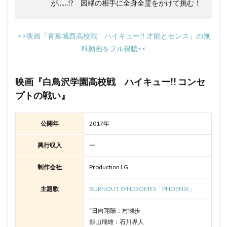
が……!? 因縁の相手に全身全霊をかけて挑む！
>>映画『青葉城西高校戦 ハイキュー!! 才能とセンス』の無
料動画をフル視聴<<
映画『白鳥沢学園高校戦 ハイキュー!! コンセ
プトの戦い』
公開年
2017年
興行収入
ー
制作会社
Production I.G
主題歌
BURNOUT SYNDROMES「PHOENIX」
“日向翔陽：村瀬歩
影山飛雄：石川界人