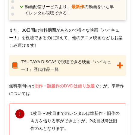
動画配信サービスより、
最新作
の動画をいち早
千秋
千菅春香
千葉一伸
千葉千恵巳
くレンタル視聴できる！
ＮＨＫエンタープライズ
また、30日間の無料期間があるので様々な映画『ハイキュ
検索
ー!! 』を視聴できるのに加えて、他のアニメ映画などもお楽
しみ頂けます♪
TSUTAYA DISCASで視聴できる映画『ハイキュ
ー!! 』歴代作品一覧
無料期間中は
旧作・話題作のDVDは借り放題
ですが、準新作
については
1枚目〜8枚目までのレンタルは準新作・旧作の
両方を借りる事ができますが、9枚目以降は旧
作のみとなります。