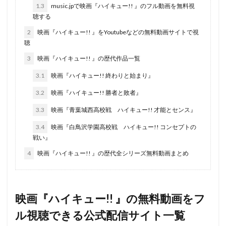
二木てるみ
二見忠男
二階堂ふみ
五十嵐 雅
1.3
music.jpで映画『ハイキュー!! 』のフル動画を無料視
聴する
五十嵐卓哉
五十嵐紫樟
五十嵐裕美
五十嵐雅
2
映画『ハイキュー!! 』をYoutubeなどの無料動画サイトで視
五十嵐麗
五十畑迅人
井上優
今井清隆
聴
今井麻美
佐々木優子
伊藤沙莉
伊藤かな恵
3
映画『ハイキュー!! 』の歴代作品一覧
伊藤亜矢子
伊藤健太郎
伊藤健斗
伊藤和晃
3.1
映画『ハイキュー!! 終わりと始まり』
伊藤孝雄
伊藤尚往
伊藤幸子
伊藤彩沙
3.2
映画『ハイキュー!! 勝者と敗者』
伊藤智彦
伊藤栄次
伊藤福恵
伊沢弘
3.3
映画『青葉城西高校戦 ハイキュー!! 才能とセンス』
伊藤秀樹
伊藤美来
伊藤美紀
伊藤静
伊達みきお
伊達勇登
伊集院茉衣
住田知仁
3.4
映画『白鳥沢学園高校戦 ハイキュー!! コンセプトの
戦い』
佐々健太
佐々木りお
佐々木るん
伊瀬茉莉也
4
映画『ハイキュー!! 』の歴代全シリーズ無料動画まとめ
伊武雅刀
今千秋
仲恭司
今掛勇
今敏
今村隆寛
今沢哲男
今田耕司
今石洋之
今西隆志
仙台エリ
仙道敦子
代永翼
映画『ハイキュー!! 』の無料動画をフ
仲代達矢
仲村秀生
伊武雅之
仲條友彪
ル視聴できる公式配信サイト一覧
仲西環
仲谷明香
仲里依紗
仲野七恵