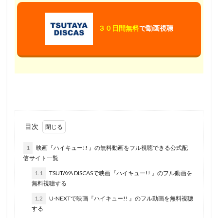
八嶋智人
児玉絹世
入好さとる
入江崇史
入江玲於奈
入江甚儀
入野自由
八代 拓
３０日間無料
で動画視聴
八代拓
八代駿
八十川真由野
八奈見乗児
佐々木庸子
佐々木功
冷泉公裕
井元由香
井上孝雄
井上富美子
井上愛理
井上瑤
井上直久
井上真樹夫
井上福悠
井上純一
井上芳雄
井上裕介(NON STYLE)
井上麻里奈
井口裕香
井上和彦
井浦新
井澤佳の実
井澤詩織
井関佳子
亜細亜堂
京唄子
目次
京極尚彦
京田尚子
京田知己
1
映画『ハイキュー!! 』の無料動画をフル視聴できる公式配
京都アニメーション
今井一暁
井上喜久子
信サイト一覧
井上剛
今井麻夏
亀山助清
久保田雅人
1.1
TSUTAYA DISCASで映画『ハイキュー!! 』のフル動画を
久川綾
久本雅美
久松保夫
久米明
無料視聴する
久里千春
久野美咲
乙葉
亀井幹太
1.2
U-NEXTで映画『ハイキュー!! 』のフル動画を無料視聴
する
亀井芳子
亀垣一
二又一成
井上優佳