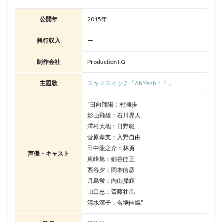
公開年
2015年
興行収入
ー
制作会社
Production I.G
主題歌
スキマスイッチ「Ah Yeah！！」
“日向翔陽：村瀬歩
影山飛雄：石川界人
澤村大地：日野聡
菅原孝支：入野自由
田中龍之介：林勇
声優・キャスト
東峰旭：細谷佳正
西谷夕：岡本信彦
月島蛍：内山昴輝
山口忠：斎藤壮馬
清水潔子：名塚佳織”