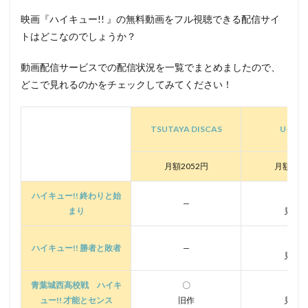
仲野裕
伊井篤史
伊倉一恵
伊勢谷友介
映画『ハイキュー!! 』の無料動画をフル視聴できる配信サイ
伊東みやこ
伊東恵里
冬馬由美
出崎統
トはどこなのでしょうか？
垂木勉
吉永尚之
吉岡茉祐
吉岡麻耶
動画配信サービスでの配信状況を一覧でまとめましたので、
吉川惣司
吉川愛
吉平“Tady”直弘
吉本興業
どこで見れるのかをチェックしてみてください！
吉村愛
吉村那奈美
吉柳咲良
吉柳太士郎
吉永小百合
吉永慶
吉岡小鼓音
吉永拓斗
TSUTAYA DISCAS
U-NEX
吉沢俊一
吉浦康裕
吉田りさこ
吉田仁美
吉田古奈美
吉田幸紘
吉田日出子
吉田有里
月額2052円
月額218
吉田照美
吉田理保子
吉岡秀隆
吉岡さくら
吉田美和
古橋一浩
双葉社
古今亭今輔
ハイキュー!! 終わりと始
〇
—
まり
見放
古今亭志ん朝(3代目)
古島清孝
古川慎
古川由利奈
古川登志夫
古川知宏
古川緑波
〇
ハイキュー!! 勝者と敗者
—
見放
古木のぞみ
古本新之輔
古澤徹
吉原光夫
古田うた
古田新太
古谷 徹
古谷徹
青葉城西高校戦 ハイキ
〇
〇
古賀瑠
古賀葵
古賀豪
各務立基
ュー!! 才能とセンス
旧作
見放