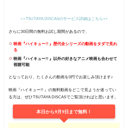
佐古正人
佐山陽規
佐藤利奈
佐川守正
佐戸井けん太
佐藤あずさ
佐藤しのぶ
>>TSUTAYA DISCASのサービス詳細はこちら<<
佐藤せつじ
佐藤はな
佐藤ゆうこ
佐藤二朗
佐藤俊彦
佐藤信介
佐藤健輔
保志総一朗
さらに30日間の無料お試し期間があるので、
信澤三恵子
佐々木勝彦
内田未来
兼本新吾
映画『ハイキュー!! 』歴代全シリーズの動画をタダで見れ
内博貴
内山夕実
内山昂輝
内山茉莉
る
内村光良
内海賢二
内田 彩
内田健一
映画『ハイキュー!! 』以外の好きなアニメ映画も合わせて
内田夕夜
内田彩
内田直哉
共同映画
視聴可能
内田真礼
内田稔
内田聡明
内田雄馬
となっており、たくさんの動画を0円でお楽しみ頂けます♪
内藤剛志
内藤愛美
内藤有海
内藤玲
冨樫かずみ
冨永みーな
冨澤風斗
兵藤まこ
映画『ハイキュー!! 』の無料動画をどこで見ようか迷ってい
八鍬新之介
信田ユウ
児玉徹郎
倉知玲鳳
る方は、ぜひTSUTAYA DISCASでご覧頂ければと思います。
倉科カナ
倍賞千恵子
倍賞美津子
儀武ゆう子
本日から9月9日まで無料！
優希比呂
優香
元永 慶太郎
元永慶太郎
光枝明彦
児嶋一哉（アンジャッシュ）
児玉清