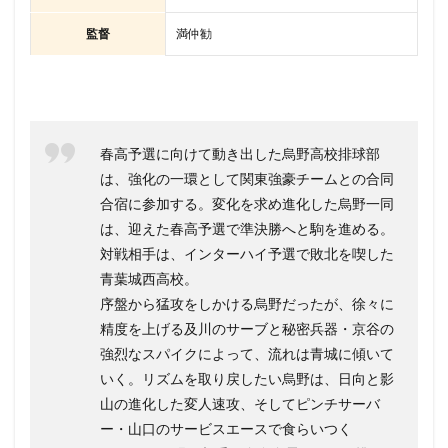
監督
満仲勧
春高予選に向けて動き出した烏野高校排球部
は、強化の一環として関東強豪チームとの合同
合宿に参加する。変化を求め進化した烏野一同
は、迎えた春高予選で準決勝へと駒を進める。
対戦相手は、インターハイ予選で敗北を喫した
青葉城西高校。
序盤から猛攻をしかける烏野だったが、徐々に
精度を上げる及川のサーブと秘密兵器・京谷の
強烈なスパイクによって、流れは青城に傾いて
いく。リズムを取り戻したい烏野は、日向と影
山の進化した変人速攻、そしてピンチサーバ
ー・山口のサービスエースで食らいつく