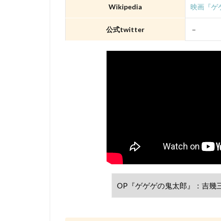
david production
Wikipedia
映画『ゲゲ
DLE
Elena C
公式twitter
－
Gackt
gainax
Gullane（Thomas）
BRUNO MAGNE
a-1 pictures
Aleksandr Gruzde
A･C･G･T
B
IGタツノコ
I
OLM Team Kato
POLYGON PICTUR
ROBOT
ROL
STUDIO 4℃
j.c.staff
Lynn
Lerche
LiLiC