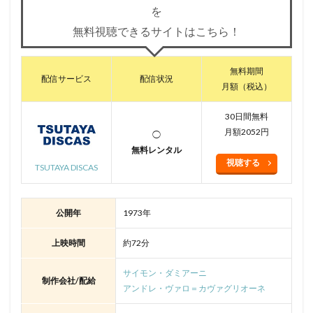
を
無料視聴できるサイトはこちら！
無料期間
配信サービス
配信状況
月額（税込）
30日間無料
月額2052円
◯
無料レンタル
視聴する
TSUTAYA DISCAS
公開年
1973年
上映時間
約72分
サイモン・ダミアーニ
制作会社/配給
アンドレ・ヴァロ＝カヴァグリオーネ