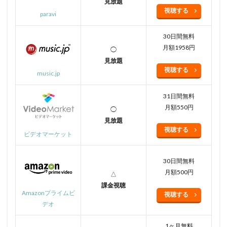
見放題
視聴する
paravi
30日間無料
月額1958円
◯
見放題
視聴する
music.jp
31日間無料
月額550円
◯
見放題
視聴する
ビデオマーケット
30日間無料
月額500円
△
課金視聴
Amazonプライムビ
視聴する
デオ
1ヶ月無料