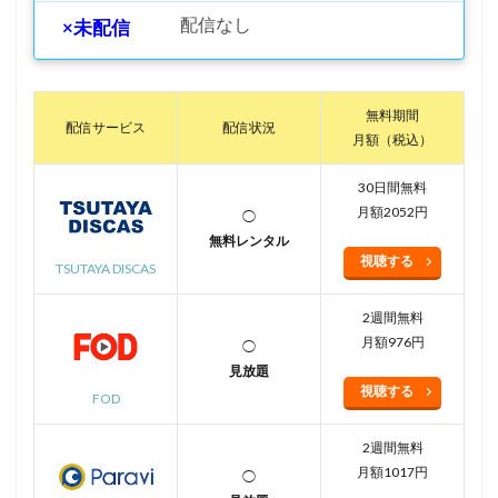
配信なし
×未配信
無料期間
配信サービス
配信状況
月額（税込）
30日間無料
月額2052円
◯
無料レンタル
視聴する
TSUTAYA DISCAS
2週間無料
月額976円
◯
見放題
視聴する
FOD
2週間無料
月額1017円
◯