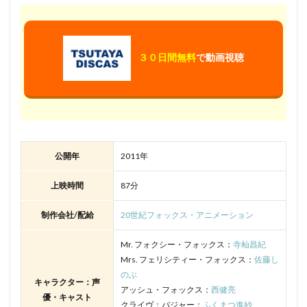
３０日間無料
で動画視聴
公開年
2011年
上映時間
87分
制作会社/配給
20世紀フォックス・アニメーション
Mr. フォクシー・フォックス：
寺杣昌紀
Mrs. フェリシティー・フォックス：
佐藤し
のぶ
キャラクター：声
アッシュ・フォックス：
西健亮
優・キャスト
クライヴ：バジャー：
ふくまつ進紗