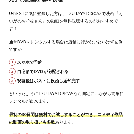
U-NEXTに既に登録した方は、TSUTAYA DISCASで映画『え
いがのおそ松さん』の動画を無料視聴するのがおすすめで
す！
通常DVDをレンタルする場合は店舗に行かないといけず面倒
ですが、
スマホで予約
自宅までDVDが宅配される
視聴後はポストに投函し返却完了
といったようにTSUTAYA DISCASなら自宅にいながら簡単に
レンタルが出来ます♪
最初の30日間は無料でお試しすることができ、コメディ作品
の動画の取り扱いも多数
あります。