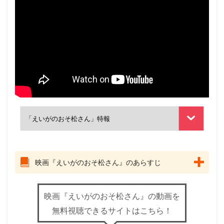
映画『えいがのおそ松さん』のあらすじ
映画『えいがのおそ松さん』の動画を
無料視聴できるサイトはこちら！