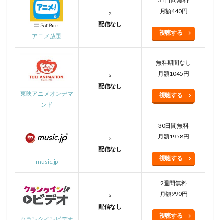
31日間無料
月額440円
×
配信なし
視聴する
アニメ放題
無料期間なし
月額1045円
×
配信なし
東映アニメオンデマ
視聴する
ンド
30日間無料
月額1958円
×
配信なし
視聴する
music.jp
2週間無料
月額990円
×
配信なし
視聴する
クランクインビデオ