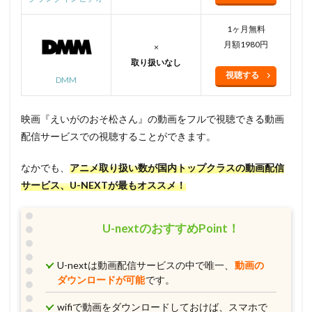
1ヶ月無料
月額1980円
×
取り扱いなし
視聴する
DMM
映画『えいがのおそ松さん』の動画をフルで視聴できる動画
配信サービスでの視聴することができます。
なかでも、
アニメ取り扱い数が国内トップクラスの動画配信
サービス、U-NEXTが最もオススメ！
U-nextのおすすめPoint！
U-nextは動画配信サービスの中で唯一、
動画の
ダウンロードが可能
です。
wifiで動画をダウンロードしておけば、スマホで