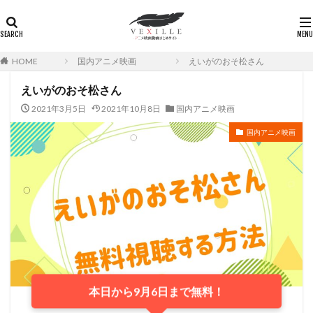
HOME
国内アニメ映画
えいがのおそ松さん
えいがのおそ松さん
2021年3月5日
2021年10月8日
国内アニメ映画
国内アニメ映画
本日から9月6日まで無料！