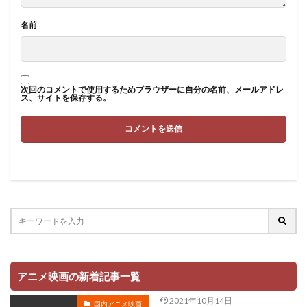
名前
次回のコメントで使用するためブラウザーに自分の名前、メールアドレ
ス、サイトを保存する。
アニメ映画の新着記事一覧
2021年10月14日
国内アニメ映画