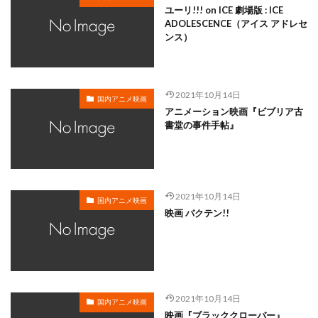
ユーリ!!! on ICE 劇場版 : ICE
ADOLESCENCE（アイス アドレセ
ンス）
2021年10月14日
国内アニメ映画
アニメーション映画『ビブリア古
書堂の事件手帖』
2021年10月14日
国内アニメ映画
映画 バクテン!!
2021年10月14日
国内アニメ映画
映画『ブラッククローバー』