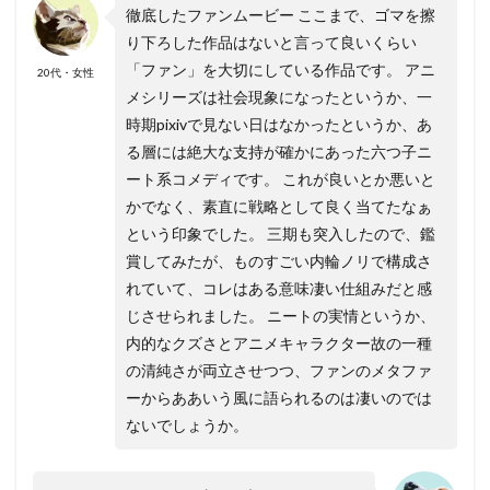
徹底したファンムービー ここまで、ゴマを擦
り下ろした作品はないと言って良いくらい
「ファン」を大切にしている作品です。 アニ
20代・女性
メシリーズは社会現象になったというか、一
時期pixivで見ない日はなかったというか、あ
る層には絶大な支持が確かにあった六つ子ニ
ート系コメディです。 これが良いとか悪いと
かでなく、素直に戦略として良く当てたなぁ
という印象でした。 三期も突入したので、鑑
賞してみたが、ものすごい内輪ノリで構成さ
れていて、コレはある意味凄い仕組みだと感
じさせられました。 ニートの実情というか、
内的なクズさとアニメキャラクター故の一種
の清純さが両立させつつ、ファンのメタファ
ーからああいう風に語られるのは凄いのでは
ないでしょうか。