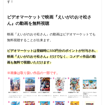
す！
ビデオマーケットで映画『えいがのおそ松さ
ん』の動画を無料視聴
映画『えいがのおそ松さん』の動画はビデオマーケットでも
無料視聴することが出来ます。
ビデオマーケットは登録時に550円分のポイントが付与され、
映画『えいがのおそ松さん』だけでなく、コメディ作品の動
画も無料で視聴いただけます♪
※画像は取り扱い作品の一部です。