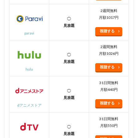
2週間無料
月額1017円
◯
見放題
視聴する
paravi
2週間無料
月額1026円
◯
見放題
視聴する
hulu
31日間無料
月額440円
◯
見放題
視聴する
dアニメストア
31日間無料
月額550円
◯
見放題