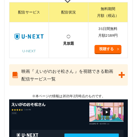
無料期間
配信サービス
配信状況
月額（税込）
31日間無料
月額2189円
◯
見放題
視聴する
U-NEXT
映画『 えいがのおそ松さん 』を視聴できる動画
配信サービス一覧
※本ページの情報は2021年2月時点のものです。