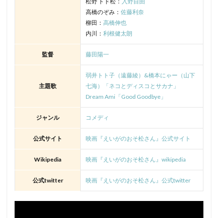
松野 トド松：
入野自由
高橋のぞみ：
佐藤利奈
柳田：
高橋伸也
内川：
利根健太朗
監督
藤田陽一
弱井トト子（遠藤綾）&橋本にゃー（山下
主題歌
七海）「ネコとディスコとサカナ」
Dream Ami「Good Goodbye」
ジャンル
コメディ
公式サイト
映画『えいがのおそ松さん』公式サイト
Wikipedia
映画『えいがのおそ松さん』wikipedia
公式twitter
映画『えいがのおそ松さん』公式twitter