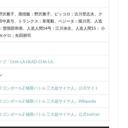
ンズ
UIP
「宇宙兄弟」製作委員会
V1 Studio
white fox
AG
YAMATOWORKS
ZEXCS
「KITE LIBERATOR」製作委員会
野沢雅子、孫悟飯：野沢雅子、ピッコロ：古川登志夫、ク
」製作委員会
「ストレンヂア」製作委員会
「デート・ア・バレット」
田中真弓、トランクス：草尾毅、ベジータ：堀川亮、人造
しずくちゃん
Studio五組
アスミック・エース
やすみ哲夫
号：曽我部和恭、人造人間14号：江川央生、人造人間15： 小
のさつき
ゆめ太カンパニー
よこざわけい子
よしだ教頭
りん
r.ゲロ：矢田耕司
アクタス
アシュラ製作委員会
アスミック・エース エンタテイメン
ス エンタテインメント
アトラス・エンターテインメント
アニプレック
ク
アニメーションスタジオ・セブン
アブドゥルラヴァッシュ
アミ
「CHA-LA HEAD-CHA-LA」
リア
アヤカ・ウィルソン
アリエル・ウィンター
アリソン・コート
ン
ぎしがこ
てらそま まさき
すずいけいこ
すずきけいこ
すずき
星）
たかたまさひろ
たかはし智秋
たくませいこ
たてかべ和
ラゴンボールZ 極限バトル 三大超サイヤ人』公式サイト
たむらしげる
ちえりとチェリー製作委員会
てらそままさき
ま
ゴンボールZ 極限バトル 三大超サイヤ人』Wikipedia
なかむらたかし
なぎら健壱
ならはしみき
にっかつ児童映画
ん治
ふくだみゆき
ふくまつ進紗
ふじたれいこ
SynergySP
ゴンボールZ 極限バトル 三大超サイヤ人』公式twitter
ツィリン
Fergal Reilly
Clay Kaytis
CloverWorks
Damir Eldar