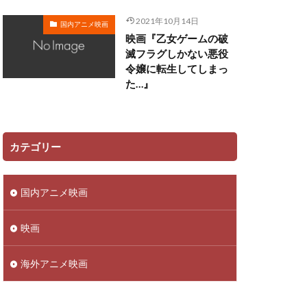
田ゆう子
2021年10月14日
国内アニメ映画
映画『乙女ゲームの破
リー
滅フラグしかない悪役
令嬢に転生してしまっ
ン
た…』
佳澄
一柳みる
ツ矢雄二
三上哲
ーヴン・ブルーム
カテゴリー
さこ
おおしたこうた
国内アニメ映画
明
かねこはりい
さとうあい
映画
あきら
ufotable
海外アニメ映画
ロリド
 Films
TRIGGER