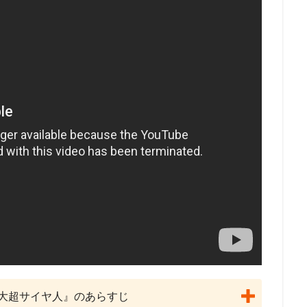
DCエンターテインメント
DHXメディア
DISNEY CHARACTER VOIC
hebaturkina
FAFNER THE BEYOND PROJECT
FAIRY TAIL
FROGMA
GEEKTOYS
GKフィルムズ
GoHands
gonzo
GRIZZLY
Limited.
hack Conglomerate
HanWay Films
HS PICTURES STUD
IKKAN
Alouette Cinema
20世紀フォックス・アニメーション
A.P.P.P.
Adam Welsh
ADELINE CHÉTAIL
ADK
AIC
AIC 
v
ANIMA Inc.
BreakThru Productions
ASATSU
AT-X
AX
ACフィルムズ
BEM製作委員会
BeverlyStaunton
Beyond C
B
rina Savina
studioMOTHER
Qualia Animation
OLM
OLM Digi
OLM Team Koitabashi
On Animation Studios
Orange Studio
p.
ES
production dóA
production i.g
ProductionI.G
Raychell
LY
Sabine Pakora
Sergei Aisman
SILVER LINK.
SME・ビジュ
Studio100 Animation
STUDIO4℃
studioA-CAT
nØrlum（デンマ
JUNNA
K-Project
KADOKAWA
Kaito
kenn
Land
o
LiSA
loundraw
Ludmila Shuvalova
manglobe
M・A
三大超サイヤ人』のあらすじ