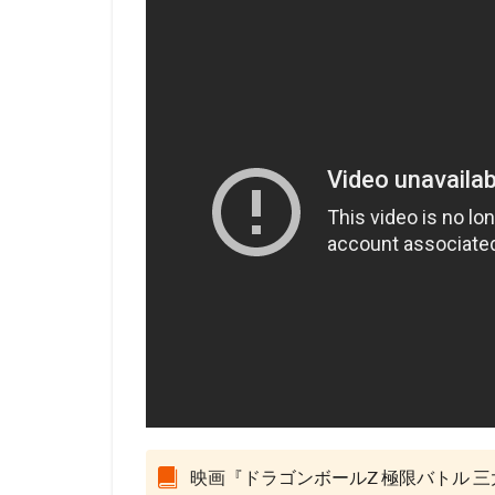
david production
DLE
Elena C
Gackt
gainax
Gullane（Thomas）
BRUNO MAGNE
a-1 pictures
Aleksandr Gruzde
A･C･G･T
B
IGタツノコ
I
OLM Team Kato
POLYGON PICTUR
ROBOT
ROL
STUDIO 4℃
j.c.staff
Lynn
Lerche
LiLiC
映画『ドラゴンボールZ 極限バトル 