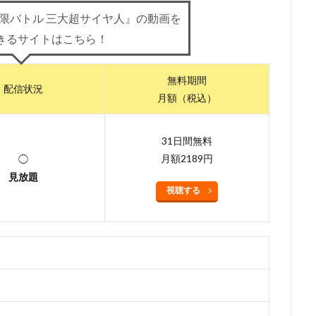
極限バトル 三大超サイヤ人』の動画を
浦理恵子
三浦翔平
三浦貴博
三澤紗千香
三瓶由布子
三
きるサイトはこちら！
宅麻理恵
三宅裕司
ロン・パールマン
一条和矢
ローラ・ベイ
ィ
ワーナー・アニメーション・グループ
ワーナー・ブラザース
無料期間
ース映画
ヴァーティゴ・エンターテインメント
ヴィッキー・ジェンソ
配信状況
月額（税込）
ドショー・ピクチャーズ
ヴイナス戦記製作委員会
一城みゆ希
一杉
色ヒカル
一龍斎春水
一龍斎貞友
七尾伶子
七瀬亜深
三
31日間無料
上枝織
三升家小勝
三宅 健太
スティーヴ・マルティノ
スティ
月額2189円
◯
またかな
あおきさやか
あずさ欣平
いしづかあつこ
いとうあ
見放題
視聴する
うえだ ひでひと
うえだ ゆうじ
うえだゆうじ
えなりかずき
『ヤマノススメ おもいでプレゼント』製作委員会
かないみか
かぬか光
ぎゃろっぷ
くじら
くまいもとこ
こおろぎさとみ
こだま兼嗣
あおきえい
「新妹魔王の契約者 DEPARTURES」製作委員会
しぎの
S
TBSテレビ
TCエンタテインメント
teamヤマヒツヂ/スタジオコ
sy Project
TIA 「100日間生きたワニ」製作委員会
TMS
Trademark