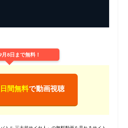
ジャクソン
ウェス・アンダーソン
ウエンツ瑛士
ウォルト・ディズ
ニー・アニメーション・スタジオ
ウォルト・ディズニー・カンパニー
ニー・スタジオ・ホーム・エンターテイメント
ニー・スタジオ・モーション・ピクチャーズ
ニー・フィーチャー・アニメーション
イルミネーション・エンターテインメ
ニー・プロダクション
ウォルト・ドーン
ウォルフガング・ライザーマ
9月8日まで無料！
ウルトラスーパーピクチャーズ
エイトビット
エイベックス・ピクチ
エディ・マーフィ
エデン・エスピノーザ
エドゥアール・プルテ
モンズ・リリアナ・マミー
アーチ
アンディー・ジョーンズ
アント
ダムソン
アンドリュー・スタントン
アンドレ・ヴァロ＝カヴァグリオ
日間無料
で動画視聴
クチャーズ
アンパンマン制作委員会2020
アンパンマン製作委員会2017
ターテインメント
アン・バンクロフト
アン・リード
アート・ステ
ズ
アート・スティーヴンズ
アードマンアニメーションズ
メーションズ
イアン・チェリー
イオンエンターテイメント
イザベ
イザベル・プティ・ジャック
イシグロキョウヘイ
イッセー尾形
限バトル 三大超サイヤ人』の無料動画を見れるサイト