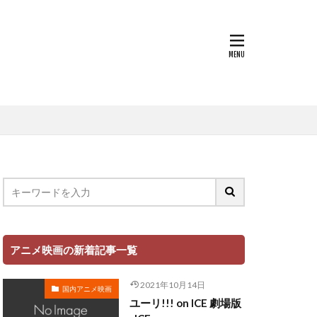
世戸さおり
中原茂
中山千夏
上條恒彦
也
上杉達也
上田 麗奈
萌歌
文夫
中村美友
登
中田譲治
丸山有香
健次
中村繪里子
アニメ映画の新着記事一覧
中庸助
千絵
中村省吾
2021年10月14日
国内アニメ映画
中村正
ユーリ!!! on ICE 劇場版
ミ・シャイエ