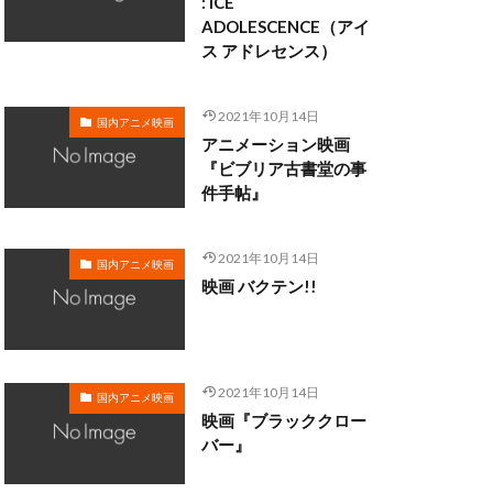
: ICE
ADOLESCENCE（アイ
ス アドレセンス）
・クラーク
・ディシ
2021年10月14日
国内アニメ映画
マン
アニメーション映画
ロブ・ミンコフ
『ビブリア古書堂の事
件手帖』
ン
ライカ
メル・ブランク
2021年10月14日
サル・スタジオ
国内アニメ映画
映画 バクテン!!
ォ
リー・モリー
2021年10月14日
国内アニメ映画
映画『ブラッククロー
三日尻望
バー』
村ゆうな
和
三浦春馬