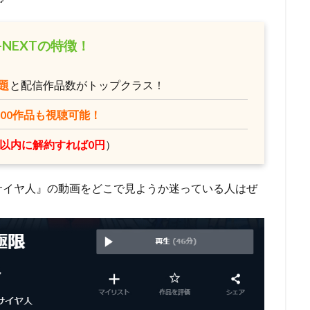
ーノン
ショウゲート
シルヴェスター・スタローン
クリス・バック
ジョー・ロメルサ
ジローラモ
ジーン・ハックマン
スカル・
-NEXTの特徴！
ックス
スコット・モシャー
スタジオぴえろ
スタジオカラー
スタジオジュニオ
スタジオポノック
ジョーカーフィルムズ
ス
題
と配信作品数がトップクラス！
スタジオ地図
スタジオ金魚色
スチュアート・ロビンソン
ィーブン
スティーブン・アルパート
スティーブン・アンダーソン
000作品も視聴可能！
クナー
スティーヴン・J・アンダーソン
スティーヴン・コルベア
日以内に解約すれば0円
）
シンエイ動画
ジム・マクドナルド
シンエイ映画
ジェイコブ・
エッセン
ジェニファー・ユー
ジェニファー・リー
ジェニファー・
超サイヤ人』の動画をどこで見ようか迷っている人はぜ
ェーン・カーティン
ジニー・タイラー
ジム・カマラッド
ジム・ガ
ン・グレイザー
ジョン・ラセター
ジュディ・オング
ジュリアン・
リュース
ジュリー・ボーウェン
ジョス・ウェドン
ジョン・カビラ
ジョン・スティーヴンソン
ジョン・ハム
ジョン・マスカー
ベリー
クリス・バトラー
クリス・サンダース
アンディ・デヴィン
ニー・ピクチャーズ
インターフィルム
イヴェ・バルザック
ウィリ