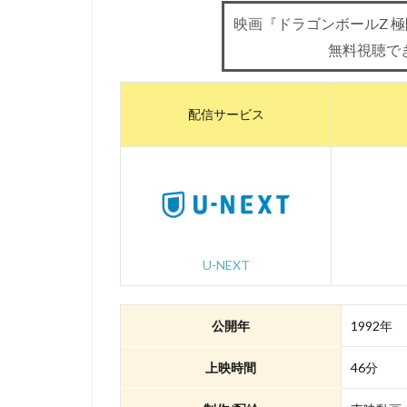
映画『ドラゴンボールZ 
三浦浩一
三
無料視聴で
三石琴乃
三
ローラ・ベナンテ
ワーナー・ブラザ
配信サービス
ヴィレッジ・ロー
三宅健太
一
三上市朗
三
久保田恵
お
いのくちゆか
U-NEXT
かかずゆみ
きそひろこ
公開年
1992年
さとうけいいち
TARAKO
TB
上映時間
46分
Thunderbolt Fanta