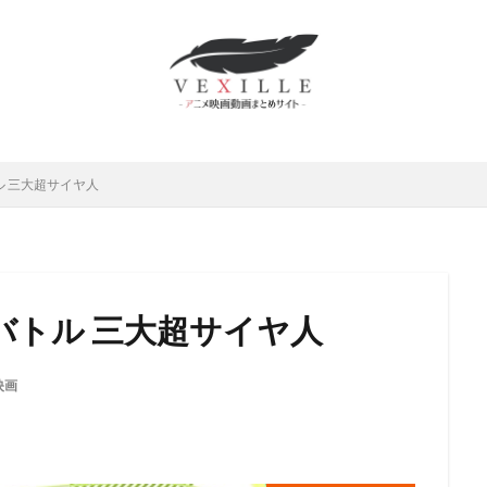
ムロツヨシ
スティーヴ・ボックス
中博史
下野紘
世弥きくよ
さとみ
中上育実
中上育美
中丸新将
中井和哉
中井貴一
原麻衣
中國卓郎
中尾彬
中尾明慶
中尾隆聖
中山エミリ
島唯
中島愛
中島由貴
下田麻美
下田正美
中嶋佳葉
上妻成吾
上川隆也
上恭ノ介
上戸彩
上方よしお
上杉和
ル 三大超サイヤ人
村泰
上村祐翔
上海合源文化伝媒有限公司
下崎紘史
上田 芳裕
だみゆき
上田敏也
上田燿司
上田祐司
上田麗奈
上白石
上野アサ
下屋則子
中島美嘉
中川大志
三野輪有紀
中西
雅俊
中村龍彦
中條健一
中津真莉
中澤まさとも
中澤一
バトル 三大超サイヤ人
西妙子
中里望
中村紀子子
中野聖子
丸尾知子
丸山壮史
山詠二
丹宗立峰
丹沢晃之
丹波哲郎
丹阿弥谷津子
乃村
映画
川慶一
中村倫也
中川淳
中川翔子
中川謙二
中川里江
村たつ
中村ひろみ
中村アン
中村亮太
中村佐恵美
中村
哲治
中村大樹
中村悠一
中村文徳
中村晃子
中村桜
中村獅童
中村玉緒
上原多香子
三輪勝恵
ムービック
レ