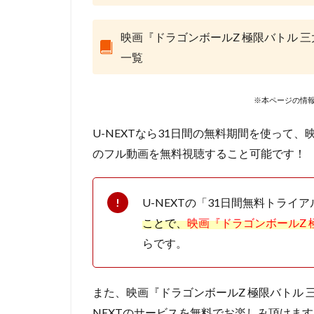
Marza Animation P
MISIA
MoeM
映画『ドラゴンボールZ 極限バトル 
スティーヴン・フ
一覧
サイモン・ダミア
サミュエル・L・
※本ページの情報
サーオップ・バン
ザ・シークレット
U-NEXTなら31日間の無料期間を使って、
シグナル・エムデ
のフル動画を無料視聴すること可能です！
サイコパス製作委
クリス・ミラー
U-NEXTの「31日間無料トライ
クロックワークス
ことで、
映画『ドラゴンボールZ 
ケイシー・モッテ
らです。
ゴア・ヴァービン
ゲンディ・タルタ
また、映画『ドラゴンボールZ 極限バトル 
コミックス・ウェ
NEXTのサービスを無料でお楽しみ頂けます