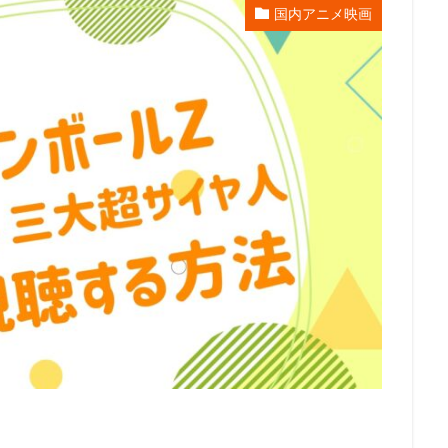
国内アニメ映画
エンタープライズ
リー・アンクリッチ
ルイ・ガレル
ルネ・ラルー
レイパー佐藤
レゴ
レジス・フィルビン
レスプリ
レス
スダット
レントラックジャパン
リリー・フランキー
レ・フィルム
グ・スミス
ロジャー・ミラー
ロックウェルアイズ
ロドニー・ロス
ス
ロバート秋山
ロビオ・エンターテインメント
ロビン・バッド
ロー
リン・ピクチャーズ
リュック・ベッソン
ロラン・ジャンドロ
ュース
メトロ・ゴールドウィン・メイヤー
メリッサ・コーリアー
ス
ヤスヒロ
ヤマサキオサム
ヤーロウ・チェイニー
ユニバー
クチャーズ
ライオンズゲート
ライデンフィルム
リノ・ディサルヴ
京都スタジオ
ラサール石井
ラジャ・ゴズネル
ューン・エンターテインメント
ラットパック・エンターテインメント
ラ
ラヴェルヌ知輝
リクはよわくない製作委員会
リチャード・リッチ
ロブ・レターマン
ロン・クレメンツ
三谷昇
三橋加奈子
三木俊一郎
三木孝浩
三木敏彦
三木眞一郎
三木鶏郎
三
林輝夫
三森すずこ
三波伸介
三宅貴大
三津田健
三浦友