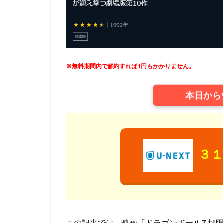
ウィルフレッド・
ウォルト・ディズ
ウォルト・ディズ
ウォルト・ディズ
ウォルト・ディズ
※無料期間内で解約すれば1円もかかりません。
ウォルト・ディズ
本日から
ウディ・アレン
エディ・コリンズ
イルカ
エド
アンドリュー・ア
３１
アンナプルナ・ピ
アンブリン・エン
イメージムーバー
アードマン・アニ
イザベル・スパド
この記事では、映画『ドラゴンボールZ 極