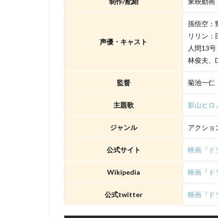
制作/配給
東映動画
TYOアニメーショ
XEBEC
XFL
孫悟空：
「スカイ・クロラ
リリン：
声優・キャスト
さとうふみかず
人間13
ゆかな
ゆき
林俊夫、D
わたなべひろし
監督
菊池一仁
アスミック・エー
アニマル・ロジッ
主題歌
影山ヒロノブ
アムリタ・アチャ
ジャンル
アクショ
まゆみ
しめ
せいや（霜降り明
公式サイト
映画『ド
たみやすともえ
Wikipedia
映画『ドラ
とーやま校長
のん
はせさ
公式twitter
映画『ドラ
アレクセイ・ツィ