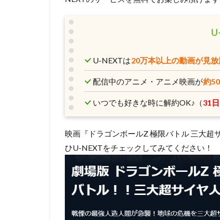
コンラッド・ヴァ
スタジオディーン
U
スクウェア・エニ
スタジオジブリ
U-NEXTは
20万本以上の動画が見放
スタジオ・リッカ
スティーブンステ
配信中のアニメ・アニメ映画が
約5
スティーブ・ヒッ
いつでも好きな時に解約OK♪（
31
ジョーイ・ソー
ジェイソン・ティ
映画『ドラゴンボールZ 極限バトル 三大
ジェンコ
ジ
ひU-NEXTをチェックしてみてください！
ジャック・ディラ
ジュリー・アンド
ジョン・クリーズ
ジョン・ラウンズ
ウォルト・ディズ