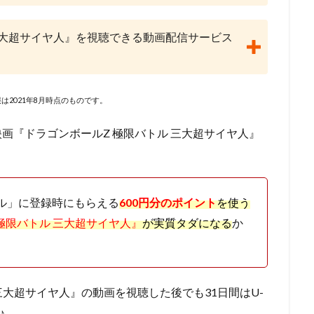
lanet
May'n
Maybe Movies（フランス）
MEGUMI
Michael 
i
Molot Entertainment
MTJJ
アリソン・ジャネイ
アンガス
三大超サイヤ人』を視聴できる動画配信サービス
ライ
サンライズ
サイモン・J・スミス
サイモン・ウェルズ
ーニ
サエキトモ
サテライト
サテライト株式会社
サブリメイ
ジャクソン
サンジゲン
サヴェリオ・ライモンド
サイエンスSARU
は2021年8月時点のものです。
・オーマン
ザック・ガリフィアナキス
ザック・スナイダー
ザック
・ラボ
ザ・ストーリー・ カンパニーターナー・エンターテイメント（英語版
映画『ドラゴンボールZ 極限バトル 三大超サイヤ人』
シグナル・エムディ
シネカノン
シャフト
シャロン・ストー
員会
ゴンゾ
シルバー・スクリーン・パートナーズⅢ
ケン・サンダ
クリス・ルノー
クルエル・アンド・アンユージュアル・フィルムズ
アル」に登録時にもらえる
600円分のポイント
を使う
グラフィニカ
グループ・タック
グレッグ・ティアナン
極限バトル 三大超サイヤ人』
が実質タダになる
か
・クライン
ケリー・シェイル
ケンドーコバヤシ
ケヴィン・リマ
スキー
ゲイリー・ゴールドマン
ゲイリー・トルースデール
コフスキー
ゲーリー・トゥルースデイル
コトリンゴ
コミックス・
三大超サイヤ人』の動画を視聴した後でも31日間はU-
ーブ・フィルム
コメディ・セントラル
コロンビア映画
コング桑田
♪