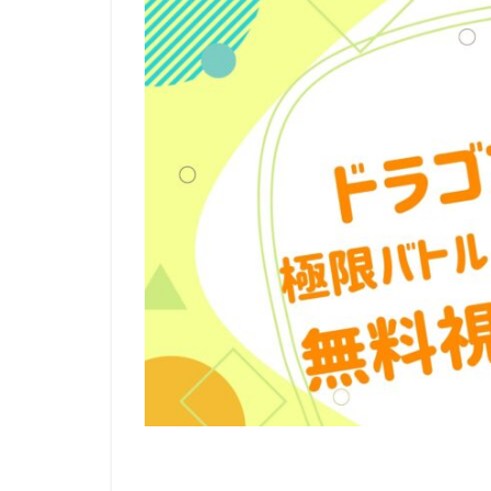
リージェンシー・
ルーシー・リュー
レベッカ・フォー
ロジャー・クレイ
ロバート・ゼメキ
ロブ・ラックスト
メイヴ・アンドリ
モニカ・エヴァン
ユニバーサル・ピ
ライデンフィルム
ラットパック=デ
ラルフ・ゾンダグ
リッチ・ムーア
三木のり平
三林京子
三