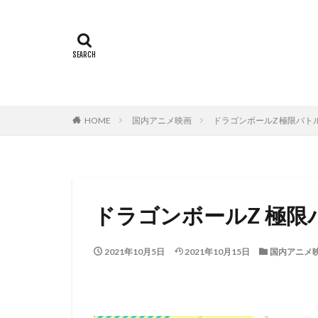
ミヤコ蝶々
世田壱恵
丘
下田翔大
中
中島ゆき
中
上坂すみれ
HOME
国内アニメ映画
ドラゴンボールZ 極限バト
上村典子
上
上田慎一郎｜ふく
上白石萌音
中村誠
中村
ドラゴンボールZ 極限
中西哲夫
中
丸山裕子
丸
2021年10月5日
2021年10月15日
国内アニメ
中村章子
中
中村 悠一
中
中村哲
中村
中村浩太郎