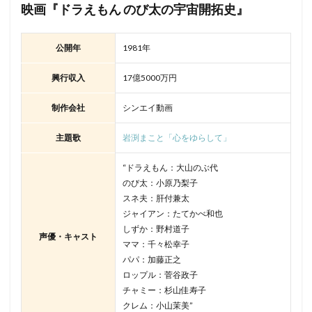
映画『ドラえもん のび太の宇宙開拓史』
公開年
1981年
興行収入
17億5000万円
制作会社
シンエイ動画
主題歌
岩渕まこと「心をゆらして」
“ドラえもん：大山のぶ代
のび太：小原乃梨子
スネ夫：肝付兼太
ジャイアン：たてかべ和也
しずか：野村道子
声優・キャスト
ママ：千々松幸子
パパ：加藤正之
ロップル：菅谷政子
チャミー：杉山佳寿子
クレム：小山茉美”