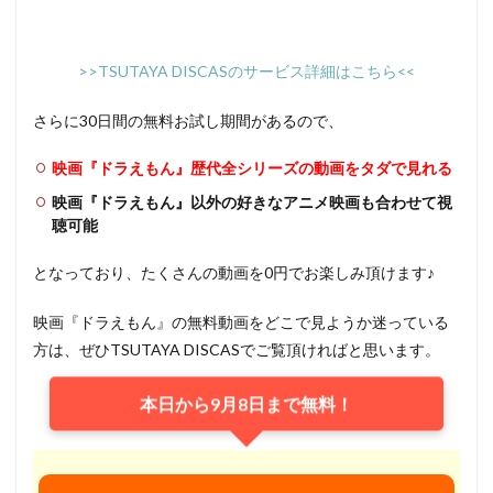
佐古正人
佐山陽規
佐藤利奈
佐川守正
佐戸井けん太
佐藤あずさ
佐藤しのぶ
>>TSUTAYA DISCASのサービス詳細はこちら<<
佐藤せつじ
佐藤はな
佐藤ゆうこ
佐藤二朗
佐藤俊彦
佐藤信介
佐藤健輔
保志総一朗
さらに30日間の無料お試し期間があるので、
信澤三恵子
佐々木勝彦
内田未来
兼本新吾
映画『ドラえもん』歴代全シリーズの動画をタダで見れる
内博貴
内山夕実
内山昂輝
内山茉莉
映画『ドラえもん』以外の好きなアニメ映画も合わせて視
内村光良
内海賢二
内田 彩
内田健一
聴可能
内田夕夜
内田彩
内田直哉
共同映画
となっており、たくさんの動画を0円でお楽しみ頂けます♪
内田真礼
内田稔
内田聡明
内田雄馬
内藤剛志
内藤愛美
内藤有海
内藤玲
映画『ドラえもん』の無料動画をどこで見ようか迷っている
冨樫かずみ
冨永みーな
冨澤風斗
兵藤まこ
方は、ぜひTSUTAYA DISCASでご覧頂ければと思います。
八鍬新之介
信田ユウ
児玉徹郎
倉知玲鳳
本日から9月8日まで無料！
倉科カナ
倍賞千恵子
倍賞美津子
儀武ゆう子
優希比呂
優香
元永 慶太郎
元永慶太郎
光枝明彦
児嶋一哉（アンジャッシュ）
児玉清