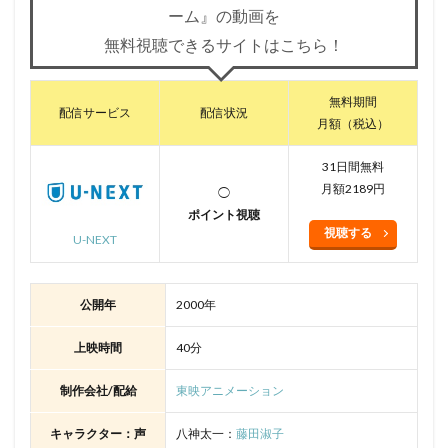
ーム』の動画を
無料視聴できるサイトはこちら！
無料期間
配信サービス
配信状況
月額（税込）
31日間無料
月額2189円
◯
ポイント視聴
視聴する
U-NEXT
公開年
2000年
上映時間
40分
制作会社/配給
東映アニメーション
キャラクター：声
八神太一：
藤田淑子