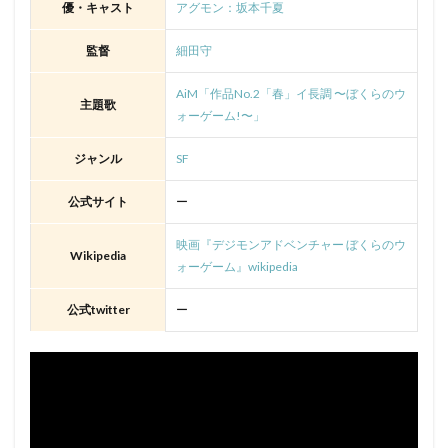
優・キャスト
アグモン：
坂本千夏
監督
細田守
AiM「作品No.2「春」イ長調 〜ぼくらのウ
主題歌
ォーゲーム!〜」
ジャンル
SF
公式サイト
ー
映画『デジモンアドベンチャー ぼくらのウ
Wikipedia
ォーゲーム』wikipedia
公式twitter
ー