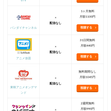
dTV
1ヶ月無料
月額1100円
×
配信なし
視聴する
バンダイチャンネル
31日間無料
月額440円
×
配信なし
視聴する
アニメ放題
無料期間なし
月額1045円
×
配信なし
東映アニメオンデマ
視聴する
ンド
2週間無料
月額990円
×