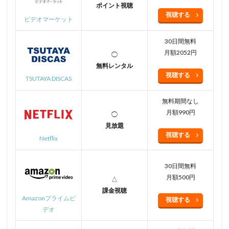
ポイント視聴
視聴する
ビデオマーケット
30日間無料
月額2052円
◯
無料レンタル
視聴する
TSUTAYA DISCAS
無料期間なし
月額990円
◯
見放題
視聴する
Netflix
30日間無料
月額500円
△
課金視聴
Amazonプライムビ
視聴する
デオ