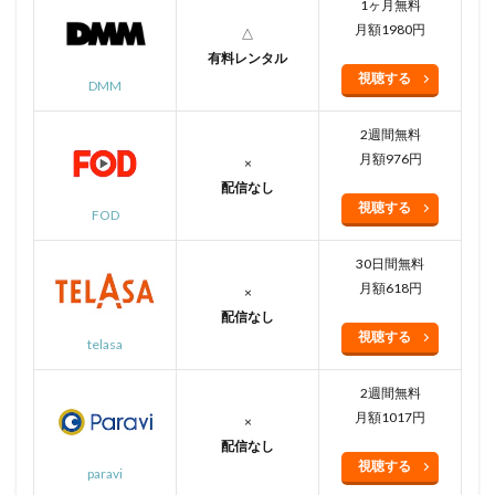
1ヶ月無料
月額1980円
△
有料レンタル
視聴する
DMM
2週間無料
月額976円
×
配信なし
視聴する
FOD
30日間無料
月額618円
×
配信なし
視聴する
telasa
2週間無料
月額1017円
×
配信なし
視聴する
paravi