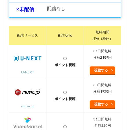
配信なし
×未配信
無料期間
配信サービス
配信状況
月額（税込）
31日間無料
月額2189円
◯
ポイント視聴
視聴する
U-NEXT
30日間無料
月額1958円
◯
ポイント視聴
視聴する
music.jp
31日間無料
月額550円
◯