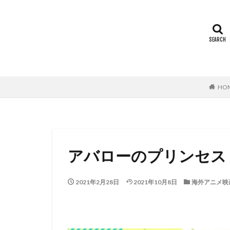
ミヤコ蝶々
世田壱恵
丘
下田翔大
中
中島ゆき
中
上坂すみれ
HO
上村典子
上
上田慎一郎｜ふく
上白石萌音
中村誠
中村
アバローのプリンセス
中西哲夫
中
丸山裕子
丸
2021年2月28日
2021年10月8日
海外アニメ映
中村章子
中
中村 悠一
中
中村哲
中村
中村浩太郎