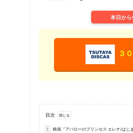
ウィルフレッド・
ウォルト・ディズ
本日から
ウォルト・ディズ
ウォルト・ディズ
ウォルト・ディズ
ウォルト・ディズ
３０
ウディ・アレン
エディ・コリンズ
イルカ
エド
アンドリュー・ア
アンナプルナ・ピ
アンブリン・エン
イメージムーバー
目次
アードマン・アニ
イザベル・スパド
1
映画『アバローのプリンセス エレナ/はじ