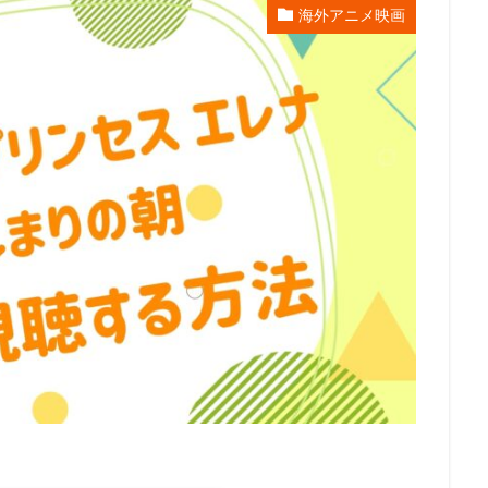
海外アニメ映画
エンタープライズ
リー・アンクリッチ
ルイ・ガレル
ルネ・ラルー
レイパー佐藤
レゴ
レジス・フィルビン
レスプリ
レス
スダット
レントラックジャパン
リリー・フランキー
レ・フィルム
グ・スミス
ロジャー・ミラー
ロックウェルアイズ
ロドニー・ロス
ス
ロバート秋山
ロビオ・エンターテインメント
ロビン・バッド
ロー
リン・ピクチャーズ
リュック・ベッソン
ロラン・ジャンドロ
ュース
メトロ・ゴールドウィン・メイヤー
メリッサ・コーリアー
ス
ヤスヒロ
ヤマサキオサム
ヤーロウ・チェイニー
ユニバー
クチャーズ
ライオンズゲート
ライデンフィルム
リノ・ディサルヴ
京都スタジオ
ラサール石井
ラジャ・ゴズネル
ューン・エンターテインメント
ラットパック・エンターテインメント
ラ
ラヴェルヌ知輝
リクはよわくない製作委員会
リチャード・リッチ
ロブ・レターマン
ロン・クレメンツ
三谷昇
三橋加奈子
三木俊一郎
三木孝浩
三木敏彦
三木眞一郎
三木鶏郎
三
林輝夫
三森すずこ
三波伸介
三宅貴大
三津田健
三浦友