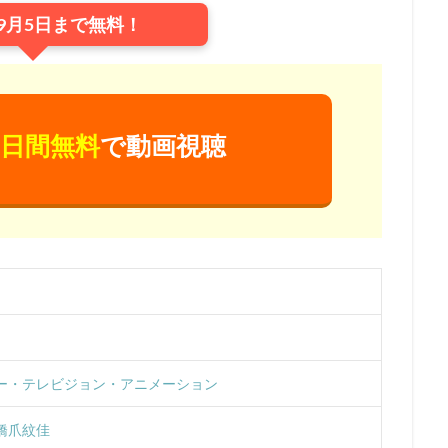
9月5日まで無料！
浦理恵子
三浦翔平
三浦貴博
三澤紗千香
三瓶由布子
三
宅麻理恵
三宅裕司
ロン・パールマン
一条和矢
ローラ・ベイ
ィ
ワーナー・アニメーション・グループ
ワーナー・ブラザース
ース映画
ヴァーティゴ・エンターテインメント
ヴィッキー・ジェンソ
日間無料
で動画視聴
ドショー・ピクチャーズ
ヴイナス戦記製作委員会
一城みゆ希
一杉
色ヒカル
一龍斎春水
一龍斎貞友
七尾伶子
七瀬亜深
三
上枝織
三升家小勝
三宅 健太
スティーヴ・マルティノ
スティ
またかな
あおきさやか
あずさ欣平
いしづかあつこ
いとうあ
うえだ ひでひと
うえだ ゆうじ
うえだゆうじ
えなりかずき
『ヤマノススメ おもいでプレゼント』製作委員会
かないみか
かぬか光
ぎゃろっぷ
くじら
くまいもとこ
こおろぎさとみ
こだま兼嗣
あおきえい
「新妹魔王の契約者 DEPARTURES」製作委員会
しぎの
ー・テレビジョン・アニメーション
S
TBSテレビ
TCエンタテインメント
teamヤマヒツヂ/スタジオコ
sy Project
TIA 「100日間生きたワニ」製作委員会
TMS
Trademark
橋爪紋佳