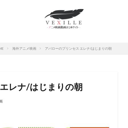
ムロツヨシ
スティーヴ・ボックス
中博史
下野紘
世弥きくよ
さとみ
中上育実
中上育美
中丸新将
中井和哉
中井貴一
原麻衣
中國卓郎
中尾彬
中尾明慶
中尾隆聖
中山エミリ
島唯
中島愛
中島由貴
下田麻美
下田正美
中嶋佳葉
上妻成吾
上川隆也
上恭ノ介
上戸彩
上方よしお
上杉和
ME
海外アニメ映画
アバローのプリンセス エレナ/はじまりの朝
村泰
上村祐翔
上海合源文化伝媒有限公司
下崎紘史
上田 芳裕
だみゆき
上田敏也
上田燿司
上田祐司
上田麗奈
上白石
上野アサ
下屋則子
中島美嘉
中川大志
三野輪有紀
中西
雅俊
中村龍彦
中條健一
中津真莉
中澤まさとも
中澤一
 エレナ/はじまりの朝
西妙子
中里望
中村紀子子
中野聖子
丸尾知子
丸山壮史
山詠二
丹宗立峰
丹沢晃之
丹波哲郎
丹阿弥谷津子
乃村
画
川慶一
中村倫也
中川淳
中川翔子
中川謙二
中川里江
村たつ
中村ひろみ
中村アン
中村亮太
中村佐恵美
中村
哲治
中村大樹
中村悠一
中村文徳
中村晃子
中村桜
中村獅童
中村玉緒
上原多香子
三輪勝恵
ムービック
レ