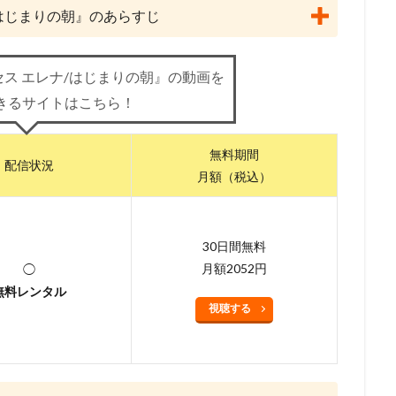
lanet
May'n
Maybe Movies（フランス）
MEGUMI
Michael 
はじまりの朝』のあらすじ
i
Molot Entertainment
MTJJ
アリソン・ジャネイ
アンガス
ライ
サンライズ
サイモン・J・スミス
サイモン・ウェルズ
ス エレナ/はじまりの朝』の動画を
ーニ
サエキトモ
サテライト
サテライト株式会社
サブリメイ
きるサイトはこちら！
ジャクソン
サンジゲン
サヴェリオ・ライモンド
サイエンスSARU
・オーマン
ザック・ガリフィアナキス
ザック・スナイダー
ザック
無料期間
配信状況
・ラボ
ザ・ストーリー・ カンパニーターナー・エンターテイメント（英語版
月額（税込）
シグナル・エムディ
シネカノン
シャフト
シャロン・ストー
員会
ゴンゾ
シルバー・スクリーン・パートナーズⅢ
ケン・サンダ
クリス・ルノー
クルエル・アンド・アンユージュアル・フィルムズ
30日間無料
月額2052円
◯
グラフィニカ
グループ・タック
グレッグ・ティアナン
無料レンタル
・クライン
ケリー・シェイル
ケンドーコバヤシ
ケヴィン・リマ
視聴する
スキー
ゲイリー・ゴールドマン
ゲイリー・トルースデール
コフスキー
ゲーリー・トゥルースデイル
コトリンゴ
コミックス・
ーブ・フィルム
コメディ・セントラル
コロンビア映画
コング桑田