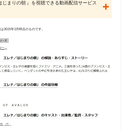
/はじまりの朝 』を視聴できる動画配信サービス
ーノン
ショウゲート
シルヴェスター・スタローン
クリス・バック
ジョー・ロメルサ
ジローラモ
ジーン・ハックマン
スカル・
ックス
スコット・モシャー
スタジオぴえろ
スタジオカラー
スタジオジュニオ
スタジオポノック
ジョーカーフィルムズ
ス
は2021年2月時点のものです。
スタジオ地図
スタジオ金魚色
スチュアート・ロビンソン
ィーブン
スティーブン・アルパート
スティーブン・アンダーソン
クナー
スティーヴン・J・アンダーソン
スティーヴン・コルベア
シンエイ動画
ジム・マクドナルド
シンエイ映画
ジェイコブ・
エッセン
ジェニファー・ユー
ジェニファー・リー
ジェニファー・
ェーン・カーティン
ジニー・タイラー
ジム・カマラッド
ジム・ガ
ン・グレイザー
ジョン・ラセター
ジュディ・オング
ジュリアン・
リュース
ジュリー・ボーウェン
ジョス・ウェドン
ジョン・カビラ
ジョン・スティーヴンソン
ジョン・ハム
ジョン・マスカー
ベリー
クリス・バトラー
クリス・サンダース
アンディ・デヴィン
ニー・ピクチャーズ
インターフィルム
イヴェ・バルザック
ウィリ