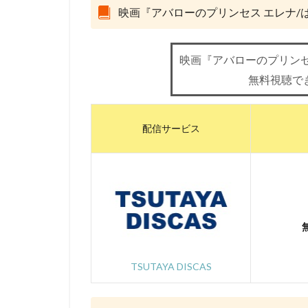
Marza Animation P
映画『アバローのプリンセス エレナ/
MISIA
MoeM
スティーヴン・フ
映画『アバローのプリンセ
サイモン・ダミア
無料視聴で
サミュエル・L・
サーオップ・バン
配信サービス
ザ・シークレット
シグナル・エムデ
サイコパス製作委
クリス・ミラー
クロックワークス
ケイシー・モッテ
ゴア・ヴァービン
TSUTAYA DISCAS
ゲンディ・タルタ
コミックス・ウェ