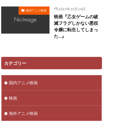
田ゆう子
2021年10月14日
国内アニメ映画
映画『乙女ゲームの破
リー
滅フラグしかない悪役
令嬢に転生してしまっ
ン
た…』
佳澄
一柳みる
ツ矢雄二
三上哲
ーヴン・ブルーム
カテゴリー
さこ
おおしたこうた
国内アニメ映画
明
かねこはりい
さとうあい
映画
あきら
ufotable
海外アニメ映画
ロリド
 Films
TRIGGER