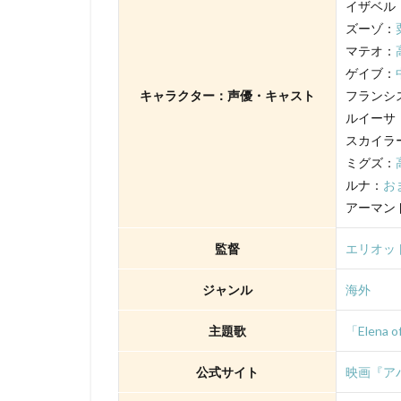
TYOアニメーショ
イザベル
ズーゾ：
XEBEC
XFL
マテオ：
「スカイ・クロラ
ゲイブ：
さとうふみかず
キャラクター：声優・キャスト
フランシ
ゆかな
ゆき
ルイーサ
わたなべひろし
スカイラ
ミグズ：
アスミック・エー
ルナ：
お
アニマル・ロジッ
アーマン
アムリタ・アチャ
まゆみ
しめ
監督
エリオッ
せいや（霜降り明
ジャンル
海外
たみやすともえ
とーやま校長
主題歌
「Elena
のん
はせさ
公式サイト
映画『ア
アレクセイ・ツィ