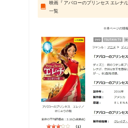
映画『 アバローのプリンセス エレナ
コンラッド・ヴァ
一覧
スタジオディーン
スクウェア・エニ
スタジオジブリ
※本ページの情報
スタジオ・リッカ
スティーブンステ
スティーブ・ヒッ
ジョーイ・ソー
ジェイソン・ティ
ジェンコ
ジ
ジャック・ディラ
ジュリー・アンド
ジョン・クリーズ
ジョン・ラウンズ
ウォルト・ディズ