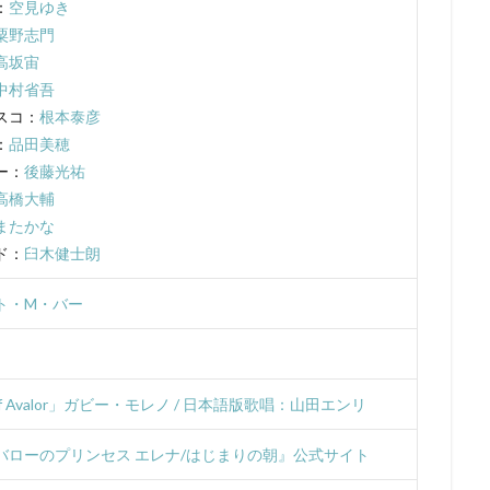
ンズ
UIP
「宇宙兄弟」製作委員会
V1 Studio
white fox
：
空見ゆき
粟野志門
AG
YAMATOWORKS
ZEXCS
「KITE LIBERATOR」製作委員会
高坂宙
」製作委員会
「ストレンヂア」製作委員会
「デート・ア・バレット」
中村省吾
しずくちゃん
Studio五組
アスミック・エース
やすみ哲夫
スコ：
根本泰彦
のさつき
ゆめ太カンパニー
よこざわけい子
よしだ教頭
りん
：
品田美穂
アクタス
アシュラ製作委員会
アスミック・エース エンタテイメン
ー：
後藤光祐
高橋大輔
ス エンタテインメント
アトラス・エンターテインメント
アニプレック
またかな
ク
アニメーションスタジオ・セブン
アブドゥルラヴァッシュ
アミ
ド：
臼木健士朗
リア
アヤカ・ウィルソン
アリエル・ウィンター
アリソン・コート
ぎしがこ
てらそま まさき
すずいけいこ
すずきけいこ
すずき
ト・M・バー
星）
たかたまさひろ
たかはし智秋
たくませいこ
たてかべ和
たむらしげる
ちえりとチェリー製作委員会
てらそままさき
ま
なかむらたかし
なぎら健壱
ならはしみき
にっかつ児童映画
 of Avalor」ガビー・モレノ / 日本語版歌唱：山田エンリ
ん治
ふくだみゆき
ふくまつ進紗
ふじたれいこ
SynergySP
バローのプリンセス エレナ/はじまりの朝』公式サイト
ツィリン
Fergal Reilly
Clay Kaytis
CloverWorks
Damir Eldar