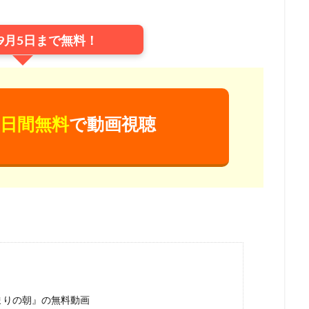
ジャクソン
ウェス・アンダーソン
ウエンツ瑛士
ウォルト・ディズ
ニー・アニメーション・スタジオ
ウォルト・ディズニー・カンパニー
9月5日まで無料！
ニー・スタジオ・ホーム・エンターテイメント
ニー・スタジオ・モーション・ピクチャーズ
ニー・フィーチャー・アニメーション
イルミネーション・エンターテインメ
ニー・プロダクション
ウォルト・ドーン
ウォルフガング・ライザーマ
日間無料
で動画視聴
ウルトラスーパーピクチャーズ
エイトビット
エイベックス・ピクチ
エディ・マーフィ
エデン・エスピノーザ
エドゥアール・プルテ
モンズ・リリアナ・マミー
アーチ
アンディー・ジョーンズ
アント
ダムソン
アンドリュー・スタントン
アンドレ・ヴァロ＝カヴァグリオ
クチャーズ
アンパンマン制作委員会2020
アンパンマン製作委員会2017
ターテインメント
アン・バンクロフト
アン・リード
アート・ステ
ズ
アート・スティーヴンズ
アードマンアニメーションズ
メーションズ
イアン・チェリー
イオンエンターテイメント
イザベ
イザベル・プティ・ジャック
イシグロキョウヘイ
イッセー尾形
まりの朝』の無料動画