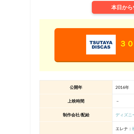
本日から
三浦浩一
三
三石琴乃
三
ローラ・ベナンテ
ワーナー・ブラザ
３０
ヴィレッジ・ロー
三宅健太
一
三上市朗
三
久保田恵
お
いのくちゆか
公開年
2016年
かかずゆみ
きそひろこ
上映時間
－
さとうけいいち
制作会社/配給
ディズニ
TARAKO
TB
Thunderbolt Fanta
エレナ：