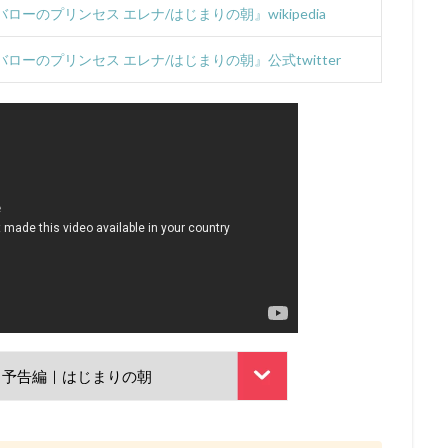
DCエンターテインメント
DHXメディア
DISNEY CHARACTER VOIC
ローのプリンセス エレナ/はじまりの朝』wikipedia
hebaturkina
FAFNER THE BEYOND PROJECT
FAIRY TAIL
FROGMA
ローのプリンセス エレナ/はじまりの朝』公式twitter
GEEKTOYS
GKフィルムズ
GoHands
gonzo
GRIZZLY
Limited.
hack Conglomerate
HanWay Films
HS PICTURES STUD
IKKAN
Alouette Cinema
20世紀フォックス・アニメーション
A.P.P.P.
Adam Welsh
ADELINE CHÉTAIL
ADK
AIC
AIC 
v
ANIMA Inc.
BreakThru Productions
ASATSU
AT-X
AX
ACフィルムズ
BEM製作委員会
BeverlyStaunton
Beyond C
B
rina Savina
studioMOTHER
Qualia Animation
OLM
OLM Digi
OLM Team Koitabashi
On Animation Studios
Orange Studio
p.
ES
production dóA
production i.g
ProductionI.G
Raychell
LY
Sabine Pakora
Sergei Aisman
SILVER LINK.
SME・ビジュ
Studio100 Animation
STUDIO4℃
studioA-CAT
nØrlum（デンマ
JUNNA
K-Project
KADOKAWA
Kaito
kenn
Land
o
LiSA
loundraw
Ludmila Shuvalova
manglobe
M・A