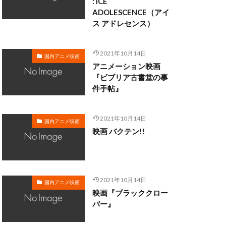
: ICE
ADOLESCENCE（アイ
ス アドレセンス）
・クラーク
・ディシ
2021年10月14日
国内アニメ映画
マン
アニメーション映画
ロブ・ミンコフ
『ビブリア古書堂の事
件手帖』
ン
ライカ
メル・ブランク
2021年10月14日
サル・スタジオ
国内アニメ映画
映画 バクテン!!
ォ
リー・モリー
2021年10月14日
国内アニメ映画
映画『ブラッククロー
三日尻望
バー』
村ゆうな
和
三浦春馬