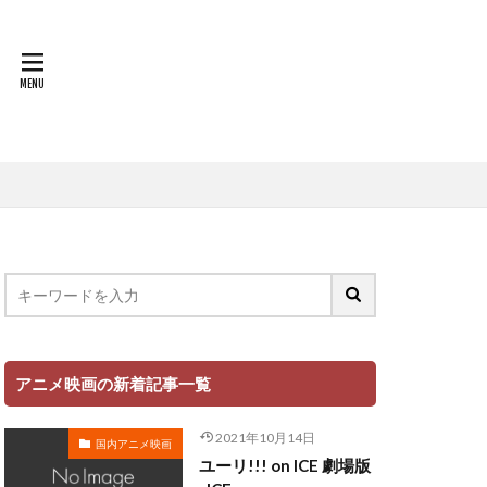
世戸さおり
中原茂
中山千夏
上條恒彦
也
上杉達也
上田 麗奈
萌歌
文夫
中村美友
登
中田譲治
丸山有香
健次
中村繪里子
アニメ映画の新着記事一覧
中庸助
千絵
中村省吾
2021年10月14日
国内アニメ映画
中村正
ユーリ!!! on ICE 劇場版
ミ・シャイエ