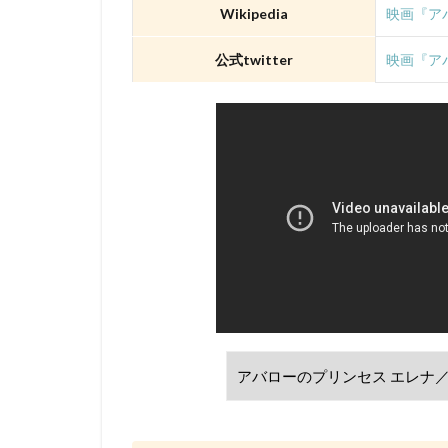
david production
Wikipedia
映画『アバ
DLE
Elena C
公式twitter
映画『アバ
Gackt
gainax
Gullane（Thomas）
BRUNO MAGNE
a-1 pictures
Aleksandr Gruzde
A･C･G･T
B
IGタツノコ
I
OLM Team Kato
POLYGON PICTUR
ROBOT
ROL
STUDIO 4℃
j.c.staff
Lynn
Lerche
LiLiC