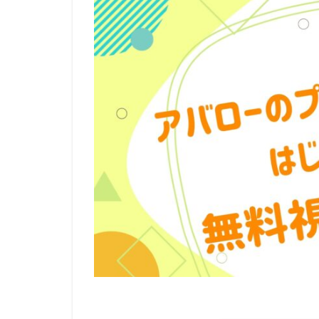
リージェンシー・
ルーシー・リュー
レベッカ・フォー
ロジャー・クレイ
ロバート・ゼメキ
ロブ・ラックスト
メイヴ・アンドリ
モニカ・エヴァン
ユニバーサル・ピ
ライデンフィルム
ラットパック=デ
ラルフ・ゾンダグ
リッチ・ムーア
三木のり平
三林京子
三