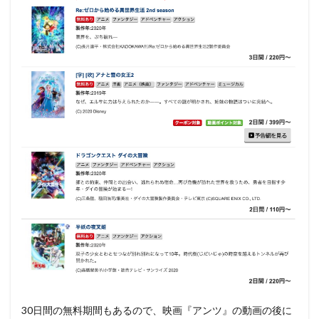
30日間の無料期間もあるので、映画『アンツ』の動画の後に