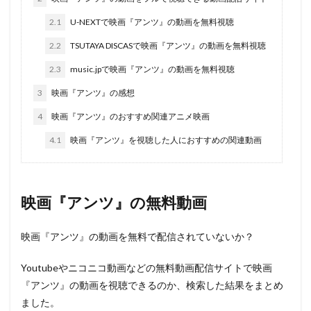
2.1
U-NEXTで映画『アンツ』の動画を無料視聴
2.2
TSUTAYA DISCASで映画『アンツ』の動画を無料視聴
2.3
music.jpで映画『アンツ』の動画を無料視聴
3
映画『アンツ』の感想
4
映画『アンツ』のおすすめ関連アニメ映画
4.1
映画『アンツ』を視聴した人におすすめの関連動画
映画『アンツ』の無料動画
映画『アンツ』の動画を無料で配信されていないか？
Youtubeやニコニコ動画などの無料動画配信サイトで映画
『アンツ』の動画を視聴できるのか、検索した結果をまとめ
ました。