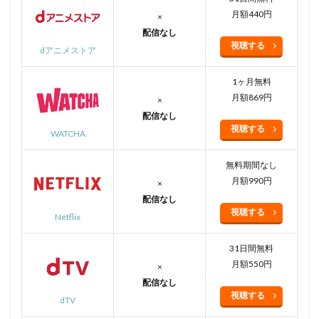
月額440円
×
配信なし
視聴する
dアニメストア
1ヶ月無料
月額869円
×
配信なし
視聴する
WATCHA
無料期間なし
月額990円
×
配信なし
視聴する
Netflix
31日間無料
月額550円
×
配信なし
視聴する
dTV