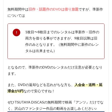
無料期間中は
旧作・話題作のDVDは借り放題
ですが、準新作
については
1枚目〜8枚目までのレンタルは準新作・旧作の
両方を借りる事ができますが、9枚目以降は旧
作のみとなります。（無料期間中に新作のレン
タルは出来ません）
となるので、準新作のDVDのレンタルだけ注意が必要となり
ます。
また、DVDの返却などを忘れがちな方も、
入会金・送料・延
滞金が0円
なので安心ですね！
ぜひTSUTAYA DISCASの無料期間で映画『アンツ』だけでな
く、沢山のファンタジー作品の動画をお楽しみください♪