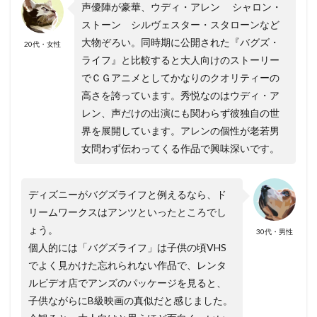
声優陣が豪華、ウディ・アレン シャロン・
ストーン シルヴェスター・スタローンなど
大物ぞろい。同時期に公開された『バグズ・
20代・女性
ライフ』と比較すると大人向けのストーリー
でＣＧアニメとしてかなりのクオリティーの
高さを誇っています。秀悦なのはウディ・ア
レン、声だけの出演にも関わらず彼独自の世
界を展開しています。アレンの個性が老若男
女問わず伝わってくる作品で興味深いです。
ディズニーがバグズライフと例えるなら、ド
リームワークスはアンツといったところでし
ょう。
30代・男性
個人的には「バグズライフ」は子供の頃VHS
でよく見かけた忘れられない作品で、レンタ
ルビデオ店でアンズのパッケージを見ると、
子供ながらにB級映画の真似だと感じました。