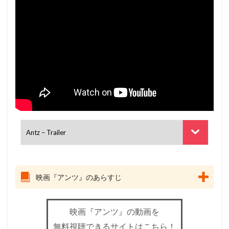
映画『アンツ』のあらすじ
映画『アンツ』の動画を
無料視聴できるサイトはこちら！