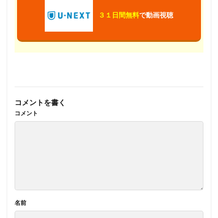
３１日間無料
で動画視聴
コメントを書く
コメント
名前