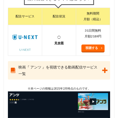
無料期間
配信サービス
配信状況
月額（税込）
31日間無料
月額2189円
◯
見放題
視聴する
U-NEXT
映画『 アンツ 』を視聴できる動画配信サービス
一覧
※本ページの情報は2021年2月時点のものです。