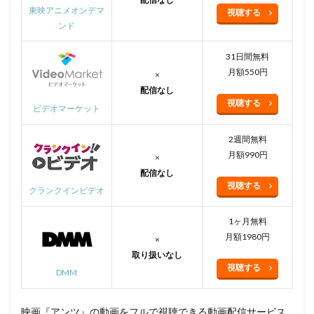
東映アニメオンデマ
視聴する
ンド
31日間無料
月額550円
×
配信なし
視聴する
ビデオマーケット
2週間無料
月額990円
×
配信なし
視聴する
クランクインビデオ
1ヶ月無料
月額1980円
×
取り扱いなし
視聴する
DMM
映画『アンツ』の動画をフルで視聴できる動画配信サービス