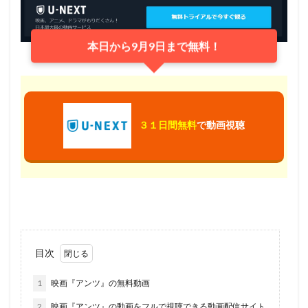
本日から9月9日まで無料！
３１日間無料
で動画視聴
目次
1
映画『アンツ』の無料動画
2
映画『アンツ』の動画をフルで視聴できる動画配信サイト