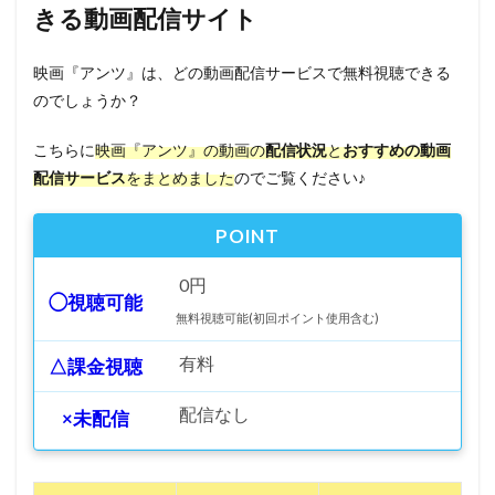
きる動画配信サイト
映画『アンツ』は、どの動画配信サービスで無料視聴できる
のでしょうか？
こちらに
映画『アンツ』の動画の
配信状況
と
おすすめの動画
配信サービス
をまとめました
のでご覧ください♪
POINT
0円
◯視聴可能
無料視聴可能(初回ポイント使用含む)
有料
△課金視聴
配信なし
×未配信