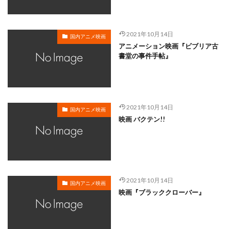
2021年10月14日
国内アニメ映画
アニメーション映画『ビブリア古
書堂の事件手帖』
2021年10月14日
国内アニメ映画
映画 バクテン!!
2021年10月14日
国内アニメ映画
映画『ブラッククローバー』