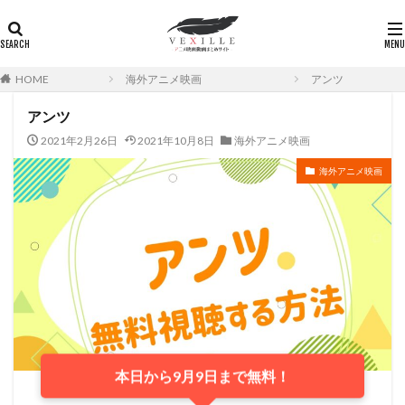
HOME
海外アニメ映画
アンツ
アンツ
2021年2月26日
2021年10月8日
海外アニメ映画
海外アニメ映画
本日から9月9日まで無料！