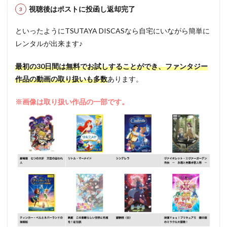
視聴後はポストに投函し返却完了
といったようにTSUTAYA DISCASなら自宅にいながら簡単に
レンタルが出来ます♪
最初の30日間は無料でお試しすることができ、ファンタジー
作品の動画の取り扱いも多数
あります。
※画像は取り扱い作品の一部です。