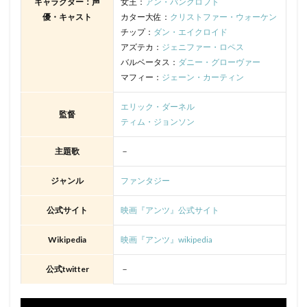
キャラクター：声
女王：
アン・バンクロフト
優・キャスト
カター大佐：
クリストファー・ウォーケン
チップ：
ダン・エイクロイド
アズテカ：
ジェニファー・ロペス
バルベータス：
ダニー・グローヴァー
マフィー：
ジェーン・カーティン
エリック・ダーネル
監督
ティム・ジョンソン
主題歌
－
ジャンル
ファンタジー
公式サイト
映画『アンツ』公式サイト
Wikipedia
映画『アンツ』wikipedia
公式twitter
－