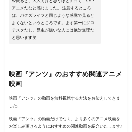
今観ると、大人向けと思うほど面白く、いい
アニメだなと感じました。 注意するところ
は、バグズライフと同じような感覚で見ると
よくないというところです。まず第一にグロ
テスクだし、昆虫が嫌いな人には絶対無理だ
と思います笑
映画『アンツ』のおすすめ関連アニメ
映画
映画『アンツ』の動画を無料視聴する方法をお伝えしてきま
した。
映画『アンツ』の動画だけでなく、より多くのアニメ映画を
お楽しみ頂けるようにおすすめの関連動画を紹介いたします♪