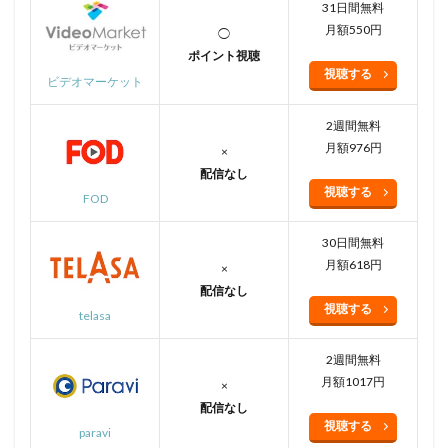
31日間無料
月額550円
◯
ポイント視聴
視聴する
ビデオマーケット
2週間無料
月額976円
×
配信なし
視聴する
FOD
30日間無料
月額618円
×
配信なし
視聴する
telasa
2週間無料
月額1017円
×
配信なし
視聴する
paravi