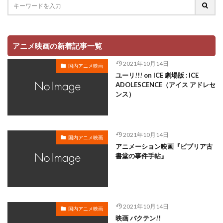
アニメ映画の新着記事一覧
2021年10月14日
国内アニメ映画
ユーリ!!! on ICE 劇場版 : ICE
ADOLESCENCE（アイス アドレセ
ンス）
2021年10月14日
国内アニメ映画
アニメーション映画『ビブリア古
書堂の事件手帖』
2021年10月14日
国内アニメ映画
映画 バクテン!!