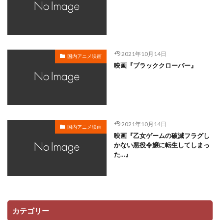
2021年10月14日
国内アニメ映画
映画『ブラッククローバー』
2021年10月14日
国内アニメ映画
映画『乙女ゲームの破滅フラグし
かない悪役令嬢に転生してしまっ
た…』
カテゴリー