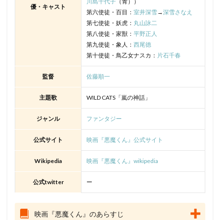
川島千代子
（青））
優・キャスト
第六使徒・百目：
室井深雪
→
深雪さなえ
第七使徒・妖虎：
丸山詠二
第八使徒・家獣：
平野正人
第九使徒・象人：
西尾徳
第十使徒・鳥乙女ナスカ：
片石千春
監督
佐藤順一
主題歌
WILD CATS「嵐の神話」
ジャンル
ファンタジー
公式サイト
映画『悪魔くん』公式サイト
Wikipedia
映画『悪魔くん』wikipedia
公式twitter
ー
映画『悪魔くん』のあらすじ