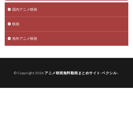
国内アニメ映画
映画
海外アニメ映画
© Copyright 2026
アニメ映画無料動画まとめサイト-ベクシル-
.