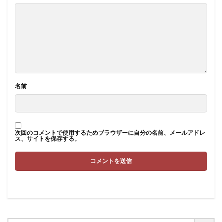
名前
次回のコメントで使用するためブラウザーに自分の名前、メールアドレ
ス、サイトを保存する。