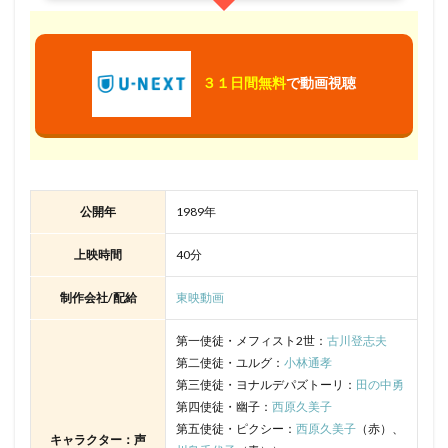
３１日間無料
で動画視聴
公開年
1989年
上映時間
40分
制作会社/配給
東映動画
第一使徒・メフィスト2世：
古川登志夫
第二使徒・ユルグ：
小林通孝
第三使徒・ヨナルデパズトーリ：
田の中勇
第四使徒・幽子：
西原久美子
第五使徒・ピクシー：
西原久美子
（赤）、
キャラクター：声