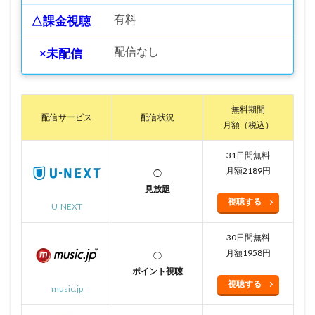
有料
△課金視聴
配信なし
×未配信
無料期間
配信サービス
配信状況
月額（税込）
31日間無料
月額2189円
◯
見放題
視聴する
U-NEXT
30日間無料
月額1958円
◯
ポイント視聴
視聴する
music.jp