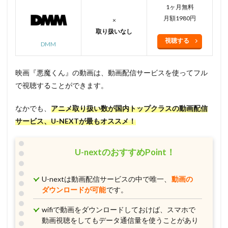
1ヶ月無料
月額1980円
×
取り扱いなし
視聴する
DMM
映画『悪魔くん』の動画は、動画配信サービスを使ってフル
で視聴することができます。
なかでも、
アニメ取り扱い数が国内トップクラスの動画配信
サービス、U-NEXTが最もオススメ！
U-nextのおすすめPoint！
U-nextは動画配信サービスの中で唯一、
動画の
ダウンロードが可能
です。
wifiで動画をダウンロードしておけば、スマホで
動画視聴をしてもデータ通信量を使うことがあり