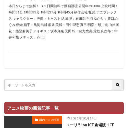
折笠愛
押井守
押谷芽衣
拝真之介
本日からまで無料！ ３１日間無料で動画視聴 公開年 2013年 上映時間 1
時間31分 1時間33分 1時間27分 1時間45分 制作会社/配給 アニプレック
拡森信吾
ス キャラクター：声優・キャスト 結城 理：石田彰 岳羽 ゆかり：豊口め
政宗ダテニクル合体版製作委員会 (木下グループ、ドリームシ
ぐみ 伊織 順平：鳥海浩輔 桐条 美鶴：田中理恵 真田 明彦：緑川光 山岸 風
フト、おっどあいくりえいてぃぶ)
花：能登麻美子 アイギス：坂本真綾 天田 乾：緒方恵美 荒垣 真次郎：中
所ジョージ
政宗一成
斉藤千和
斉藤壮馬
井和哉 メティス：斉 […]
斉藤志郎
斉藤暁
斉藤次郎
斉藤洋介
斉藤貴美子
斎藤久
斎藤千和
斎藤博
手塚プロダクション
戸谷公次
志垣太郎
愛河里花子
志尊淳
志崎樺音
志村けん
志村知幸
志水淳児
志田有彩
志田未来
恒松あゆみ
恩地日出夫
悠木碧
愛があれば大丈夫
愛美
戸田菜穂
慶長佑香
戎怜菜
成宮寛貴
成瀬誠
成田凌
成田剣
アニメ映画の新着記事一覧
成田紗矢香
我修院達也
戸松遥
戸田恵子
2021年10月14日
国内アニメ映画
戸田恵梨香
平井道子
平井理子
斎藤工
ユーリ!!! on ICE 劇場版 : ICE