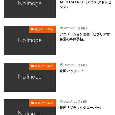
岸谷五朗
岩永洋昭
岩淵桃音
岩田光央
ADOLESCENCE（アイス アドレセ
ンス）
岩田安生
岩田彩
岩田陽葵
岩男潤子
岸尾だいすけ
岸田今日子
岸祐二
岸誠二
岸野幸正
岩川泰千
岸靖人
峯田茉優
2021年10月14日
国内アニメ映画
峰あつ子
島崎信長
島木譲二
島本須美
アニメーション映画『ビブリア古
書堂の事件手帖』
島村佳江
島村幸大
島津冴子
島涼香
島田岳洋
岩永哲哉
岩崎征実
島田紳助
岡田浩暉
岡本瑞恵
岡本綾
岡本麻弥
岡村天斎
岡村明美
岡村美佳沙
岡珠希
2021年10月14日
国内アニメ映画
映画 バクテン!!
岡田准一
岡田吉弘
岡田恵
岡田昌宣
岡田由紀子
岩崎了
岡田由記子
岡田美子
岡田義徳
岡田誠
岡田麿里
岡部政明
岩井七世
岩井俊二
岩居由希子
岩崎 征実
2021年10月14日
岩崎ひろし
島田敏
島美弥子
国内アニメ映画
映画『ブラッククローバー』
平井善之（アメリカザリガニ）
市原悦子
川登志夫