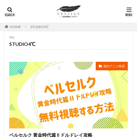
広瀬正志
庄司将之
座古明史
庵野秀明
廣田行生
廣田裕介
弓場沙織
引坂理絵
弥永和子
影山ヒロノブ
広江美奈
影山灯
HOME
STUDIO4℃
役所広司
後藤光祐
後藤哲夫
後藤圭二
TAG
後藤敦
後藤沙緒里
後藤淳平
後藤邑子
STUDIO4℃
徐斌
徳丸完
広瀬すず
広橋涼
徳永真利子
平野俊貴
平井駿佑
平尾隆之
国内アニメ映画
平山あや
平岡拓真
平川大輔
平幹二朗
平松晶子
平泉成
平田宏美
平田広明
平田敏夫
平野文
広橋 涼
平野正人
平野稔
平野綾
幸村恵理
幸田夏穂
幸田直子
幸福の科学出版
幾原邦彦
広中雅志
広川太一郎
広森信吾
徳井青空
志乃原良子
平井祥恵
掛川裕彦
手塚眞
手塚祐介
手塚秀彰
手嶌葵
手越祐也
折笠富美子
ベルセルク 黄金時代篇 II ドルドレイ攻略