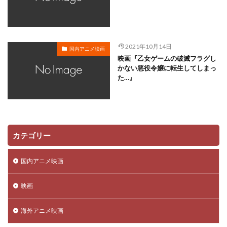
川越淳
川野達朗
川面真也
川﨑芽衣子
工藤夕貴
工藤晴香
工藤進
工藤阿須加
工藤静香
巽悠衣子
市原隼人
川田妙子
2021年10月14日
国内アニメ映画
市川染五郎
市川治
市川猿之助
市村正親
映画『乙女ゲームの破滅フラグし
市村浩佑
市来光弘
常泉忠通
常田富士男
かない悪役令嬢に転生してしまっ
た…』
常盤昌平
常盤祐貴
平井善之
川田紳司
川瀬晶子
島袋美由利
川井憲次
島香裕
島﨑 信長
島﨑信長
嶋俊介
嶋村 侑
嶋村侑
嶋田翔平
巌金四郎
川上とも子
カテゴリー
川中子雅人
川久保潔
川原元幸
川澄綾子
川原慶久
川原瑛都
川口敬一郎
川尻善昭
国内アニメ映画
川島千代子
川島得愛
川島明(麒麟)
川島海荷
映画
川村万梨阿
川栄李奈
川浪葉子
斎藤司
斎藤志郎
松本健太
村松康雄
杉田智和
海外アニメ映画
杏
村上想太
村中 知
村中知
村井かずさ