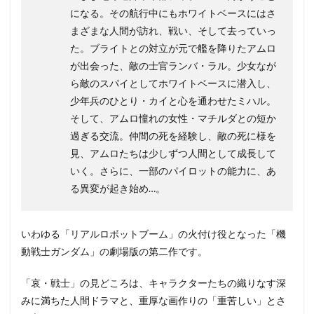
になる。その航行中にもホワイトベースにはさ
千秋
千菅春香
千葉一伸
千葉千恵巳
まざまな人間が訪れ、戦い、そして去っていっ
ＮＨＫエンタープライズ
た。ブライトとの対立が元で艦を降りたアムロ
が出会った、敵の士官ランバ・ラル。少女なが
検索
ら敵のスパイとしてホワイトベースに潜入し、
少年兵のひとり・カイと心を通わせたミハル。
そして、アムロ憧れの女性・マチルダとの短か
過ぎる交流。仲間の死を経験し、敵の死に様を
見、アムロたちは少しずつ人間として成長して
いく。さらに、一部のパイロットの能力に、あ
る異変が起き始め…。
いわゆる「リアルロボットブーム」の火付け役となった「機
動戦士ガンダム」の劇場版の第二作です。
「哀・戦士」の見どころは、キャラクターたちの織りなす深
みに満ちた人間ドラマと、重厚な画作りの「重苦しい」とさ