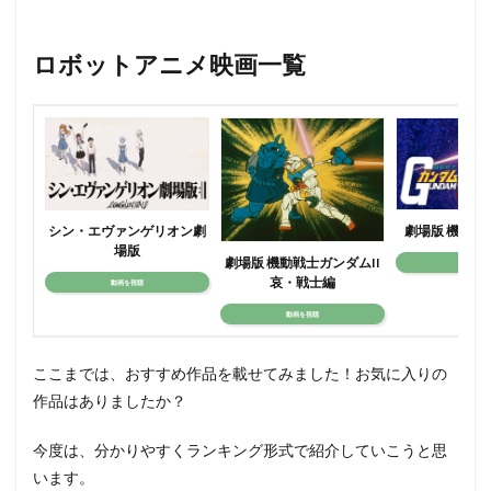
佐古正人
佐山陽規
佐藤利奈
佐川守正
佐戸井けん太
佐藤あずさ
佐藤しのぶ
ロボットアニメ映画一覧
佐藤せつじ
佐藤はな
佐藤ゆうこ
佐藤二朗
佐藤俊彦
佐藤信介
佐藤健輔
保志総一朗
信澤三恵子
佐々木勝彦
内田未来
兼本新吾
内博貴
内山夕実
内山昂輝
内山茉莉
内村光良
内海賢二
内田 彩
内田健一
シン・エヴァンゲリオン劇
劇場版 機動戦
内田夕夜
内田彩
内田直哉
共同映画
場版
劇場版 機動戦士ガンダムII
動画を視
内田真礼
内田稔
内田聡明
内田雄馬
哀・戦士編
動画を視聴
内藤剛志
内藤愛美
内藤有海
内藤玲
動画を視聴
冨樫かずみ
冨永みーな
冨澤風斗
兵藤まこ
八鍬新之介
信田ユウ
児玉徹郎
倉知玲鳳
ここまでは、おすすめ作品を載せてみました！お気に入りの
作品はありましたか？
倉科カナ
倍賞千恵子
倍賞美津子
儀武ゆう子
優希比呂
優香
元永 慶太郎
元永慶太郎
今度は、分かりやすくランキング形式で紹介していこうと思
光枝明彦
児嶋一哉（アンジャッシュ）
児玉清
います。