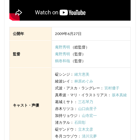
公開年
2009年6月27日
庵野秀明
（総監督）
監督
庵野秀明
（監督）
鶴巻和哉
（監督）
碇シンジ：
緒方恵美
綾波レイ：
林原めぐみ
式波・アスカ・ラングレー：
宮村優子
真希波・マリ・イラストリアス：
坂本真綾
葛城ミサト：
三石琴乃
キャスト・声優
赤木リツコ：
山口由里子
加持リョウジ：
山寺宏一
渚カヲル：
石田彰
碇ゲンドウ：
立木文彦
冬月コウゾウ：
清川元夢