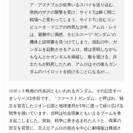
ア・アズナブル少佐率いるスパイを送り込む。
突然のザクの襲撃を受け、サイド7は瞬く間に
戦場へと変わってしまう。サイド7に住むコン
ピュータ・マニアの内気な少年、アムロ・レイ
は、避難中に偶然、モビルスーツ“ガンダム”の
機体と説明書を見つけてしまう。混乱の中、ガ
ンダムを起動させるアムロ。彼は苦戦しながら
もなんとかガンダムを操縦し、敵を退ける。兵
士たちが戦死したため、アムロはその後もガン
ダムのパイロットを続けることになるが…。
ロボット映画の代名詞ともいわれるガンダム。その記念すべ
きシリーズ1作目です。「ファーストガンダム」と呼ばれ、独
立を宣言したジオン公国と地球連邦が1年に渡って繰り広げる
戦争を描いています。当時は社会現象ともいえるブームを巻
き起こしました。突如、戦争に巻き込まれた人々と、両軍の
対立を背景に、主人公アムロの視点を中心に劇場版は構成さ