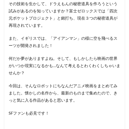
小形満
小日向文世
小木博明
小杉十郎太
その技術を生かして、ドラえもんの秘密道具を作ろうという
小松史法
小林星蘭
小松未可子
小松由佳
試みがあるのを知っていますか？富士ゼロックスでは「四次
元ポケットプロジェクト」と銘打ち、現在３つの秘密道具が
小林 清志
小林ゆう
小林アトム
小林俊夫
再現されています。
小林修
小林勝也
小林常夫
小林幸子
小林愛
城所聖明
垣内彩未
久保田民絵
また、イギリスでは、「アイアンマン」の様に空を飛べるス
佐藤隆太
佐藤政道
佐藤日向
佐藤智恵
ーツが開発されました！
佐藤栞里
佐藤正治
佐藤浩之
佐藤祐四
何だか夢がありますよね。そして、もしかしたら映画の世界
佐藤竜雄
佐藤美一
佐藤聡美
佐藤雄三
がいつか現実になるかも…なんて考えるとわくわくしちゃいま
佐藤和太
佐藤順一
佐野史郎
余貴美子
せんか？
佳村はるか
佳穂成美
依田緑
依田英助
今回は、そんなロボットにちなんだアニメ映画をまとめてみ
依田菜津
保坂知寿
保山宗明玉
保志 総一朗
ました。懐かしの名作から、最新のものまで集めたので、き
佐藤拓也
佐藤卓哉
信沢三恵子
佐古真弓
っと気に入る作品があると思います。
佐々木望
佐々木清和
佐々木睦
佐々木秀樹
SFファンも必見です！
佐々木義人
佐々木誠二
佐久間レイ
佐久間大介（Snow Man）
佐倉綾
佐倉綾音