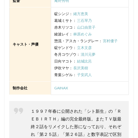
監督
庵野秀明
碇シンジ：
緒方恵美
葛城ミサト：
三石琴乃
赤木リツコ：
山口由里子
綾波レイ：
林原めぐみ
惣流・アスカ・ラングレー：
宮村優子
キャスト・声優
碇ゲンドウ：
立木文彦
冬月コウゾウ：
清川元夢
日向マコト：
結城比呂
伊吹マヤ：
長沢美樹
青葉シゲル：
子安武人
制作会社
GAINAX
１９９７年春に公開された「シト新生」の「Ｒ
ＥＢＩＲＴＨ」編の完全最終版。またＴＶ版最
終２話をリメイクした形になっており、それぞ
れ「第２５話」「第２６話」と数字表記で区別