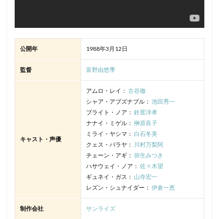
公開年
1988年3月12日
監督
富野由悠季
アムロ・レイ：
古谷徹
シャア・アブズナブル：
池田秀一
ブライト・ノア：
鈴置洋孝
ナナイ・ミゲル：
榊原良子
ミライ・ヤシマ：
白石冬美
キャスト・声優
クェス・パラヤ：
川村万梨阿
チェーン・アギ：
弥生みつき
ハサウェイ・ノア：
佐々木望
ギュネイ・ガス：
山寺宏一
レズン・シュナイダー：
伊倉一恵
制作会社
サンライズ