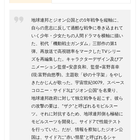
地球連邦とジオン公国との1年戦争を縦軸に、
自らの意志に反して過酷な戦争に巻き込まれて
いく少年・少女たちの人間ドラマを横軸に描い
た、初代「機動戦士ガンダム」三部作の第1
弾。再放送で高視聴率をマークしたTVシリー
ズを再編集した。キャラクターデザイン及びア
ニメーション監督=安彦良和、監督=富野喜幸
(現:富野由悠季)。主題歌「砂の十字架」をやし
きたかじんが歌った。宇宙世紀0079。スペース
コロニー・サイド3は“ジオン公国”を名乗り、
地球連邦政府に対して独立戦争を起こす。彼ら
の攻撃の要は、“ザク”と呼ばれるモビルスー
ツ。それに対抗するため、地球連邦側も極秘に
モビルスーツを開発し、サイド7で性能テスト
を行っていた。だが、情報を察知したジオン公
国は、サイド7に“赤い彗星”と呼ばれるシャ