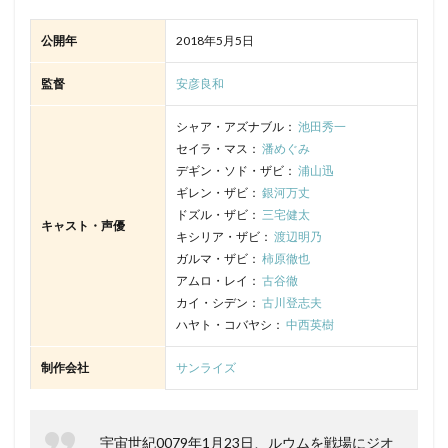
公開年
2018年5月5日
監督
安彦良和
シャア・アズナブル：
池田秀一
セイラ・マス：
潘めぐみ
デギン・ソド・ザビ：
浦山迅
ギレン・ザビ：
銀河万丈
ドズル・ザビ：
三宅健太
キャスト・声優
キシリア・ザビ：
渡辺明乃
ガルマ・ザビ：
柿原徹也
アムロ・レイ：
古谷徹
カイ・シデン：
古川登志夫
ハヤト・コバヤシ：
中西英樹
制作会社
サンライズ
宇宙世紀0079年1月23日、ルウムを戦場にジオ