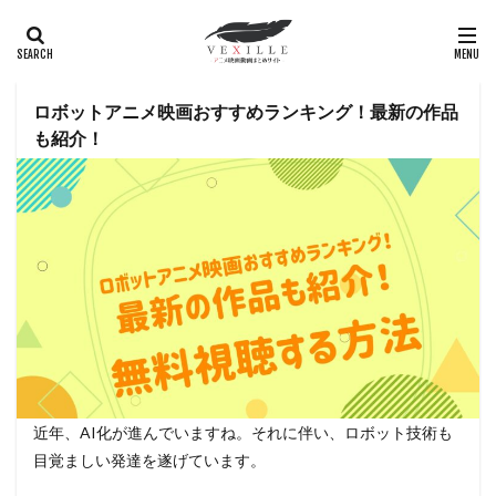
家弓家正
富司純子
富山敬
富岡聡
富樫美鈴
富永み〜な
富永み～な
富沢志満
富沢美智江
寺島進
富澤たけし
富田伊知郎
富田美憂
富田耕生
富田靖子
富田麻帆
ロボットアニメ映画おすすめランキング！最新の作品
も紹介！
富野喜幸
富野由悠季
寺島幹夫
寺島惇太
寺島拓篤
小山剛志
小山百代
小泉孝太郎
小栗旬
小林清志
小林由美子
小林祐介
小林翼
小林聡美
小林薫
小林裕介
小林親弘
小林通孝
小林隆
小林麻耶
小栗雄介
小林桂樹
小桜エツコ
小桜エツ子
小森創介
小森啓裕
小此木麻里
小池亜希子
小池健
小池朝雄
小池栄子
小沢栄太郎
小沼将太
小林沙苗
小林桂
小山茉美
近年、AI化が進んでいますね。それに伴い、ロボット技術も
小村敏明
小岩井ことり
小島幸子
小島正幸
目覚ましい発達を遂げています。
小島英樹
小川剛生
小川智子
小川真司