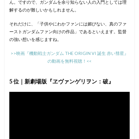
ん。ですので、ガンダムを余り知らない人の入門としては理
解するのが難しいかもしれません。
それだけに、「子供やにわかファンには媚びない、真のファ
ーストガンダムファン向けの作品」であるといえます。監督
の強い想いを感じますね。
>>映画『機動戦士ガンダム THE ORIGIN VI 誕生 赤い彗星』
の動画を無料視聴！<<
5 位｜新劇場版『ヱヴァンゲリヲン：破』