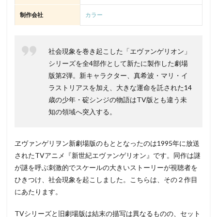
制作会社
カラー
社会現象を巻き起こした「エヴァンゲリオン」
シリーズを全4部作として新たに製作した劇場
版第2弾。新キャラクター、真希波・マリ・イ
ラストリアスを加え、大きな運命を託された14
歳の少年・碇シンジの物語はTV版とも違う未
知の領域へ突入する。
ヱヴァンゲリヲン新劇場版のもととなったのは1995年に放送
されたTVアニメ『新世紀エヴァンゲリオン』です。同作は謎
が謎を呼ぶ刺激的でスケールの大きいストーリーが視聴者を
ひきつけ、社会現象を起こしました。こちらは、その２作目
にあたります。
TVシリーズと旧劇場版は結末の描写は異なるものの、セット