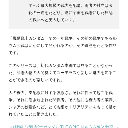
すべく最大規模の戦力を配備。両者の対立は激
化の一途をたどり、遂に宇宙を戦場にした狂乱
の戦いへと突入していく。
「機動戦士ガンダム」での一年戦争、その前の戦争であるル
ウム会戦はいかにして開かれるのか、その道筋をたどる作品
です。
このシリーズは、初代ガンダム本編では見ることがなかっ
た、登場人物の人間臭くてユーモラスな新しい魅力を知るこ
とができるのが楽しいですね。
人の権力、支配欲に対する強欲さ。それに伴って起こる戦
争。それに巻き込まれた関係者。その他にも権力者の策謀、
シャアの狡猾さなど、とても細かくリアリティをもって描か
れていたことに驚きました。
>>映画『機動戦士ガンダム THE ORIGIN ルウム編 V 激突 ル