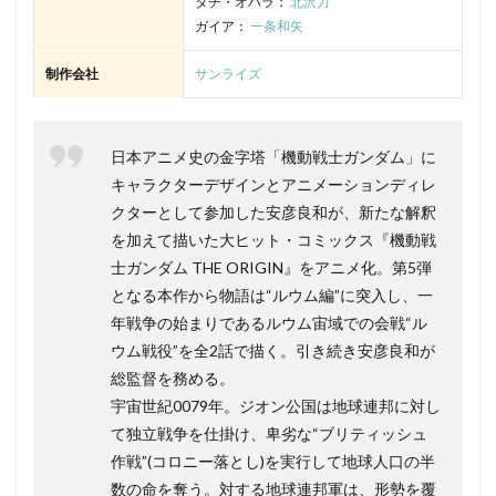
タチ・オハラ：
北沢力
ガイア：
一条和矢
制作会社
サンライズ
日本アニメ史の金字塔「機動戦士ガンダム」に
キャラクターデザインとアニメーションディレ
クターとして参加した安彦良和が、新たな解釈
を加えて描いた大ヒット・コミックス『機動戦
士ガンダム THE ORIGIN』をアニメ化。第5弾
となる本作から物語は“ルウム編”に突入し、一
年戦争の始まりであるルウム宙域での会戦“ル
ウム戦役”を全2話で描く。引き続き安彦良和が
総監督を務める。
宇宙世紀0079年。ジオン公国は地球連邦に対し
て独立戦争を仕掛け、卑劣な“ブリティッシュ
作戦”(コロニー落とし)を実行して地球人口の半
数の命を奪う。対する地球連邦軍は、形勢を覆