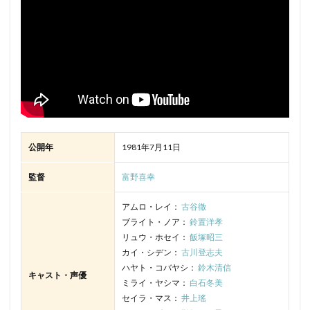
友竹正則
出渕裕
加藤礼次朗
加藤亮夫
加藤央睦
加藤将之
加藤拓二
加藤晴彦
加藤有生子
加藤正之
加藤治
加藤治子
加藤清史郎
加藤登紀子
加藤精三
加瀬康之
加藤英美里
加藤貴子
加隈亜衣
動画工房
動画革命東京
勝俣州和
勝又愛
勝地涼
勝山紀子
勝杏里
勝生真沙子
加藤久仁生
公開年
1981年7月11日
加瀬亮
勝田晶子
前田愛
出雲阿国
監督
富野喜幸
出﨑統
初井言榮
別所哲也
利根健太朗
利重剛
前島亜美
前沢奈緒子
前田一世
アムロ・レイ：
古谷徹
前田亜季
前田剛
前田沙耶香
加戸誉夫
ブライト・ノア：
鈴置洋孝
リュウ・ホセイ：
飯塚昭三
前田真宏
前田織里奈
前田雄
前野智昭
カイ・シデン：
古川登志夫
前野智昭"
剣幸
創通
劇団ひとり
ハヤト・コバヤシ：
鈴木清信
キャスト・声優
劇場版NARUTO製作委員会
ミライ・ヤシマ：
白石冬美
セイラ・マス：
井上瑤
劇場版「攻殻機動隊」製作委員会