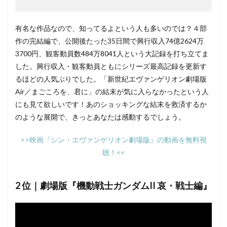
合田絵利
合野琢真
吉住梢
吉田羊
吉田聖子
友近
坂上忍
土井洋輝
有名な作品なので、知ってるよという人も多いのでは？４部
土井美加
土居裕子
土屋アンナ
土屋太鳳
作の完結編で、公開後たった35日間で興行収入74億2624万
土屋神葉
土師孝也
土田大
土田玲央
3700円、観客動員数484万8041人という大記録を打ち立てま
した。興行収入・観客動員ともにシリーズ最高記録を更新す
土門仁
地井武男
坂井すみ江
園崎 未恵
るほどの人気ぶりでした。「新世紀エヴァンゲリオン劇場版
坂口候一
坂口哲夫
坂口芳貞
坂本サク
Air／まごころを、君に」の結末が気に入らなかったという人
坂本一也
坂本千夏
坂本真綾
坂田利夫
にも見て欲しいです！あのショッキングな結末を救済するか
坊屋三郎
坪井智浩
坪井章子
園崎未恵
のような展開で、きっとあなたは感動するでしょう。
園岡新太郎
吉祥寺怪人
品田冬樹
吉行和子
>>映画『シン・エヴァンゲリオン劇場版』の動画を無料視
吉野裕行
名取孝浩
名古屋章
名和宗則
聴！<<
名塚佳織
向井修
和久田み晴
和多田美咲
和田京子
咲野俊介
品田美穂
國立幸
2 位｜劇場版『機動戦士ガンダムII 哀・戦士編』
唐沢寿明
唐沢潤
喜多村英梨
喜安浩平
嘉門達夫
四分一節子
四戸俊成
国本武春
國分和人
國府田マリ子
國村隼
友部光子