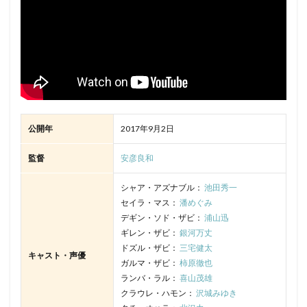
公開年
2017年9月2日
監督
安彦良和
シャア・アズナブル：
池田秀一
セイラ・マス：
潘めぐみ
デギン・ソド・ザビ：
浦山迅
ギレン・ザビ：
銀河万丈
ドズル・ザビ：
三宅健太
キャスト・声優
ガルマ・ザビ：
柿原徹也
ランバ・ラル：
喜山茂雄
クラウレ・ハモン：
沢城みゆき