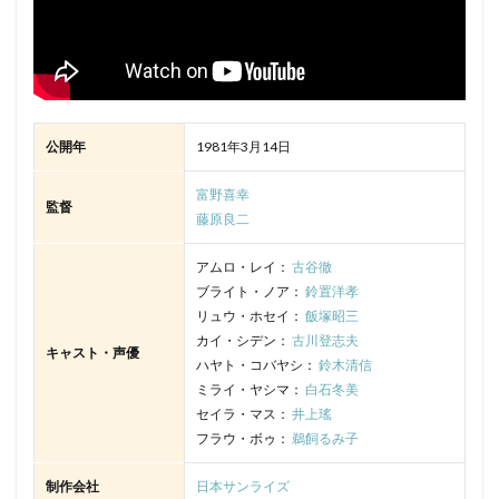
公開年
1981年3月14日
富野喜幸
監督
藤原良二
アムロ・レイ：
古谷徹
ブライト・ノア：
鈴置洋孝
リュウ・ホセイ：
飯塚昭三
カイ・シデン：
古川登志夫
キャスト・声優
ハヤト・コバヤシ：
鈴木清信
ミライ・ヤシマ：
白石冬美
セイラ・マス：
井上瑤
フラウ・ボゥ：
鵜飼るみ子
制作会社
日本サンライズ