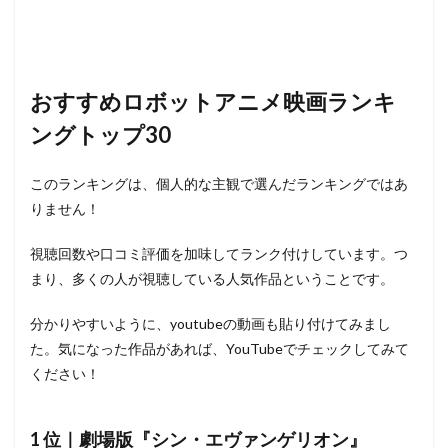
八嶋智人
児玉絹世
入好さとる
入江崇史
入江玲於奈
入江甚儀
入野自由
八代 拓
八代拓
八代駿
八十川真由野
八奈見乗児
おすすめロボットアニメ映画ランキ
佐々木庸子
佐々木功
冷泉公裕
井元由香
井上孝雄
井上富美子
井上愛理
井上瑤
ングトップ30
井上直久
井上真樹夫
井上福悠
井上純一
このランキングは、個人的な主観で選んだランキングではあ
井上芳雄
井上裕介(NON STYLE)
井上麻里奈
りません！
井口裕香
井上和彦
井浦新
井澤佳の実
井澤詩織
井関佳子
亜細亜堂
京唄子
視聴回数や口コミ評価を加味してランク付けしています。つ
まり、多くの人が視聴している人気作品ということです。
京極尚彦
京田尚子
京田知己
京都アニメーション
今井一暁
井上喜久子
分かりやすいように、youtubeの動画も貼り付けてみまし
井上剛
今井麻夏
亀山助清
久保田雅人
た。気になった作品があれば、YouTubeでチェックしてみて
久川綾
久本雅美
久松保夫
久米明
ください！
久里千春
久野美咲
乙葉
亀井幹太
亀井芳子
亀垣一
二又一成
井上優佳
1 位｜劇場版『シン・エヴァンゲリオン』