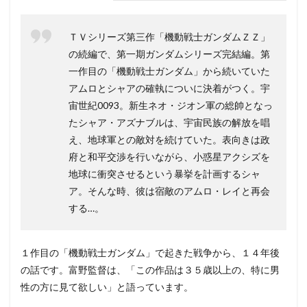
ＴＶシリーズ第三作「機動戦士ガンダムＺＺ」
の続編で、第一期ガンダムシリーズ完結編。第
一作目の「機動戦士ガンダム」から続いていた
アムロとシャアの確執についに決着がつく。宇
宙世紀0093。新生ネオ・ジオン軍の総帥となっ
たシャア・アズナブルは、宇宙民族の解放を唱
え、地球軍との敵対を続けていた。表向きは政
府と和平交渉を行いながら、小惑星アクシズを
地球に衝突させるという暴挙を計画するシャ
ア。そんな時、彼は宿敵のアムロ・レイと再会
する…。
１作目の「機動戦士ガンダム」で起きた戦争から、１４年後
の話です。富野監督は、「この作品は３５歳以上の、特に男
性の方に見て欲しい」と語っています。