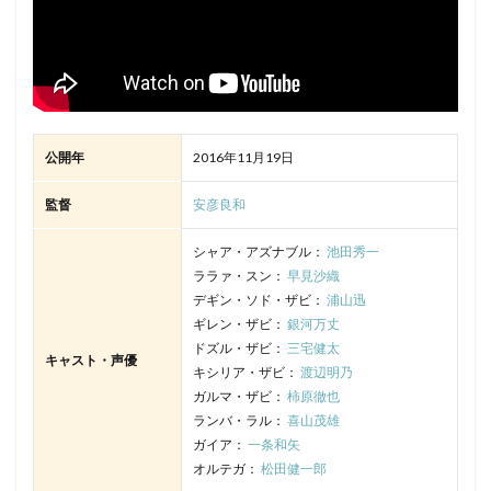
公開年
2016年11月19日
監督
安彦良和
シャア・アズナブル：
池田秀一
ララァ・スン：
早見沙織
デギン・ソド・ザビ：
浦山迅
ギレン・ザビ：
銀河万丈
ドズル・ザビ：
三宅健太
キャスト・声優
キシリア・ザビ：
渡辺明乃
ガルマ・ザビ：
柿原徹也
ランバ・ラル：
喜山茂雄
ガイア：
一条和矢
オルテガ：
松田健一郎