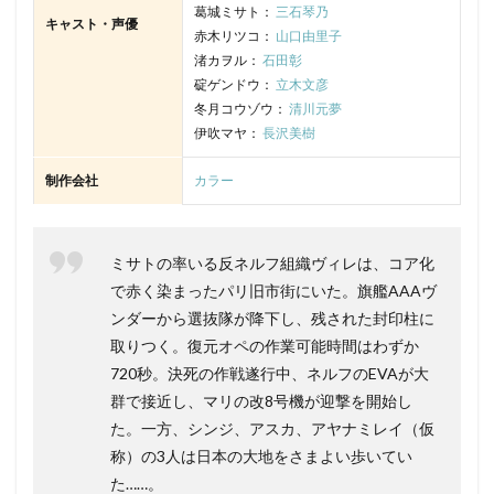
葛城ミサト：
三石琴乃
仲野裕
伊井篤史
伊倉一恵
伊勢谷友介
キャスト・声優
赤木リツコ：
山口由里子
伊東みやこ
伊東恵里
冬馬由美
出崎統
渚カヲル：
石田彰
垂木勉
吉永尚之
吉岡茉祐
吉岡麻耶
碇ゲンドウ：
立木文彦
冬月コウゾウ：
清川元夢
吉川惣司
吉川愛
吉平“Tady”直弘
吉本興業
伊吹マヤ：
長沢美樹
吉村愛
吉村那奈美
吉柳咲良
吉柳太士郎
吉永小百合
吉永慶
吉岡小鼓音
吉永拓斗
制作会社
カラー
吉沢俊一
吉浦康裕
吉田りさこ
吉田仁美
吉田古奈美
吉田幸紘
吉田日出子
吉田有里
ミサトの率いる反ネルフ組織ヴィレは、コア化
吉田照美
吉田理保子
吉岡秀隆
吉岡さくら
で赤く染まったパリ旧市街にいた。旗艦AAAヴ
吉田美和
古橋一浩
双葉社
古今亭今輔
ンダーから選抜隊が降下し、残された封印柱に
古今亭志ん朝(3代目)
古島清孝
古川慎
取りつく。復元オペの作業可能時間はわずか
720秒。決死の作戦遂行中、ネルフのEVAが大
古川由利奈
古川登志夫
古川知宏
古川緑波
群で接近し、マリの改8号機が迎撃を開始し
古木のぞみ
古本新之輔
古澤徹
吉原光夫
た。一方、シンジ、アスカ、アヤナミレイ（仮
古田うた
古田新太
古谷 徹
古谷徹
称）の3人は日本の大地をさまよい歩いてい
古賀瑠
古賀葵
古賀豪
各務立基
た……。