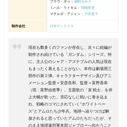
フラウ・ボゥ：
鵜飼るみ子
劇場版モーレツ宇宙海賊製作委員会
勝田久
ミハル・ラトキエ：
間嶋里美
マチルダ・アジャン：
戸田恵子
勝部演之
及川光博
博報堂DYメディアパートナーズ
千葉雄大
千葉順二
半場友恵
南央美
制作会社
日本サンライズ
南川達馬
南明奈
南杏子
南條愛乃
南部雅一
南里侑香
博史池畠
原えりこ
現在も数多くのファンが存在し、次々に続編が
千葉耕市
原周平
原康義
原恵一
制作され続けている「ガンダム」シリーズ。特
原慎一郎
原沙知絵
原田大二郎
原田正平
に、主人公のシャア・アズナブルの人気は現在
原田知世
原由実
原知佐子
原紗友里
もまったく衰えることがない。本作は劇場用三
千葉進歩
千葉繁
勝間田具治
北川隆之
部作の第２弾。キャラクターデザイン及びアニ
北乃きい
北久保弘之
メーション監督＝安彦良和、監督＝富野喜幸
（現：富野由悠季）。主題歌の「哀 戦士」を井
北京寒木春華動画技術有限会社
北原文枝
上大輔が歌った。否応なしに戦いに巻き込ま
北大路欣也
北尾亘
北岡龍貴
北川勝博
れ、戦略のコマにされていく“ホワイトベー
北川智絵
北川米彦
北川里奈
北村匠海
ス”とアムロたち少年兵。地球へ辿りつけば解
千葉紗子
北村和夫
北村弘一
北林谷栄
放されると思っていたアムロたちだったが、そ
北西純子
千々松幸子
千本木彩花
千田光男
のまま地球連邦軍本部ジャブローへ向かうこと