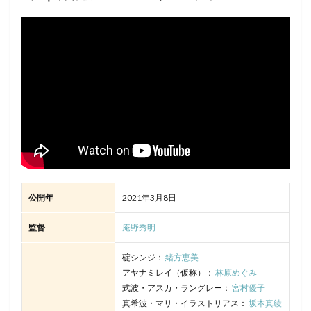
二木てるみ
二見忠男
二階堂ふみ
五十嵐 雅
五十嵐卓哉
五十嵐紫樟
五十嵐裕美
五十嵐雅
五十嵐麗
五十畑迅人
井上優
今井清隆
今井麻美
佐々木優子
伊藤沙莉
伊藤かな恵
伊藤亜矢子
伊藤健太郎
伊藤健斗
伊藤和晃
伊藤孝雄
伊藤尚往
伊藤幸子
伊藤彩沙
伊藤智彦
伊藤栄次
伊藤福恵
伊沢弘
伊藤秀樹
伊藤美来
伊藤美紀
伊藤静
伊達みきお
伊達勇登
伊集院茉衣
住田知仁
佐々健太
佐々木りお
佐々木るん
伊瀬茉莉也
公開年
2021年3月8日
伊武雅刀
今千秋
仲恭司
今掛勇
今敏
監督
庵野秀明
今村隆寛
今沢哲男
今田耕司
今石洋之
今西隆志
仙台エリ
仙道敦子
代永翼
碇シンジ：
緒方恵美
アヤナミレイ（仮称）：
林原めぐみ
仲代達矢
仲村秀生
伊武雅之
仲條友彪
式波・アスカ・ラングレー：
宮村優子
仲西環
仲谷明香
仲里依紗
仲野七恵
真希波・マリ・イラストリアス：
坂本真綾